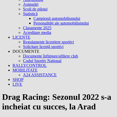
Asigurări
Şcoli de pilotaj
Statistică
Campionii automobilismului
Personalități ale automobilismului
Clasamente 2025
Acreditare media
LICENȚE
Regulamente licențiere sportivi
Solicitare licență sportivi
DOCUMENTE
Documente înfiinţare/afiliere club
Codul Sportiv Naţional
RALLYCONTROL
MOBILITATE
A24 ASSISTANCE
SHOP
LIVE
Drag Racing: Sezonul 2022 s-a
incheiat cu succes, la Arad