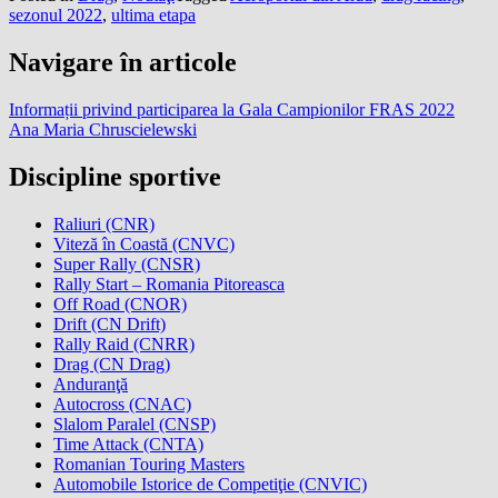
sezonul 2022
,
ultima etapa
Navigare în articole
Informații privind participarea la Gala Campionilor FRAS 2022
Ana Maria Chruscielewski
Discipline sportive
Raliuri (CNR)
Viteză în Coastă (CNVC)
Super Rally (CNSR)
Rally Start – Romania Pitoreasca
Off Road (CNOR)
Drift (CN Drift)
Rally Raid (CNRR)
Drag (CN Drag)
Anduranţă
Autocross (CNAC)
Slalom Paralel (CNSP)
Time Attack (CNTA)
Romanian Touring Masters
Automobile Istorice de Competiţie (CNVIC)