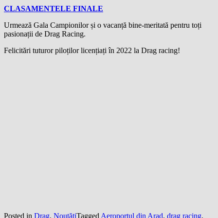
CLASAMENTELE FINALE
Urmează Gala Campionilor și o vacanță bine-meritată pentru toți
pasionații de Drag Racing.
Felicitări tuturor piloților licențiați în 2022 la Drag racing!
Posted in
Drag
,
Noutăţi
Tagged
Aeroportul din Arad
,
drag racing
,