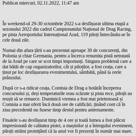
Publicat miercuri, 02.11.2022, 11:47 am
În weekend-ul 29-30 octombrie 2022 s-a desfășurat ultima etapă a
sezonului 2022 din cadrul Campionatului Național de Drag Racing,
pe pista Aeroportului Internațional Arad, 119 piloți întrecându-se în
cele două zile.
Numai din afara țării s-au prezentat aproape 30 de concurenți, din
Polonia și chiar Germania, pentru a încerca renumita pistă netratată
de la Arad pe care se scot timpi importanți. Singura problemă care a
dat bătăi de cap organizatorilor, cât și piloților, a fost ceața, care a
ținut pe loc desfășurarea evenimentului, sâmbătă, până la orele
prânzului.
După ce s-a ridicat ceața, Comisia de Drag a hotărât începerea
concursului și, deși temperaturile erau scăzute și pista rece, piloții au
reușit să se remarce. Duminică vremea a fost mai prietenoasă și
Comisia a mai oferit încă două ore de calificări, ținând cont că în
ziua precedentă nu fusese timp destul pentru antrenamente.
Finalele s-au desfășurat timp de 4 ore și toată lumea a fost plăcut
impresionată de calitatea pistei, a mașinilor și a întregului eveniment,
piloții străini promițând că la anul vor fi prezenți în număr mai mare.