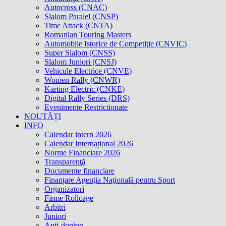
Autocross (CNAC)
Slalom Paralel (CNSP)
Time Attack (CNTA)
Romanian Touring Masters
Automobile Istorice de Competiţie (CNVIC)
Super Slalom (CNSS)
Slalom Juniori (CNSJ)
Vehicule Electrice (CNVE)
Women Rally (CNWR)
Karting Electric (CNKE)
Digital Rally Series (DRS)
Evenimente Restrictionate
NOUTĂȚI
INFO
Calendar intern 2026
Calendar Internațional 2026
Norme Financiare 2026
Transparenţă
Documente financiare
Finanțare Agenţia Naţională pentru Sport
Organizatori
Firme Rollcage
Arbitri
Juniori
Anti-doping