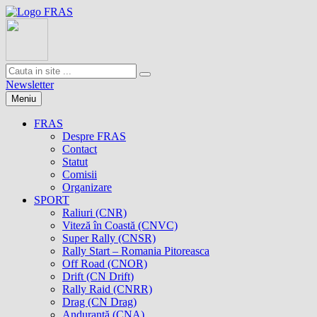
Newsletter
Meniu
FRAS
Despre FRAS
Contact
Statut
Comisii
Organizare
SPORT
Raliuri (CNR)
Viteză în Coastă (CNVC)
Super Rally (CNSR)
Rally Start – Romania Pitoreasca
Off Road (CNOR)
Drift (CN Drift)
Rally Raid (CNRR)
Drag (CN Drag)
Anduranţă (CNA)