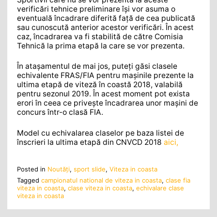
verificări tehnice preliminare își vor asuma o
eventuală încadrare diferită față de cea publicată
sau cunoscută anterior acestor verificări. În acest
caz, încadrarea va fi stabilită de către Comisia
Tehnică la prima etapă la care se vor prezenta.
În atașamentul de mai jos, puteți găsi clasele
echivalente FRAS/FIA pentru mașinile prezente la
ultima etapă de viteză în coastă 2018, valabilă
pentru sezonul 2019. În acest moment pot exista
erori în ceea ce privește încadrarea unor mașini de
concurs într-o clasă FIA.
Model cu echivalarea claselor pe baza listei de
înscrieri la ultima etapă din CNVCD 2018
aici,
Posted in
Noutăţi
,
sport slide
,
Viteza in coasta
Tagged
campionatul national de viteza in coasta
,
clase fia
viteza in coasta
,
clase viteza in coasta
,
echivalare clase
viteza in coasta