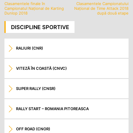
Clasamentele finale în
Clasamentele Campionatului
Navigare
Campionatul Național de Karting
Național de Time Attack 2018
în
Dunlop 2018
după două etape
articole
DISCIPLINE SPORTIVE
RALIURI (CNR)
VITEZĂ ÎN COASTĂ (CNVC)
SUPER RALLY (CNSR)
RALLY START – ROMANIA PITOREASCA
OFF ROAD (CNOR)