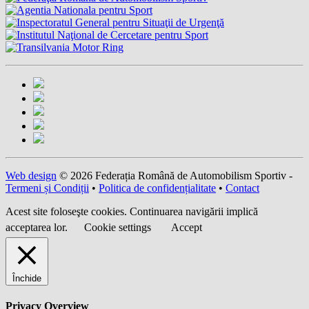
Web design
© 2026 Federația Română de Automobilism Sportiv -
Termeni și Condiții
•
Politica de confidențialitate
•
Contact
Acest site foloseşte cookies. Continuarea navigării implică
acceptarea lor.
Cookie settings
Accept
Închide
Privacy Overview