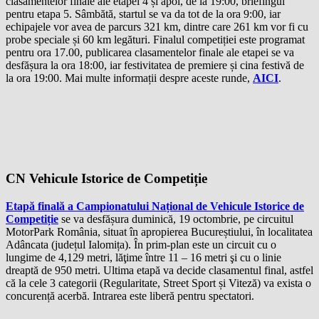
clasamentelor finale ale etapei 4 și apoi, de la 19:00, briefingul
pentru etapa 5. Sâmbătă, startul se va da tot de la ora 9:00, iar
echipajele vor avea de parcurs 321 km, dintre care 261 km vor fi cu
probe speciale și 60 km legături. Finalul competiției este programat
pentru ora 17.00, publicarea clasamentelor finale ale etapei se va
desfășura la ora 18:00, iar festivitatea de premiere și cina festivă de
la ora 19:00. Mai multe informații despre aceste runde,
AICI
.
CN Vehicule Istorice de Competiție
Etapă finală a Campionatului Național de Vehicule Istorice de
Competiție
se va desfășura duminică, 19 octombrie, pe circuitul
MotorPark România, situat în apropierea Bucureștiului, în localitatea
Adâncata (județul Ialomița). În prim-plan este un circuit cu o
lungime de 4,129 metri, lăţime între 11 – 16 metri şi cu o linie
dreaptă de 950 metri. Ultima etapă va decide clasamentul final, astfel
că la cele 3 categorii (Regularitate, Street Sport și Viteză) va exista o
concurență acerbă. Intrarea este liberă pentru spectatori.