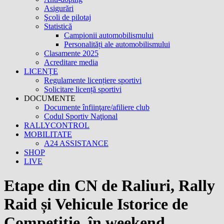
Asigurări
Şcoli de pilotaj
Statistică
Campionii automobilismului
Personalități ale automobilismului
Clasamente 2025
Acreditare media
LICENȚE
Regulamente licențiere sportivi
Solicitare licență sportivi
DOCUMENTE
Documente înfiinţare/afiliere club
Codul Sportiv Naţional
RALLYCONTROL
MOBILITATE
A24 ASSISTANCE
SHOP
LIVE
Etape din CN de Raliuri, Rally
Raid și Vehicule Istorice de
Competiție, în weekend