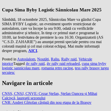
Cupa Sima Byby Logistic Sânnicolau Mare 2025
Sâmbătă, 18 octombrie 2025, Sânnicolau Mare va găzdui Cupa
SIMA BYBY Logistic, un eveniment sportiv restricționat de
autoslalom, care va începe la ora 9:00, odată cu verificările
administrative și tehnice, în timp ce primul start e programat la
10:00, iar festivitatea de premiere la ora 16:30. Organizatorii (AS
“C.S.D. ZAHARIE”) au anunțat premii speciale pentru cea mai
colorată mașină și cel mai colorat echipaj. Mai multe informații
despre program,
AICI
.
Posted in
Autoslalom
,
Noutăţi
,
Raliu
,
Rally raid
,
Vehicule
istorice
Tagged
4v rally raid
,
4v rally raid reloaded
,
cupa sima byby
logistic sannicolau mare
,
romania retro racing
,
tess rally brasov targu
secuiesc
Navigare în articole
CNSS, CNSJ, CNVE: Cezar Ștefan, Ștefan Oancea și Mihai
Calcișcă, laureații sezonului
CNR: Andrei Gîrtofan câștigă din nou etapa de la Brașov