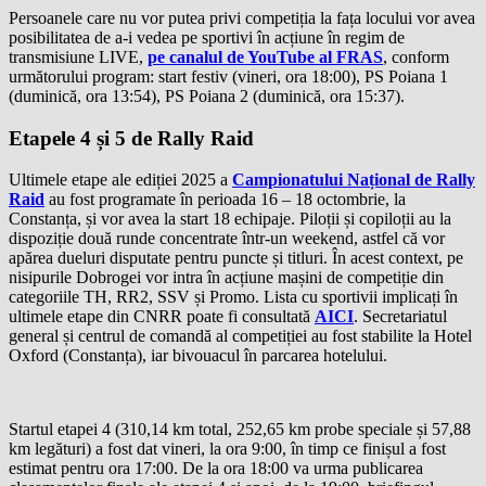
Persoanele care nu vor putea privi competiția la fața locului vor avea
posibilitatea de a-i vedea pe sportivi în acțiune în regim de
transmisiune LIVE,
pe canalul de YouTube al FRAS
, conform
următorului program: start festiv (vineri, ora 18:00), PS Poiana 1
(duminică, ora 13:54), PS Poiana 2 (duminică, ora 15:37).
Etapele 4 și 5 de Rally Raid
Ultimele etape ale ediției 2025 a
Campionatului Național de Rally
Raid
au fost programate în perioada 16 – 18 octombrie, la
Constanța, și vor avea la start 18 echipaje. Piloții și copiloții au la
dispoziție două runde concentrate într-un weekend, astfel că vor
apărea dueluri disputate pentru puncte și titluri. În acest context, pe
nisipurile Dobrogei vor intra în acțiune mașini de competiție din
categoriile TH, RR2, SSV și Promo. Lista cu sportivii implicați în
ultimele etape din CNRR poate fi consultată
AICI
. Secretariatul
general și centrul de comandă al competiției au fost stabilite la Hotel
Oxford (Constanța), iar bivouacul în parcarea hotelului.
Startul etapei 4 (310,14 km total, 252,65 km probe speciale și 57,88
km legături) a fost dat vineri, la ora 9:00, în timp ce finișul a fost
estimat pentru ora 17:00. De la ora 18:00 va urma publicarea