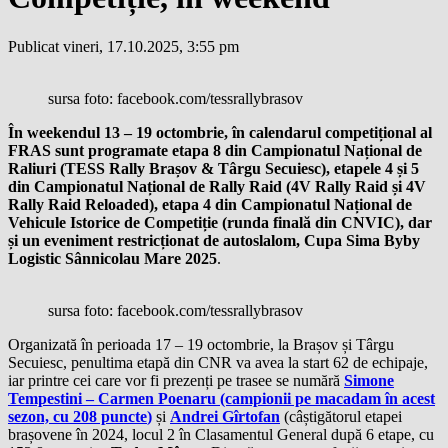
Publicat vineri, 17.10.2025, 3:55 pm
sursa foto: facebook.com/tessrallybrasov
În weekendul 13 – 19 octombrie, în calendarul competițional al
FRAS sunt programate etapa 8 din Campionatul Național de
Raliuri (TESS Rally Brașov & Târgu Secuiesc), etapele 4 și 5
din Campionatul Național de Rally Raid (4V Rally Raid și 4V
Rally Raid Reloaded), etapa 4 din Campionatul Național de
Vehicule Istorice de Competiție (runda finală din CNVIC), dar
și un eveniment restricționat de autoslalom, Cupa Sima Byby
Logistic Sânnicolau Mare 2025
.
sursa foto: facebook.com/tessrallybrasov
Organizată în perioada 17 – 19 octombrie, la Brașov și Târgu
Secuiesc, penultima etapă din CNR va avea la start 62 de echipaje,
iar printre cei care vor fi prezenți pe trasee se numără
Simone
Tempestini – Carmen Poenaru (campionii pe macadam în acest
sezon, cu 208 puncte
)
și
Andrei Gîrtofan
(câștigătorul etapei
brașovene în 2024, locul 2 în Clasamentul General după 6 etape, cu