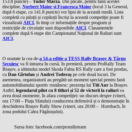
153.8 puncte) –
Tudor Mârza
. Din păcate, pentru fanii acestei
discipline,
Norbert Maior și Francesca Maior
(locul 3 la General,
după 6 etape, cu 141.8 puncte) vor lipsi de la această rundă. Lista
completă cu piloții și copiloții încriși la această competiție poate fi
vizualizată
AICI
, în timp ce informațiile despre program și
restricțiile de circulație sunt disponibile
AICI
. Clasamentele
complete după 6 etape din Campionatul Național de Raliuri sunt
AICI
.
O noutate la cea de-
a 54-a ediție a TESS Rally Brașov & Târgu
Secuiesc
va fi intrarea în cursă, în premieră, pentru ProRally Team
Brașov, a ultimului model Skoda Fabia RS Rally care a fost produs,
cu
Dan Gîrtofan
și
Andrei Toderaș
pe cele două locuri. De
asemenea, organizatorii au pregătit un moment special pentru fanii
automobilismului sportiv românesc: prezența lui
Titi Aur
la Brașov.
Astfel,
legendarul pilot cu 8 titluri și 52 de victorii la raliuri
va
avea două momente, în afara competiției: un discurs despre (vineri,
ora 17:00 – Piața Sfatului) conducerea defensivă și o demonstrație în
deschiderea Brașov Rally Show (vineri, ora 20:00 – Hornbach, în
zona podului Calea Făgărașului).
Sursa foto: facebook.com/prorallyteam