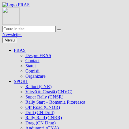
Newsletter
Meniu
FRAS
Despre FRAS
Contact
Statut
Comisii
Organizare
SPORT
Raliuri (CNR)
Viteză în Coastă (CNVC)
Super Rally (CNSR)
Rally Start – Romania Pitoreasca
Off Road (CNOR)
Drift (CN Drift)
Rally Raid (CNRR)
Drag (CN Drag)
Anduranţă (CNA)