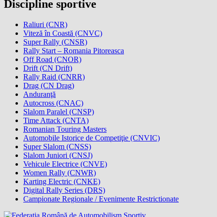
Discipline sportive
Raliuri (CNR)
Viteză în Coastă (CNVC)
Super Rally (CNSR)
Rally Start – Romania Pitoreasca
Off Road (CNOR)
Drift (CN Drift)
Rally Raid (CNRR)
Drag (CN Drag)
Anduranţă
Autocross (CNAC)
Slalom Paralel (CNSP)
Time Attack (CNTA)
Romanian Touring Masters
Automobile Istorice de Competiţie (CNVIC)
Super Slalom (CNSS)
Slalom Juniori (CNSJ)
Vehicule Electrice (CNVE)
Women Rally (CNWR)
Karting Electric (CNKE)
Digital Rally Series (DRS)
Campionate Regionale / Evenimente Restrictionate