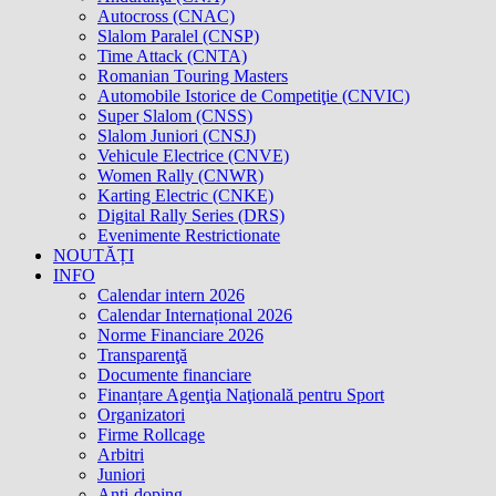
Autocross (CNAC)
Slalom Paralel (CNSP)
Time Attack (CNTA)
Romanian Touring Masters
Automobile Istorice de Competiţie (CNVIC)
Super Slalom (CNSS)
Slalom Juniori (CNSJ)
Vehicule Electrice (CNVE)
Women Rally (CNWR)
Karting Electric (CNKE)
Digital Rally Series (DRS)
Evenimente Restrictionate
NOUTĂȚI
INFO
Calendar intern 2026
Calendar Internațional 2026
Norme Financiare 2026
Transparenţă
Documente financiare
Finanțare Agenţia Naţională pentru Sport
Organizatori
Firme Rollcage
Arbitri
Juniori
Anti-doping