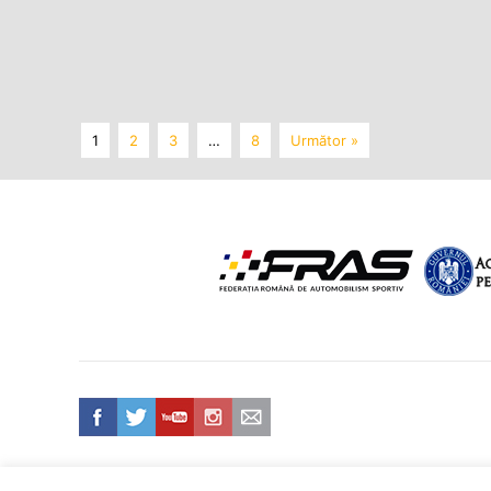
1
2
3
…
8
Următor »