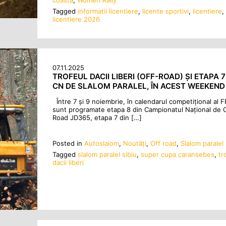
Tagged
informatii licentiere
,
licente sportivi
,
licentiere
,
licentiere 2026
07.11.2025
TROFEUL DACII LIBERI (OFF-ROAD) ȘI ETAPA 7
CN DE SLALOM PARALEL, ÎN ACEST WEEKEND
Între 7 și 9 noiembrie, în calendarul competițional al 
sunt programate etapa 8 din Campionatul Național de 
Road JD365, etapa 7 din […]
Posted in
Autoslalom
,
Noutăţi
,
Off road
,
Slalom paralel
Tagged
slalom paralel sibiu
,
super cupa caransebes
,
tr
dacii liberi