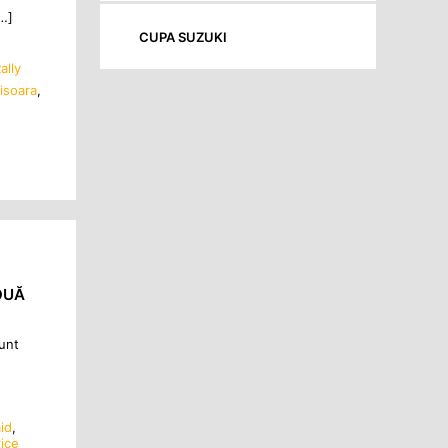
[…]
CUPA SUZUKI
lly
misoara
,
OUĂ
unt
aid
,
rice