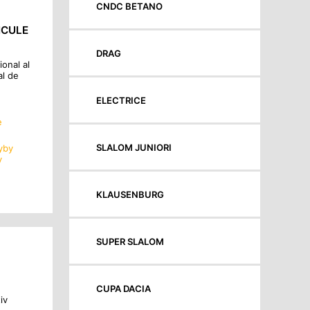
CNDC BETANO
HICULE
DRAG
onal al
al de
ELECTRICE
e
SLALOM JUNIORI
yby
y
KLAUSENBURG
SUPER SLALOM
CUPA DACIA
iv