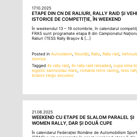
17.10.2025
ETAPE DIN CN DE RALIURI, RALLY RAID ȘI VE
ISTORICE DE COMPETIȚIE, ÎN WEEKEND
În weekendul 13 – 19 octombrie, în calendarul competiți
FRAS sunt programate etapa 8 din Campionatul Națion
Raliuri (TESS Rally Brașov & […]
Posted in
Autoslalom
,
Noutăţi
,
Raliu
,
Rally raid
,
Vehicul
istorice
Tagged
4v rally raid
,
4v rally raid reloaded
,
cupa sima b
logistic sannicolau mare
,
romania retro racing
,
tess rall
brasov targu secuiesc
21.08.2025
WEEKEND CU ETAPE DE SLALOM PARALEL ȘI
WOMEN RALLY, DAR ȘI DOUĂ CUPE
În calendarul Federației Române de Automobilism Sport