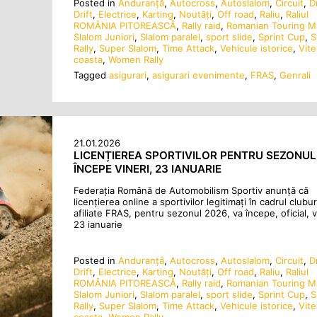
Posted in
Anduranţă
,
Autocross
,
Autoslalom
,
Circuit
,
D
Drift
,
Electrice
,
Karting
,
Noutăţi
,
Off road
,
Raliu
,
Raliul
ROMÂNIA PITOREASCĂ
,
Rally raid
,
Romanian Touring M
Slalom Juniori
,
Slalom paralel
,
sport slide
,
Sprint Cup
,
S
Rally
,
Super Slalom
,
Time Attack
,
Vehicule istorice
,
Vite
coasta
,
Women Rally
Tagged
asigurari
,
asigurari evenimente
,
FRAS
,
Genrali
21.01.2026
LICENȚIEREA SPORTIVILOR PENTRU SEZONUL
ÎNCEPE VINERI, 23 IANUARIE
Federația Română de Automobilism Sportiv anunță că
licenţierea online a sportivilor legitimaţi în cadrul clubur
afiliate FRAS, pentru sezonul 2026, va începe, oficial, v
23 ianuarie
Posted in
Anduranţă
,
Autocross
,
Autoslalom
,
Circuit
,
D
Drift
,
Electrice
,
Karting
,
Noutăţi
,
Off road
,
Raliu
,
Raliul
ROMÂNIA PITOREASCĂ
,
Rally raid
,
Romanian Touring M
Slalom Juniori
,
Slalom paralel
,
sport slide
,
Sprint Cup
,
S
Rally
,
Super Slalom
,
Time Attack
,
Vehicule istorice
,
Vite
coasta
,
Women Rally