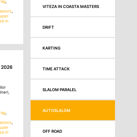
rag
,
VITEZA IN COASTA MASTERS
asters
,
uper
za in
DRIFT
KARTING
 2026
TIME ATTACK
ilor
SLALOM PARALEL
ineri,
AUTOSLALOM
rag
,
asters
,
uper
OFF ROAD
za in