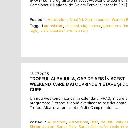
(FRAS) sunt programate în acest weekend etapa 5 din
Campionatul Național de Slalom Paralel și etapele 2 și 
Posted in
Autoslalom
,
Noutăţi
,
Slalom paralel
,
Women Ra
Tagged
autoslalom
,
ciolpani
,
cluj napoca
,
grand prix ti
lugoj
,
slalom paralel
,
women rally
18.07.2025
TROFEUL ALBA IULIA, CAP DE AFIȘ ÎN ACEST
WEEKEND, CARE MAI CUPRINDE 4 ETAPE ȘI D
CUPE
Un nou weekend încărcat în calendarul FRAS, în care s
programate 5 etape și două evenimente restricționate:
Trofeul Alba Iulia (prima etapă din Campionatul […]
Posted in
Autocross
,
Autoslalom
,
Drift
,
Noutăţi
,
Rally r
Slalom Juniori
,
Super Rally
,
Super Slalom
,
Vehicule isto