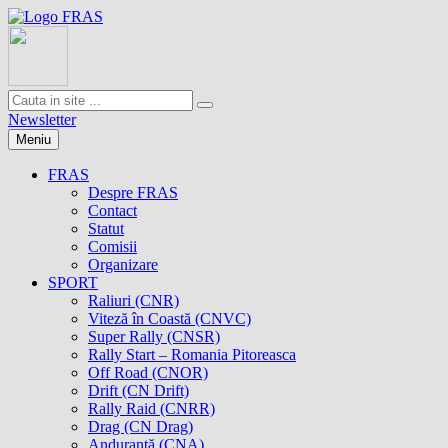
Newsletter
Meniu
FRAS
Despre FRAS
Contact
Statut
Comisii
Organizare
SPORT
Raliuri (CNR)
Viteză în Coastă (CNVC)
Super Rally (CNSR)
Rally Start – Romania Pitoreasca
Off Road (CNOR)
Drift (CN Drift)
Rally Raid (CNRR)
Drag (CN Drag)
Anduranţă (CNA)