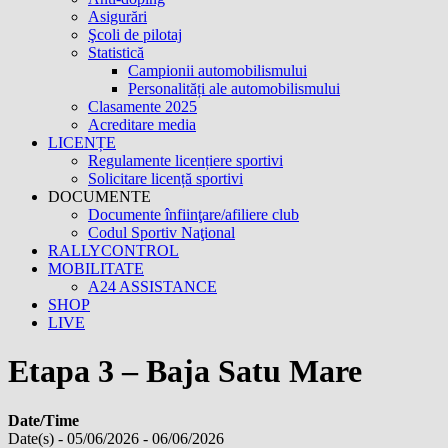
Asigurări
Şcoli de pilotaj
Statistică
Campionii automobilismului
Personalități ale automobilismului
Clasamente 2025
Acreditare media
LICENȚE
Regulamente licențiere sportivi
Solicitare licență sportivi
DOCUMENTE
Documente înfiinţare/afiliere club
Codul Sportiv Naţional
RALLYCONTROL
MOBILITATE
A24 ASSISTANCE
SHOP
LIVE
Etapa 3 – Baja Satu Mare
Date/Time
Date(s) - 05/06/2026 - 06/06/2026