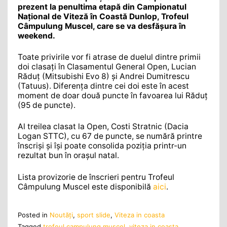
prezent la penultima etapă din Campionatul
Național de Viteză în Coastă Dunlop, Trofeul
Câmpulung Muscel, care se va desfășura în
weekend.
Toate privirile vor fi atrase de duelul dintre primii
doi clasați în Clasamentul General Open, Lucian
Răduț (Mitsubishi Evo 8) și Andrei Dumitrescu
(Tatuus). Diferența dintre cei doi este în acest
moment de doar două puncte în favoarea lui Răduț
(95 de puncte).
Al treilea clasat la Open, Costi Stratnic (Dacia
Logan STTC), cu 67 de puncte, se numără printre
înscriși și își poate consolida poziția printr-un
rezultat bun în orașul natal.
Lista provizorie de înscrieri pentru Trofeul
Câmpulung Muscel este disponibilă
aici
.
Posted in
Noutăţi
,
sport slide
,
Viteza in coasta
Tagged
trofeul campulung muscel
,
viteza in coasta