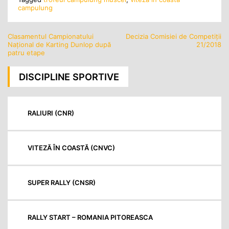
campulung
Clasamentul Campionatului
Decizia Comisiei de Competiții
Navigare
Național de Karting Dunlop după
21/2018
în
patru etape
articole
DISCIPLINE SPORTIVE
RALIURI (CNR)
VITEZĂ ÎN COASTĂ (CNVC)
SUPER RALLY (CNSR)
RALLY START – ROMANIA PITOREASCA