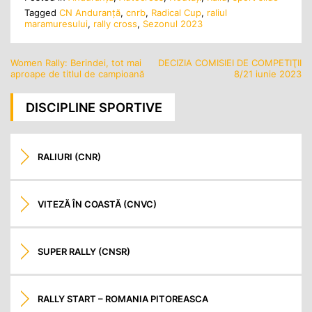
Tagged
CN Anduranță
,
cnrb
,
Radical Cup
,
raliul
maramuresului
,
rally cross
,
Sezonul 2023
Women Rally: Berindei, tot mai
DECIZIA COMISIEI DE COMPETIŢII
Navigare
aproape de titlul de campioană
8/21 iunie 2023
în
articole
DISCIPLINE SPORTIVE
RALIURI (CNR)
VITEZĂ ÎN COASTĂ (CNVC)
SUPER RALLY (CNSR)
RALLY START – ROMANIA PITOREASCA