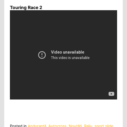
Touring Race 2
Posted in
Anduranţă
,
Autocross
,
Noutăţi
,
Raliu
,
sport slide