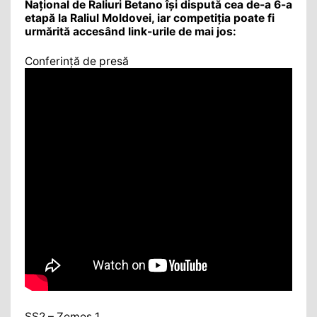
Național de Raliuri Betano își dispută cea de-a 6-a
etapă la Raliul Moldovei, iar competiția
poate fi
urmărită accesând link-urile de mai jos:
Conferință de presă
SS2 – Zemeș 1