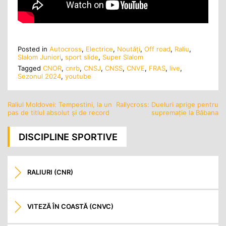
Posted in
Autocross
,
Electrice
,
Noutăţi
,
Off road
,
Raliu
,
Slalom Juniori
,
sport slide
,
Super Slalom
Tagged
CNOR
,
cnrb
,
CNSJ
,
CNSS
,
CNVE
,
FRAS
,
live
,
Sezonul 2024
,
youtube
Raliul Moldovei: Tempestini, la un
Rallycross: Dueluri aprige pentru
Navigare
pas de titlul absolut și de record
supremație la Băbana
în
articole
DISCIPLINE SPORTIVE
RALIURI (CNR)
VITEZĂ ÎN COASTĂ (CNVC)