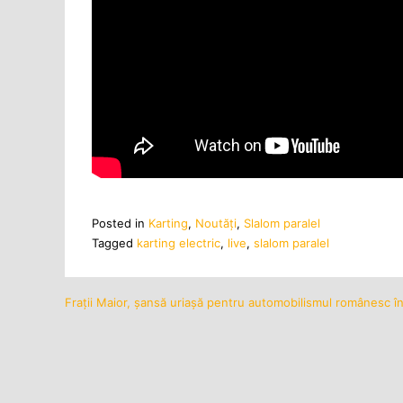
Posted in
Karting
,
Noutăţi
,
Slalom paralel
Tagged
karting electric
,
live
,
slalom paralel
Frații Maior, șansă uriașă pentru automobilismul românesc î
Navigare
în
articole