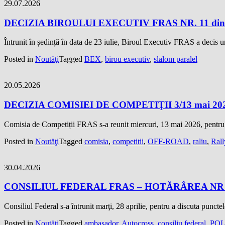
29.07.2026
DECIZIA BIROULUI EXECUTIV FRAS NR. 11 din 23
Întrunit în ședință în data de 23 iulie, Biroul Executiv FRAS a deci
Posted in
Noutăţi
Tagged
BEX
,
birou executiv
,
slalom paralel
20.05.2026
DECIZIA COMISIEI DE COMPETIŢII 3/13 mai 20
Comisia de Competiții FRAS s-a reunit miercuri, 13 mai 2026, pentru
Posted in
Noutăţi
Tagged
comisia
,
competitii
,
OFF-ROAD
,
raliu
,
Rall
30.04.2026
CONSILIUL FEDERAL FRAS – HOTĂRÂREA NR 4/2
Consiliul Federal s-a întrunit marţi, 28 aprilie, pentru a discuta puncte
Posted in
Noutăţi
Tagged
ambasador
,
Autocross
,
consiliu federal
,
POLI