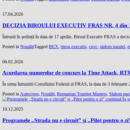
17.04.2026
DECIZIA BIROULUI EXECUTIV FRAS NR. 4 din 17 
Întrunit în ședință în data de 17 aprilie, Biroul Executiv FRAS a deci
Posted in
Noutăţi
Tagged
BEX
,
birou executiv
,
cnvc
,
slalom paralel
,
t
06.02.2026
Acordarea numerelor de concurs la Time Attack, RTM,
În urma întrunirii Consiliului Federal al FRAS, la data de 3 februarie
Posted in
Autocross
,
Noutăţi
,
Romanian Touring Masters
,
Slalom para
10.12.2025
Programele „Strada nu e circuit” și „Pilot pentru o zi” 