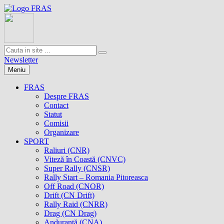
Newsletter
Meniu
FRAS
Despre FRAS
Contact
Statut
Comisii
Organizare
SPORT
Raliuri (CNR)
Viteză în Coastă (CNVC)
Super Rally (CNSR)
Rally Start – Romania Pitoreasca
Off Road (CNOR)
Drift (CN Drift)
Rally Raid (CNRR)
Drag (CN Drag)
Anduranţă (CNA)