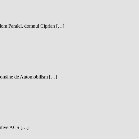
lalom Paralel, domnul Ciprian […]
ei Române de Automobilism […]
sportive ACS […]