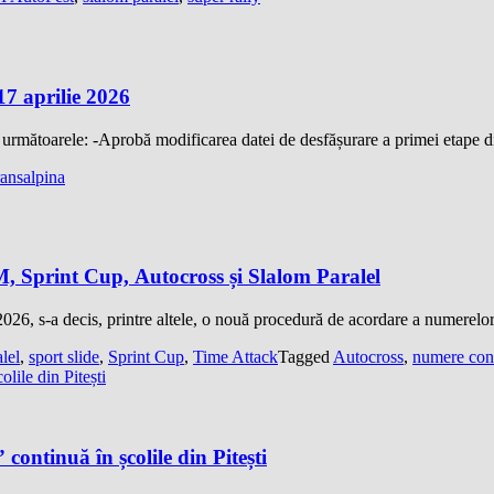
aprilie 2026
s următoarele: -Aprobă modificarea datei de desfășurare a primei etape 
ransalpina
 Sprint Cup, Autocross și Slalom Paralel
 2026, s-a decis, printre altele, o nouă procedură de acordare a numerelo
lel
,
sport slide
,
Sprint Cup
,
Time Attack
Tagged
Autocross
,
numere con
continuă în școlile din Pitești