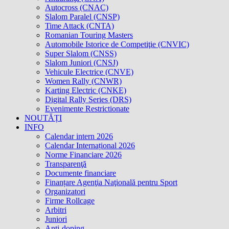
Autocross (CNAC)
Slalom Paralel (CNSP)
Time Attack (CNTA)
Romanian Touring Masters
Automobile Istorice de Competiţie (CNVIC)
Super Slalom (CNSS)
Slalom Juniori (CNSJ)
Vehicule Electrice (CNVE)
Women Rally (CNWR)
Karting Electric (CNKE)
Digital Rally Series (DRS)
Evenimente Restrictionate
NOUTĂȚI
INFO
Calendar intern 2026
Calendar Internațional 2026
Norme Financiare 2026
Transparenţă
Documente financiare
Finanțare Agenţia Naţională pentru Sport
Organizatori
Firme Rollcage
Arbitri
Juniori
Anti-doping