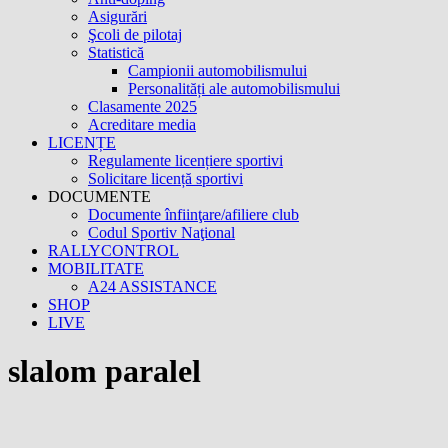
Asigurări
Şcoli de pilotaj
Statistică
Campionii automobilismului
Personalități ale automobilismului
Clasamente 2025
Acreditare media
LICENȚE
Regulamente licențiere sportivi
Solicitare licență sportivi
DOCUMENTE
Documente înfiinţare/afiliere club
Codul Sportiv Naţional
RALLYCONTROL
MOBILITATE
A24 ASSISTANCE
SHOP
LIVE
slalom paralel