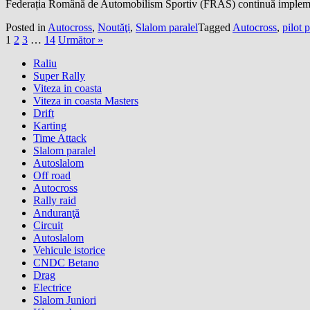
Federația Română de Automobilism Sportiv (FRAS) continuă implementar
Posted in
Autocross
,
Noutăţi
,
Slalom paralel
Tagged
Autocross
,
pilot 
1
2
3
…
14
Următor »
Raliu
Super Rally
Viteza in coasta
Viteza in coasta Masters
Drift
Karting
Time Attack
Slalom paralel
Autoslalom
Off road
Autocross
Rally raid
Anduranţă
Circuit
Autoslalom
Vehicule istorice
CNDC Betano
Drag
Electrice
Slalom Juniori