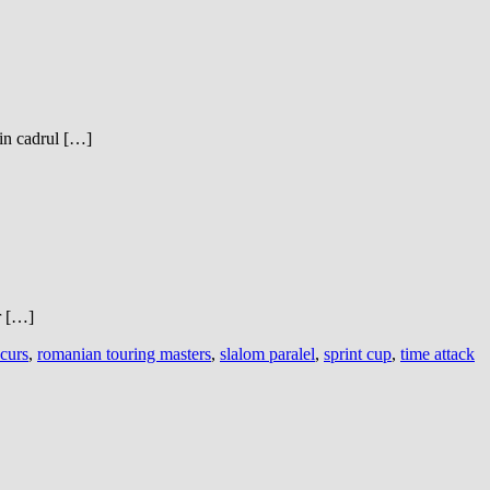
din cadrul […]
r […]
curs
,
romanian touring masters
,
slalom paralel
,
sprint cup
,
time attack