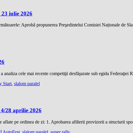
 iulie 2026
s următoarele: Aprobă propunerea Preşedintelui Comisiei Naționale de S
26
 a analiza cele mai recente competiţii desfăşurate sub egida Federaţi
y Start
,
slalom paralel
8 aprilie 2026
le aflate pe ordinea de zi: 1. Aprobarea afilierii provizorii a structurii 
 AutoFest
,
slalom paralel
,
super rally