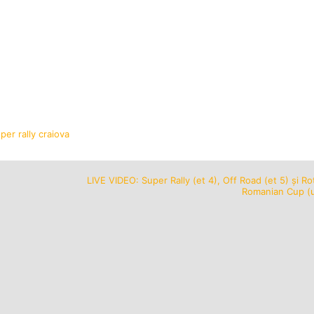
per rally craiova
LIVE VIDEO: Super Rally (et 4), Off Road (et 5) și Ro
Romanian Cup (u