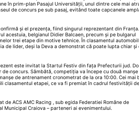
une în prim-plan Pasajul Universității, unul dintre cele mai atr
raseul de concurs pe sub pasaj, evitând toate capcanele amp
nfirmă și el prezența, fiind singurul reprezentant din Franța.
ierul acestuia, belgianul Didier Balcaen, precum și pe bulgarul
lor trei etape din motive tehnice. În clasamentul automobil
a de lider, deși la Deva a demonstrat că poate lupta chiar și
zent este invitat la Startul Festiv din fața Prefecturii jud. Dol
 lor de concurs. Sâmbătă, competiția va începe cu două manșe
 manșe de antrenament cronometrat de la ora 10:00. Cei mai 
 clasamentul etapei, ce va fi premiat în cadrul festivității d
zat de ACS AMC Racing , sub egida Federatiei Române de
al Municipal Craiova – parteneri ai evenimentului.