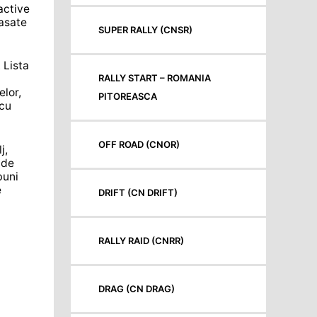
active
lasate
SUPER RALLY (CNSR)
 Lista
RALLY START – ROMANIA
elor,
PITOREASCA
 cu
OFF ROAD (CNOR)
j,
 de
buni
e
DRIFT (CN DRIFT)
RALLY RAID (CNRR)
DRAG (CN DRAG)