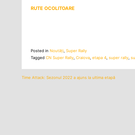
RUTE OCOLITOARE
Posted in
Noutăţi
,
Super Rally
Tagged
CN Super Rally
,
Craiova
,
etapa 4
,
super rally
,
su
Time Attack: Sezonul 2022 a ajuns la ultima etapă
Navigare
în
articole