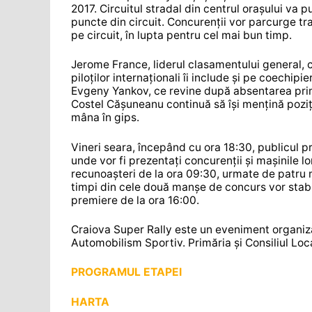
2017. Circuitul stradal din centrul orașului va p
puncte din circuit. Concurenții vor parcurge t
pe circuit, în lupta pentru cel mai bun timp.
Jerome France, liderul clasamentului general, co
piloților internaționali îi include și pe coechip
Evgeny Yankov, ce revine după absentarea prime
Costel Cășuneanu continuă să își mențină poziți
mâna în gips.
Vineri seara, începând cu ora 18:30, publicul pre
unde vor fi prezentați concurenții și mașinile
recunoașteri de la ora 09:30, urmate de patru
timpi din cele două manșe de concurs vor stabili
premiere de la ora 16:00.
Craiova Super Rally este un eveniment organi
Automobilism Sportiv. Primăria și Consiliul Loc
PROGRAMUL ETAPEI
HARTA