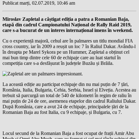
Publicat marți, 02.07.2019, 10:46 am
Miroslav Zapletal a câștigat ediția a patra a Romanian Baja,
etapă din cadrul Campionatului Național de Rally Raid 2019,
care s-a bucurat de un interes internațional imens în weekend.
Cu o experiență majoră, cehul are în palmares un titlu mondial FIA
cross country, iar în 2009 a reușit un loc 7 în Raliul Dakar. Avându-l
în dreapta pe Marel Sykora pe un Hummer, Zapletal a obținut cel
mai bun timp dintre cele 60 de echipaje care au luat startul în
competiția care s-a desfășurat în județele Buzău și Brăila.
La această ediție au participat echipaje din nu mai puțin de 7 țări,
România, Italia, Bulgaria, Cehia, Serbia, Israel și Elveția. Acestea au
trebuit să parcurgă un total de 540 de kilometri în regim de raliu în
mai puțin de 24 de ore, asemenea etapelor din cadrul Raliului Dakar.
După România, care a avut 24 de echipaje, principalele țări de la
Romanian Baja au fost Italia, cu 9 echipaje, și Bulgaria, cu 7.
Locul secund de la Romanian Baja a fost ocupat de frații Amir Abu
Much și Omri Abu Much, care au format și cel mai tânăr echipaj din