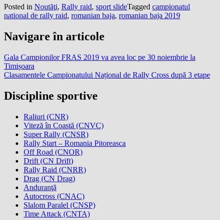
Posted in
Noutăţi
,
Rally raid
,
sport slide
Tagged
campionatul
national de rally raid
,
romanian baja
,
romanian baja 2019
Navigare în articole
Gala Campionilor FRAS 2019 va avea loc pe 30 noiembrie la
Timișoara
Clasamentele Campionatului Național de Rally Cross după 3 etape
Discipline sportive
Raliuri (CNR)
Viteză în Coastă (CNVC)
Super Rally (CNSR)
Rally Start – Romania Pitoreasca
Off Road (CNOR)
Drift (CN Drift)
Rally Raid (CNRR)
Drag (CN Drag)
Anduranţă
Autocross (CNAC)
Slalom Paralel (CNSP)
Time Attack (CNTA)