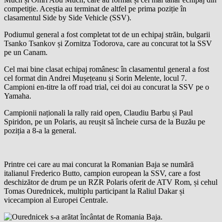
competiție. Aceștia au terminat de altfel pe prima poziție în
clasamentul Side by Side Vehicle (SSV).
Podiumul general a fost completat tot de un echipaj străin, bulgarii
Tsanko Tsankov și Zornitza Todorova, care au concurat tot la SSV
pe un Canam.
Cel mai bine clasat echipaj românesc în clasamentul general a fost
cel format din Andrei Mușețeanu și Sorin Melente, locul 7.
Campioni en-titre la off road trial, cei doi au concurat la SSV pe o
Yamaha.
Campionii naționali la rally raid open, Claudiu Barbu și Paul
Spiridon, pe un Polaris, au reușit să încheie cursa de la Buzău pe
poziția a 8-a la general.
Printre cei care au mai concurat la Romanian Baja se numără
italianul Frederico Butto, campion european la SSV, care a fost
deschizător de drum pe un RZR Polaris oferit de ATV Rom, și cehul
Tomas Ourednicek, multiplu participant la Raliul Dakar și
vicecampion al Europei Centrale.