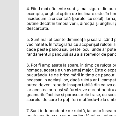
4. Fiind mai eficiente sunt și mai sigure din pu
exemplu, unghiul optim de înclinare este, în timp
nicidecum la orizontală (paralel cu solul). Iarn
puține decât în timpul verii, direcția și unghiul
descărcată.
5. Sunt mai eficiente dimineața și seara, când
vecinătate. În fotografia cu acoperișul rulotei 
cade peste panou sau peste locul unde ar pute
randamentul panoului sau a sistemelor de panou
6. Pot fi amplasate la soare, în timp ce rulota 
nomads, acesta e un avantaj major. Este o exper
bucurându-te de briza mării în timp ce panourile
necesar. În același loc, dacă rulota ar fi campat
putea deveni repede insuportabilă din cauza căld
iar acestea ar reuși să furnizeze curent pentru 
geamurile închise și parasolarele trase, cu sco
soarelui de care te poți feri mutându-te la umb
7. Sunt independente de rulotă, iar asta înseam
poate continua cu overlanding făcut cu automob