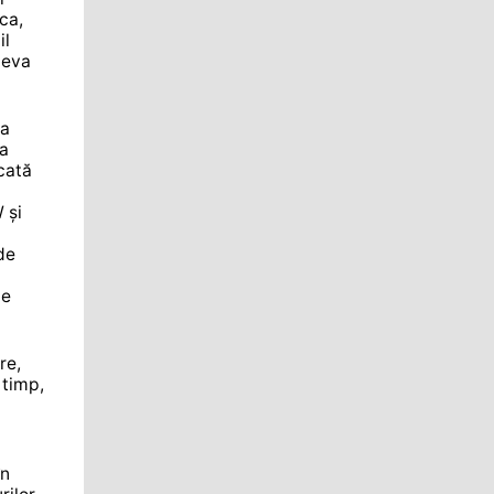
ca,
il
neva
ța
ia
cată
 și
de
de
re,
 timp,
în