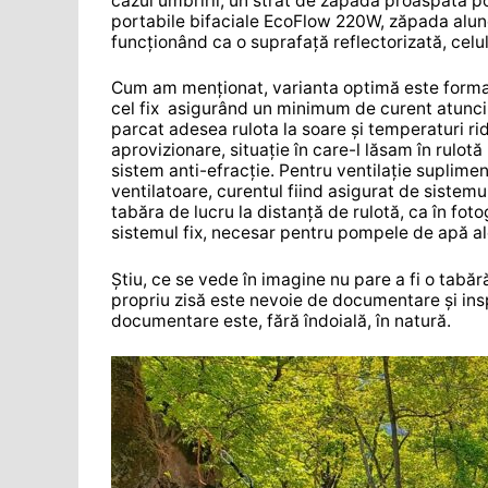
cazul umbririi, un strat de zăpadă proaspătă po
portabile bifaciale EcoFlow 220W, zăpada alune
funcționând ca o suprafață reflectorizată, cel
Cum am menționat, varianta optimă este formată 
cel fix asigurând un minimum de curent atunci
parcat adesea rulota la soare și temperaturi r
aprovizionare, situație în care-l lăsam în rulotă
sistem anti-efracție. Pentru ventilație supliment
ventilatoare, curentul fiind asigurat de sistemu
tabăra de lucru la distanță de rulotă, ca în foto
sistemul fix, necesar pentru pompele de apă ale
Știu, ce se vede în imagine nu pare a fi o tabăr
propriu zisă este nevoie de documentare și inspi
documentare este, fără îndoială, în natură.