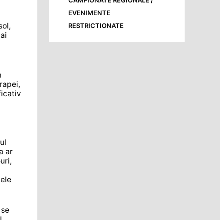
CAMPIONATE REGIONALE /
EVENIMENTE
sol,
RESTRICTIONATE
ai
n
rapei,
icativ
ul
a ar
uri,
tele
 se
l