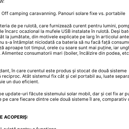
0W:
ateria de pe rulotă, care furnizează curent pentru lumini, pom
le încarc ocazional la mufele USB instalate în rulotă. Deși bat
la jumătate, din motivele explicate pe larg în articolul anter
nu s-a întâmplat niciodată ca bateria să nu facă față consumu
 aproape tot timpul, orele cu soare sunt mai puține, iar ung
. Alimentez consumatorii mari (boiler, încălzire din podea, etc
dant, în care curentul este produs și stocat de două sisteme
nă reciproc. Atât sistemul fix cât și cel portabil au, luate separa
ie un duo eficient.
e update-uri făcute sistemului solar mobil, dar și cel fix ar pu
e pe care fiecare dintre cele două sisteme îl are, comparativ 
PE ACOPERIȘ: