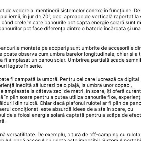
nct de vedere al menținerii sistemelor conexe în funcțiune. De
ul iernii, în jur de 70°, deci aproape de verticală raportat la 
a, când orele în care panourile pot capta energie solară sunt m
 panourilor pot face diferența dintre o baterie încărcată și una
 panourile montate pe acoperiș sunt umbrite de accesoriile di
se poate observa cum umbra barelor longitudinale, chiar și a t
a fi amplasat un panou solar. Umbrirea parțială scade semnif
ri legate în serie.
poate fi campată la umbră. Pentru cei care lucrează ca digital
iență inedită să lucrezi pe o plajă, la umbra unor copaci,
 amplasate la câteva zeci de metri, în soare, îți oferă curent
ă în plin soare pentru a putea utiliza panourile fixe, experienț
urii din rulotă. Chiar dacă plafonul rulotei ar fi plin de pano
aerul condiționat, este absurdă ideea de a sta în soare, cu
pul de a folosi energia solară captată pentru a scăpa de efec
ră.
nă versatilitate. De exemplu, o tură de off-camping cu rulota
ilul, dacă accesul cu rulota este imposibil. Sistemul portabi