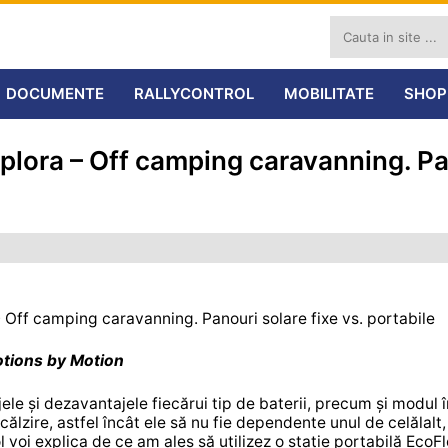
DOCUMENTE
RALLYCONTROL
MOBILITATE
SHOP
plora – Off camping caravanning. Pan
motions by Motion
jele și dezavantajele fiecărui tip de baterii, precum și modul 
călzire, astfel încât ele să nu fie dependente unul de celălalt,
l voi explica de ce am ales să utilizez o stație portabilă EcoF