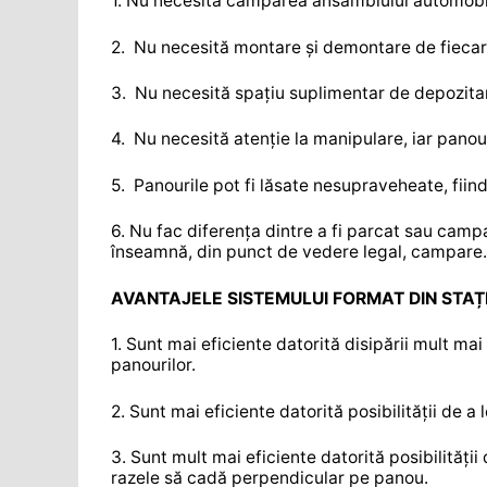
1. Nu necesită camparea ansamblului automobil
2. Nu necesită montare și demontare de fieca
3. Nu necesită spațiu suplimentar de depozita
4. Nu necesită atenție la manipulare, iar panour
5. Panourile pot fi lăsate nesupraveheate, fiind 
6. Nu fac diferența dintre a fi parcat sau camp
înseamnă, din punct de vedere legal, campare.
AVANTAJELE SISTEMULUI FORMAT DIN STAȚI
1. Sunt mai eficiente datorită disipării mult ma
panourilor.
2. Sunt mai eficiente datorită posibilității de a
3. Sunt mult mai eficiente datorită posibilității
razele să cadă perpendicular pe panou.