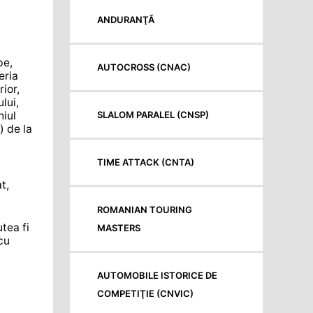
ANDURANŢĂ
pe,
AUTOCROSS (CNAC)
eria
ior,
lui,
hiul
SLALOM PARALEL (CNSP)
) de la
TIME ATTACK (CNTA)
t,
ROMANIAN TOURING
tea fi
MASTERS
cu
AUTOMOBILE ISTORICE DE
COMPETIŢIE (CNVIC)