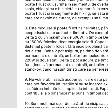
poate fi luat cu ușurință în segmentul de overl
sania, chiar și cu o bicicletă cu remorcă. În c
poate fi luat și în segmente de hiking, iar ast
care are nevoie de curent, de exemplu un film
8. Este modular și poate fi extins nelimitat, pân
acoperișului este un factor limitativ. De exem
Delta 2 cu un maximum de 500W, în timp ce Delt
cu 1600W folosind doar energia solară. Capacita
Sistemul poate fi folosit fără nicio problemă 
două stații Delta 2 pot asigura, pe timp de va
permanent o centrală, un boiler termoelectric, 
220W și două stații Delta 2 pot asigura, pe ti
funcționează permanent o centrală, un boiler ter
stand-by, cand nu sunt turisti care sa genere
9. Nu vulnerabilizează acoperișul, care este pa
care pot favoriza infiltrațiile și nu se încarcă 
la slăbirea îmbinărilor, implicit la infiltrații. 
contribuie la o dinamică mai bună în timpul depl
10. Sunt mult mai ușor de curățat de nisip sau 