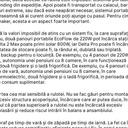
anding din expediție. Apoi poate fi transportat cu caiacul, bar
azuri extreme, sau dacă este neapărat necesar, sistemul portab
a înseamnă să ai curent oriunde poți ajunge cu pasul. Pentru ci
maker, acesta e un aspect foarte important.
ă la valori imposibil de atins cu un sistem fix, la care suprafa
plu, două panouri portabile EcoFlow de 220W pot încărca staț
a 2 Max poate primi solar 800W, iar Delta Pro poate fi încăr
tea de stocare poate fi, la rândul ei, dublată sau triplată.
ca backup pentru o locuință. De exemplu, cu 4 panouri de 220W
ră, autonomia unei pensiuni cu 8 camere, în care funcționează
două frigidere și o ladă frigorifică. De exemplu, cu 4 panouri 
mp de vară, autonomia unei pensiuni cu 8 camere, în care
moelectric, două frigidere și o ladă frigorifică, in perioada 
ze consum suplimentar.
rtea cea mai sensibilă a rulotei. Nu se fac găuri pentru monta
excesiv structura acoperișului, încărcare care ar putea duce, în
Faptul că partea superioară a rulotei nu este încărcată excesiv
asării și reduce riscul intrării în balans a ansamblului.
praf pe timp de vară și de zăpadă pe timp de iarnă. La fel ca 