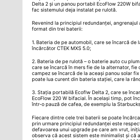
Delta 2 și un panou portabil EcoFlow 220W bifac
fac sistemului deja instalat pe rulotă.
Revenind la principiul redundanței, angrenajul a
format din trei baterii:
1. Bateria de pe automobil, care se încarcă de la
încărcător CTEK MXS 5.0;
2. Bateria de pe rulotă – o baterie auto cu plu
care se încarcă în mers fie de la alternator, fi
campez se încarcă de la aceași panou solar fix 
poate lua curent din bateria stației, care la râ
3. Stația portabilă Ecoflw Delta 2, care se înca
EcoFlow 220 W bifacial. În același timp, pot în
într-o pauză de cafea, de exemplu la Starbucks
Fiecare dintre cele trei baterii se poate încărca
prin urmare principiul redundanței este respecta
defavoarea unui upgrade pe care am vrut, inițial
observa că acest sistem este minimalist și că 