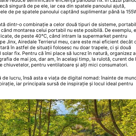
ate reduce semnificativ eficiența panoului fix. În cazul panou
că singură de pe ele, iar cea din spatele panoului ajută,
ulele de pe spatele panoului captând suplimentar până la 155
dintr-o combinație a celor două tipuri de sisteme, portabil ș
 când montarea celui portabil nu este posibilă. De exemplu, 
idicate, de peste 40°C, când intram la supermarket pentru
 pe Jinx, Airedale Terrierul meu, care este mai eficient decât 
ară în astfel de situații folosesc nu doar trapele, ci și două
l solar fix. Pentru că îmi place să lucrez în natură, organizez
grafia de mai jos, dar am, în același timp, la rulotă, curent de 
 chiuvetelor, pentru ventilatoare și alți mici consumatori.
ă de lucru, însă asta e viața de digital nomad: înainte de mun
rație, iar principala sursă de inspirație și locul ideal pentru