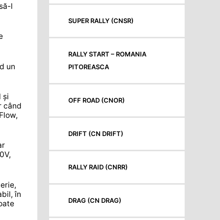
să-l
SUPER RALLY (CNSR)
e
RALLY START – ROMANIA
nd un
PITOREASCA
 și
OFF ROAD (CNOR)
ar când
Flow,
DRIFT (CN DRIFT)
ar
20V,
RALLY RAID (CNRR)
erie,
bil, în
DRAG (CN DRAG)
poate