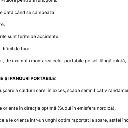
-rulotă pentru a funcționa.
re dată când se campează.
re.
ile sunt ferite de accidente.
dificil de furat.
at, de exemplu montarea celor portabile pe sol, lângă rulotă,
E ȘI PANOURI PORTABILE:
i ușoare a căldurii care, în exces, scade semnificativ randame
 le orienta în direcția optimă (Sudul în emisfera nordică).
 de a le orienta într-un unghi optim raportat la soare, astfel în