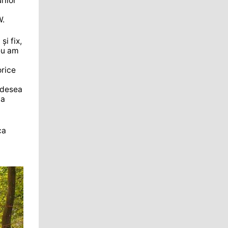
rilor
W.
i fix,
eu am
orice
 adesea
la
ca