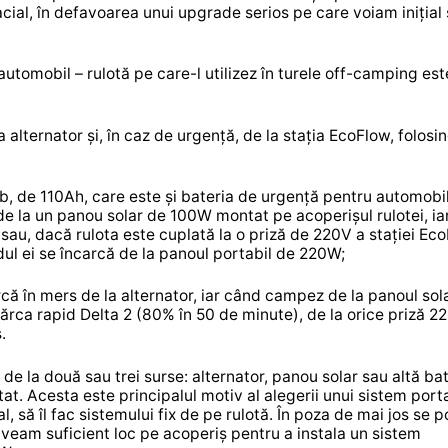
ial, în defavoarea unui upgrade serios pe care voiam inițial 
utomobil – rulotă pe care-l utilizez în turele off-camping est
 alternator și, în caz de urgență, de la stația EcoFlow, folosi
mb, de 110Ah, care este și bateria de urgență pentru automobil
e de la un panou solar de 100W montat pe acoperișul rulotei, i
sau, dacă rulota este cuplată la o priză de 220V a stației Eco
ndul ei se încarcă de la panoul portabil de 220W;
rcă în mers de la alternator, iar când campez de la panoul sol
cărca rapid Delta 2 (80% în 50 de minute), de la orice priză 2
.
 de la două sau trei surse: alternator, panou solar sau altă bat
t. Acesta este principalul motiv al alegerii unui sistem porta
, să îl fac sistemului fix de pe rulotă. În poza de mai jos se 
aveam suficient loc pe acoperiș pentru a instala un sistem