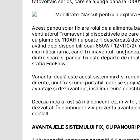
fotovoltaic serios, care să ajungă până la 100
Acest panou solar fix are rolul de a alimenta b
ventilatorul Trumavent și dispozitivele pe care 
cu plumb de 110AH nu poate fi descărcată decât 
având deci disponibili doar 660W ( 12×110/2), 
nici măcar iarna, când Trumaventul funcționează
dintre soare și panoul fix este departe de ideal
stația EcoFlow.
Varianta ideală este acest sistem mixt și redun
diferite, unul fix și unul portabil, care se spriji
avantaje și dezavantaje, însă împreună constitu
Decizia mea a fost să mă concentrez, în viitor, p
dezvoltat. În continuare voi prezenta avantajel
celălalt.
AVANTAJELE SISTEMULUI FIX, CU PANOURI 