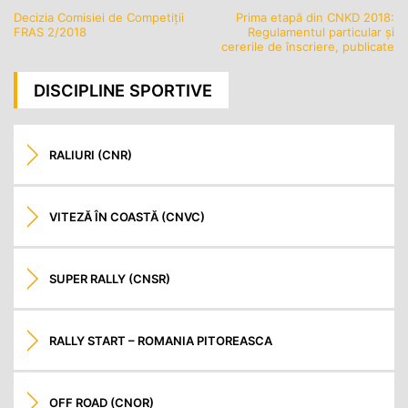
Decizia Comisiei de Competiții
Prima etapă din CNKD 2018:
Navigare
FRAS 2/2018
Regulamentul particular și
în
cererile de înscriere, publicate
articole
DISCIPLINE SPORTIVE
RALIURI (CNR)
VITEZĂ ÎN COASTĂ (CNVC)
SUPER RALLY (CNSR)
RALLY START – ROMANIA PITOREASCA
OFF ROAD (CNOR)