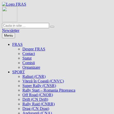
Newsletter
Meniu
FRAS
Despre FRAS
Contact
Statut
Comisii
Organizare
SPORT
Raliuri (CNR)
Viteză în Coastă (CNVC)
Super Rally (CNSR)
Rally Start – Romania Pitoreasca
Off Road (CNOR)
Drift (CN Drift)
Rally Raid (CNRR)
Drag (CN Drag)
Anduranţă (CNA)