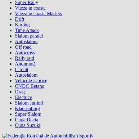
Super Rally
Viteza in coasta
Viteza in coasta Masters
Drift
Karting
Time Attack
Slalom paralel
Autoslalom
Off road
Autocross
Rally raid
Anduranţă
Circuit
Autoslalom
Vehicule istorice
CNDC Betano
Drag
Electrice
Slalom Juniori
Klausenburg
Super Slalom
Cupa Dacia
Cupa Suzuki