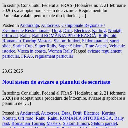
În ședința Consiliului Federal al FRAS (Hotărârea nr. 2, 21 februarie
2026) s-a adoptat noul sistem de avizare a Regulamentului
Particular valabil pentru toate disciplinele. […]
Posted in
Anduranţă
,
Autocross
,
Campionate Regionale /
Evenimente Restrictionate
,
Drag
,
Drift
,
Electrice
,
Karting
,
Noutăţi
,
Off road
,
Raliu
,
Raliul ROMÂNIA PITOREASCĂ
,
Rally raid
,
Romanian Touring Masters
,
Slalom Juniori
,
Slalom paralel
,
sport
slide
,
Sprint Cup
,
Super Rally
,
Super Slalom
,
Time Attack
,
Vehicule
istorice
,
Viteza in coasta
,
Women Rally
Tagged
avizare regulament
particular
,
FRAS
,
regulament particular
23.02.2026
Noul sistem de avizare a planului de securitate
În ședința Consiliului Federal al FRAS (Hotărârea nr. 2, 21 februarie
2026) s-a adoptat noua procedură de întocmire, avizare și aprobare a
planului de […]
Posted in
Anduranţă
,
Autocross
,
Drag
,
Drift
,
Electrice
,
Karting
,
Noutăţi
,
Off road
,
Raliu
,
Raliul ROMÂNIA PITOREASCĂ
,
Rally
raid
,
Romanian Touring Masters
,
Slalom Juniori
,
Slalom paralel
,