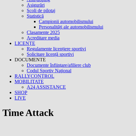
Asigurări
Şcoli de pilotaj
Statistică
Campionii automobilismului
Personalități ale automobilismului
Clasamente 2025
Acreditare media
LICENȚE
Regulamente licențiere sportivi
Solicitare licență sportivi
DOCUMENTE
Documente înfiinţare/afiliere club
Codul Sportiv Naţional
RALLYCONTROL
MOBILITATE
A24 ASSISTANCE
SHOP
LIVE
Time Attack