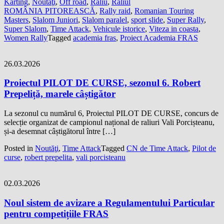
Karting
,
Noutăţi
,
Off road
,
Raliu
,
Raliul
ROMÂNIA PITOREASCĂ
,
Rally raid
,
Romanian Touring
Masters
,
Slalom Juniori
,
Slalom paralel
,
sport slide
,
Super Rally
,
Super Slalom
,
Time Attack
,
Vehicule istorice
,
Viteza in coasta
,
Women Rally
Tagged
academia fras
,
Proiect Academia FRAS
26.03.2026
Proiectul PILOT DE CURSE, sezonul 6. Robert
Prepeliță, marele câștigător
La sezonul cu numărul 6, Proiectul PILOT DE CURSE, concurs de
selecție organizat de campionul național de raliuri Vali Porcișteanu,
și-a desemnat câștigătorul între […]
Posted in
Noutăţi
,
Time Attack
Tagged
CN de Time Attack
,
Pilot de
curse
,
robert prepelita
,
vali porcisteanu
02.03.2026
Noul sistem de avizare a Regulamentului Particular
pentru competițiile FRAS