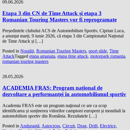
09.06.2026
Etapa 3 din CN de Time Attack și etapa 3
Romanian Touring Masters vor fi reprogramate
Președintele clubului ACS de Automobilism Sportiv, Ciprian Luca,
a anunțat marți, 9 iunie 2026, că etapa 3 din Campionatul Național
de Time Attack și […]
Posted in
Noutăţi
,
Romanian Touring Masters
,
sport slide
,
Time
Attack
Tagged
etapa amanata
,
etapa time attack
,
motorpark romania
,
romanian touring masters
28.05.2026
ACADEMIA FRAS: Program naţional de
dezvoltare a performanţei în automobilismul sportiv
Academia FRAS este un program naţional ce are ca scop
identificarea și susținerea viitorilor campioni europeni și mondiali la
automobilism sportiv din România. Rezultatele […]
Posted in
Anduranţă
,
Autocross
,
Circuit
,
Drag
,
Drift
,
Electrice
,