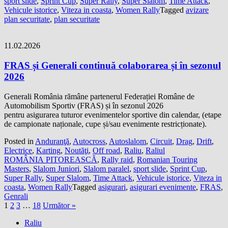
sport slide
,
Sprint Cup
,
Super Rally
,
Super Slalom
,
Time Attack
,
Vehicule istorice
,
Viteza in coasta
,
Women Rally
Tagged
avizare
plan securitate
,
plan securitate
11.02.2026
FRAS și Generali continuă colaborarea și în sezonul
2026
Generali România rămâne partenerul Federației Române de
Automobilism Sportiv (FRAS) și în sezonul 2026
pentru asigurarea tuturor evenimentelor sportive din calendar, (etape
de campionate naționale, cupe și/sau evenimente restricționate).
Posted in
Anduranţă
,
Autocross
,
Autoslalom
,
Circuit
,
Drag
,
Drift
,
Electrice
,
Karting
,
Noutăţi
,
Off road
,
Raliu
,
Raliul
ROMÂNIA PITOREASCĂ
,
Rally raid
,
Romanian Touring
Masters
,
Slalom Juniori
,
Slalom paralel
,
sport slide
,
Sprint Cup
,
Super Rally
,
Super Slalom
,
Time Attack
,
Vehicule istorice
,
Viteza in
coasta
,
Women Rally
Tagged
asigurari
,
asigurari evenimente
,
FRAS
,
Genrali
1
2
3
…
18
Următor »
Raliu