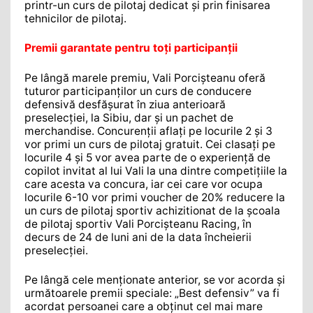
printr-un curs de pilotaj dedicat și prin finisarea
tehnicilor de pilotaj.
Premii garantate pentru toți participanții
Pe lângă marele premiu, Vali Porcișteanu oferă
tuturor participanților un curs de conducere
defensivă desfășurat în ziua anterioară
preselecției, la Sibiu, dar și un pachet de
merchandise. Concurenții aflați pe locurile 2 și 3
vor primi un curs de pilotaj gratuit. Cei clasați pe
locurile 4 și 5 vor avea parte de o experiență de
copilot invitat al lui Vali la una dintre competițiile la
care acesta va concura, iar cei care vor ocupa
locurile 6-10 vor primi voucher de 20% reducere la
un curs de pilotaj sportiv achizitionat de la școala
de pilotaj sportiv Vali Porcișteanu Racing, în
decurs de 24 de luni ani de la data încheierii
preselecției.
Pe lângă cele menționate anterior, se vor acorda și
următoarele premii speciale: „Best defensiv” va fi
acordat persoanei care a obținut cel mai mare