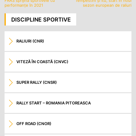
FRAS sprijină sportivele cu
Tempestini și Itu, start în noul
Navigare
performanțe în 2021
sezon european de raliuri
în
articole
DISCIPLINE SPORTIVE
RALIURI (CNR)
VITEZĂ ÎN COASTĂ (CNVC)
SUPER RALLY (CNSR)
RALLY START – ROMANIA PITOREASCA
OFF ROAD (CNOR)