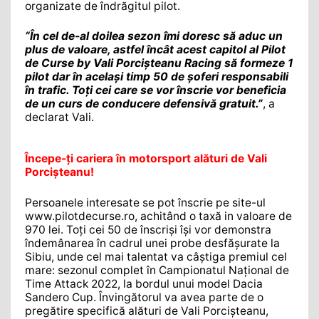
organizate de îndrăgitul pilot.
“În cel de-al doilea sezon îmi doresc să aduc un
plus de valoare, astfel încât acest capitol al Pilot
de Curse by Vali Porcișteanu Racing să formeze 1
pilot dar în același timp 50 de șoferi responsabili
în trafic. Toți cei care se vor înscrie vor beneficia
de un curs de conducere defensivă gratuit.”
, a
declarat Vali.
Începe-ți cariera în motorsport alături de Vali
Porcișteanu!
Persoanele interesate se pot înscrie pe site-ul
www.pilotdecurse.ro, achitând o taxă in valoare de
970 lei. Toți cei 50 de înscriși își vor demonstra
îndemânarea în cadrul unei probe desfășurate la
Sibiu, unde cel mai talentat va câștiga premiul cel
mare: sezonul complet în Campionatul Național de
Time Attack 2022, la bordul unui model Dacia
Sandero Cup. Învingătorul va avea parte de o
pregătire specifică alături de Vali Porcișteanu,