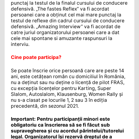
punctaj la testul de la finalul cursului de conducere
defensivă. „The fastes Reflex” va fi acordat
persoanei care a obținut cel mai mare punctaj la
testul de reflexe din cadrul cursului de conducere
defensivă. „Amazing Interview” va fi acordat de
catre juriul organizatorului persoanei care a dat
cele mai spontane si amuzante raspunsuri la
interviu.
Cine poate participa?
Se poate înscrie orice persoană care are peste 14
ani, este cetățean român cu domiciliul în România,
nu a deținut sau nu deține o licență de pilot FRAS,
cu excepția licențelor pentru Karting, Super
Slalom, Autoslalom, Klausenburg, Women Rally și
nu s-a clasat pe locurile 1, 2 sau 3 în ediția
precedentă, din sezonul 2021.
Important: Pentru participanții minori este
obligatoriu ca înscrierea să se fi făcut sub
supravegherea și cu acordul părintelui/tutorelui
legal. Organizatorul își rezervă dreptul
de a