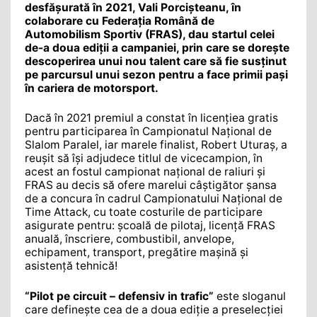
desfășurată în 2021, Vali Porcișteanu, în
colaborare cu Federația Română de
Automobilism Sportiv (FRAS), dau startul celei
de-a doua ediții a campaniei, prin care se dorește
descoperirea unui nou talent care să fie susținut
pe parcursul unui sezon pentru a face primii pași
în cariera de motorsport.
Dacă în 2021 premiul a constat în licențiea gratis
pentru participarea în Campionatul Național de
Slalom Paralel, iar marele finalist, Robert Uturaș, a
reușit să își adjudece titlul de vicecampion, în
acest an fostul campionat național de raliuri și
FRAS au decis să ofere marelui câștigător șansa
de a concura în cadrul Campionatului Național de
Time Attack, cu toate costurile de participare
asigurate pentru: școală de pilotaj, licență FRAS
anuală, înscriere, combustibil, anvelope,
echipament, transport, pregătire mașină și
asistență tehnică!
“Pilot pe circuit – defensiv in trafic”
este sloganul
care definește cea de a doua ediție a preselecției