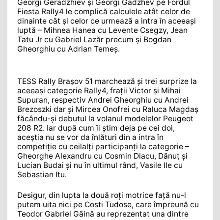
Georgi Geradzhiev și Georgi Gadzhev pe Fordul
Fiesta Rally4 le complică calculele atât celor de
dinainte cât și celor ce urmează a intra în aceeași
luptă – Mihnea Hanea cu Levente Csegzy, Jean
Tatu Jr cu Gabriel Lazăr precum și Bogdan
Gheorghiu cu Adrian Temeș.
TESS Rally Brașov 51 marchează și trei surprize la
aceeași categorie Rally4, frații Victor și Mihai
Supuran, respectiv Andrei Gheorghiu cu Andrei
Brezoszki dar și Mircea Onofrei cu Raluca Magdaș
făcându-și debutul la volanul modelelor Peugeot
208 R2. Iar după cum îi știm deja pe cei doi,
aceștia nu se vor da înlături din a intra în
competiție cu ceilalți participanți la categorie –
Gheorghe Alexandru cu Cosmin Diacu, Dănuț și
Lucian Budai și nu în ultimul rând, Vasile Ile cu
Sebastian Itu.
Desigur, din lupta la două roți motrice față nu-l
putem uita nici pe Costi Tudose, care împreună cu
Teodor Gabriel Găină au reprezentat una dintre