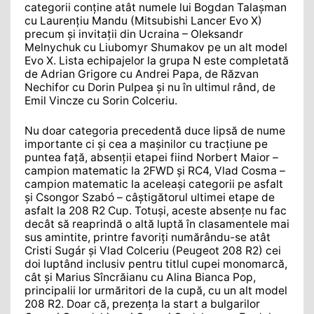
categorii conține atât numele lui Bogdan Talașman
cu Laurențiu Mandu (Mitsubishi Lancer Evo X)
precum și invitații din Ucraina – Oleksandr
Melnychuk cu Liubomyr Shumakov pe un alt model
Evo X. Lista echipajelor la grupa N este completată
de Adrian Grigore cu Andrei Papa, de Răzvan
Nechifor cu Dorin Pulpea și nu în ultimul rând, de
Emil Vincze cu Sorin Colceriu.
Nu doar categoria precedentă duce lipsă de nume
importante ci și cea a mașinilor cu tracțiune pe
puntea față, absenții etapei fiind Norbert Maior –
campion matematic la 2FWD și RC4, Vlad Cosma –
campion matematic la aceleași categorii pe asfalt
și Csongor Szabó – câștigătorul ultimei etape de
asfalt la 208 R2 Cup. Totuși, aceste absențe nu fac
decât să reaprindă o altă luptă în clasamentele mai
sus amintite, printre favoriți numărându-se atât
Cristi Sugár și Vlad Colceriu (Peugeot 208 R2) cei
doi luptând inclusiv pentru titlul cupei monomarcă,
cât și Marius Sîncrăianu cu Alina Bianca Pop,
principalii lor urmăritori de la cupă, cu un alt model
208 R2. Doar că, prezența la start a bulgarilor