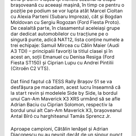
brașoveană cu aceeași mașină, în timp ce pentru o
poziție pe podium se vor lupta atât Marcel Cioltan
cu Alexia Parteni (Subaru Impreza), cât și Bogdan
Moldovan cu Sergiu Rogozan (Ford Fiesta Proto).
De cealaltă parte, în clasamentul aceleiași grupe
dar dedicat automobilelor cu tracțiune pe o
singură punte, adică NAT12, lista conține numele a
trei echipaje: Samuil Mircea cu Călin Maier (Audi
A3 TDI) – principalii favoriți la titlul clasei și în
acest an, soții Emanuel cu Denisa Resiga (Ford
Fiesta ST150) și Ciprian Lupu cu Andrei Pintilii
(Citroën C2 VTS).
Dat fiind faptul că TESS Rally Brașov 51 se va
desfășura pe macadam, acest lucru înseamnă că
la start revin și modelele Side by Side, la bordul
unui Can-Am Maverick X3 XRS urmând să se afle
Adrian Baciu cu Ciprian Solomon, respectiv la
bordul unui alt Can-Am Maverick X3, brașoveanul
Antal Bíró cu harghiteanul Tamás Sprencz Jr.
Aproape campioni, Cătălin Ienășel și Adrian
Diaconescu nu au nevoit decât de un singur punct