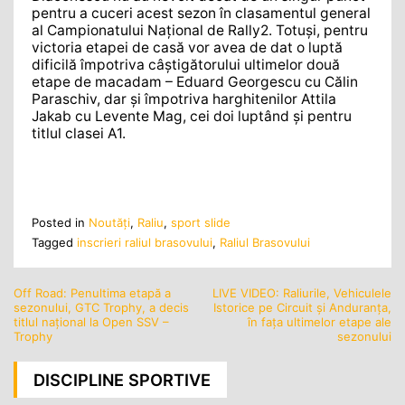
pentru a cuceri acest sezon în clasamentul general
al Campionatului Național de Rally2. Totuși, pentru
victoria etapei de casă vor avea de dat o luptă
dificilă împotriva câștigătorului ultimelor două
etape de macadam – Eduard Georgescu cu Călin
Paraschiv, dar și împotriva harghitenilor Attila
Jakab cu Levente Mag, cei doi luptând și pentru
titlul clasei A1.
Posted in
Noutăţi
,
Raliu
,
sport slide
Tagged
inscrieri raliul brasovului
,
Raliul Brasovului
Off Road: Penultima etapă a
LIVE VIDEO: Raliurile, Vehiculele
Navigare
sezonului, GTC Trophy, a decis
Istorice pe Circuit și Anduranța,
în
titlul național la Open SSV –
în fața ultimelor etape ale
Trophy
sezonului
articole
DISCIPLINE SPORTIVE