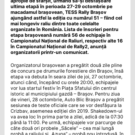
apropie de sfârșit, urmând să-și desfășoare
ultima etapă în perioada 27-29 octombrie pe
macadamul brașovean, TESS Rally Brașov
ajungând astfel la ediția cu numărul 51 – fiind cel
mai longeviv raliu dintre toate celelalte
organizate în România. Lista de înscrieri pentru
etapa brașoveană numără 56 de echipaje în
Campionatul Național de Raliuri, respectiv alte 16
în Campionatul Național de Rally2, anunță
organizatorii printr-un comunicat.
Organizatorul brașovean a pregătit două zile pline
de concurs pe drumurile forestiere din Brașov, însă
etapa va debuta în seara zilei de joi, 27 octombrie,
atunci când, începând cu orele 20:00, echipajele
vor lua startul festiv în Piața Sfatului din centrul
istoric al municipiului gazdă – Brașov. Pentru ziua
de vineri, 28 octombrie, Auto Blic Brașov a pregătit
sesiunea de teste oficiale care se vor desfășura la
Crizbav, asemenea ediției din 2019. Shakedown-ul
va avea loc în prima parte a zilei, adică de la 07:30
până la 11:00. Pe urmă, echipajele vor parcurge de
câte două ori probele „Săcele” – cea mai lungă
probă a raliului și „Azuga” – probă nou introdusă, în