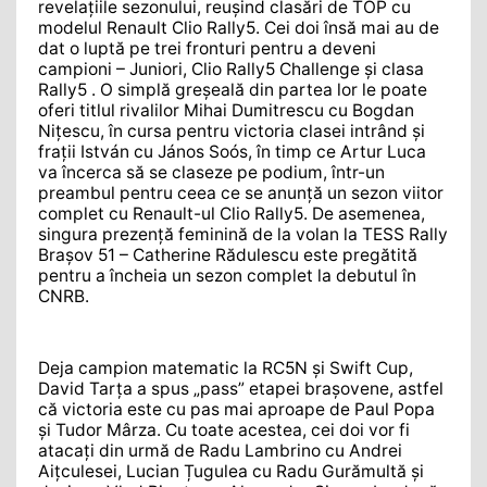
revelațiile sezonului, reușind clasări de TOP cu
modelul Renault Clio Rally5. Cei doi însă mai au de
dat o luptă pe trei fronturi pentru a deveni
campioni – Juniori, Clio Rally5 Challenge și clasa
Rally5 . O simplă greșeală din partea lor le poate
oferi titlul rivalilor Mihai Dumitrescu cu Bogdan
Nițescu, în cursa pentru victoria clasei intrând și
frații István cu János Soós, în timp ce Artur Luca
va încerca să se claseze pe podium, într-un
preambul pentru ceea ce se anunță un sezon viitor
complet cu Renault-ul Clio Rally5. De asemenea,
singura prezență feminină de la volan la TESS Rally
Brașov 51 – Catherine Rădulescu este pregătită
pentru a încheia un sezon complet la debutul în
CNRB.
Deja campion matematic la RC5N și Swift Cup,
David Tarța a spus „pass” etapei brașovene, astfel
că victoria este cu pas mai aproape de Paul Popa
și Tudor Mârza. Cu toate acestea, cei doi vor fi
atacați din urmă de Radu Lambrino cu Andrei
Aițculesei, Lucian Țugulea cu Radu Gurămultă și