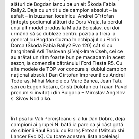
alături de Bogdan Iancu pe un alt Škoda Fabia
Rally2. Deja cu un titlu de campion absolut – la
asfalt – în buzunar, localnicul Andrei Gîrtofan
țintește podiumul alături de Doru Vraja, la bordul
unui alt model produs la Mlada Boleslav, cei doi
urmând să se dubleze pentru poziția a treia la
general cu Bogdan Cuzma în echipajul cu Florin
Dorca (Škoda Fabia Rally2 Evo 120) cât și cu
harghitenii Adi Teslovan și Vajk-Imre Cseh, cei ce
au arătat un ritm foarte bun pe macadam în acest
sezon, la comenzile bătrânului Ford Fiesta R5. Cu
alte modele de TOP vor concura și dublul campion
național absolut Dan Gîrtofan împreună cu Andrei
Toderaș, Mihai Manole cu Marc Banca, Jean Tatu
sen cu Eugen Rotaru, Cristi Dolofan cu Traian Pavel
precum și invitații din Bulgaria – Miroslav Angelov
și Sivov Nedialko.
În lipsa lui Vali Porcișteanu și a lui Dan Dobre, deja
campioni ai grupei N, bătălia pare ca și câștigată
de sibienii Raul Badiu cu Rareș Fetean (Mitsubishi
Lancer Evo IX). Cu toate acestea, lista aceleiași