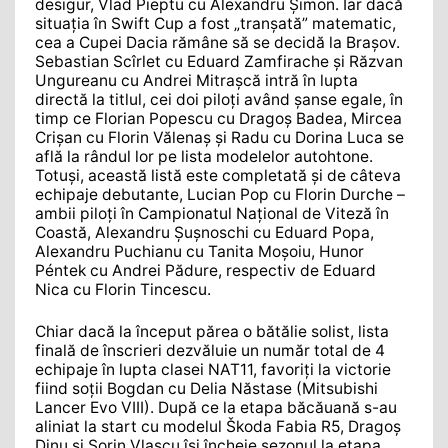
desigur, Vlad Pieptu cu Alexandru Șimon. Iar dacă
situația în Swift Cup a fost „tranșată” matematic,
cea a Cupei Dacia rămâne să se decidă la Brașov.
Sebastian Scîrlet cu Eduard Zamfirache și Răzvan
Ungureanu cu Andrei Mitrașcă intră în lupta
directă la titlul, cei doi piloți având șanse egale, în
timp ce Florian Popescu cu Dragoș Badea, Mircea
Crișan cu Florin Vălenaș și Radu cu Dorina Luca se
află la rândul lor pe lista modelelor autohtone.
Totuși, această listă este completată și de câteva
echipaje debutante, Lucian Pop cu Florin Durche –
ambii piloți în Campionatul Național de Viteză în
Coastă, Alexandru Șușnoschi cu Eduard Popa,
Alexandru Puchianu cu Tanita Moșoiu, Hunor
Péntek cu Andrei Pădure, respectiv de Eduard
Nica cu Florin Tincescu.
Chiar dacă la început părea o bătălie solist, lista
finală de înscrieri dezvăluie un număr total de 4
echipaje în lupta clasei NAT11, favoriți la victorie
fiind soții Bogdan cu Delia Năstase (Mitsubishi
Lancer Evo VIII). După ce la etapa băcăuană s-au
aliniat la start cu modelul Škoda Fabia R5, Dragoș
Dinu și Sorin Vlașcu își încheie sezonul la etapa