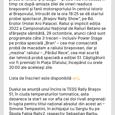
timp ce după-amiaza zilei de vineri readuce
brașovenii și fanii motorsportului în centrul istoric
al Brașovului, întrucât de la ora 18:25 se dă startul
probei spectacol „Brașov Rally Show”, pe Bd.
Eroilor (Hotel Aro Palace). Raliul și implicit ediția
2022 a Campionatului Național de Raliuri Betano se
sfârșește sâmbătă, 29 octombrie, atunci când sunt
programate câte 3 treceri – inclusiv Power Stage
pe proba specială „Bran” – cea mai consacrată
probă de macadam a raliului brașovean, dar și
„mezina” raliului – „Pârâul Rece”, cea mai scurtă
dar tehnică probă specială a ediției 51. Câștigătorii
vor fi premiați în Piața Sfatului, începând cu orele
20:00 ale aceleiași zile.
Lista de înscrieri este disponibilă
aici
.
Duelul se anunță unul încins la TESS Rally Brașov
51, în ciuda temperaturilor tomnatice, asta
deoarece la start se vor afla cei doi rivali angrenați
în lupta pentru titlul național absolut din acest an –
Simone Tempestini, în echipajul cu Sergiu Itu pe
Škoda Fabia Rally2, respectiv Sebastian Barbu,