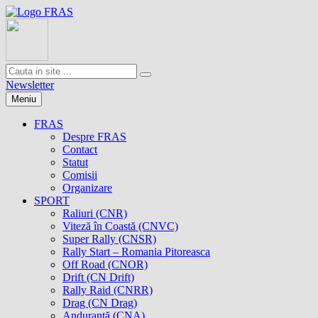
Newsletter
Meniu
FRAS
Despre FRAS
Contact
Statut
Comisii
Organizare
SPORT
Raliuri (CNR)
Viteză în Coastă (CNVC)
Super Rally (CNSR)
Rally Start – Romania Pitoreasca
Off Road (CNOR)
Drift (CN Drift)
Rally Raid (CNRR)
Drag (CN Drag)
Anduranţă (CNA)