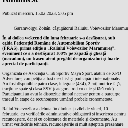
Publicat miercuri, 15.02.2023, 5:05 pm
Garamvölgyi Zoltán, câștigătorul Raliului Voievozilor Maramu
În al doilea wekeend din luna februarie s-a desfășurat, sub
egida Federației Române de Automobilism Sportiv
(FRAS), prima ediție a „Raliului Voievozilor Maramureş”,
eveniment ce s-a desfăşurat 100% pe zăpadă şi gheaţă
(macadam), un traseu atent pregătit de organizatori și foarte
apreciat de participanți.
Organizată de Asociaţia Club Sportiv Maya Sport, alături de XPO
Adventure, competiția a fost deschisă și participării internaţionale.
Au fost disponibile patru clase, integrale (4×4), 2 roţi motrice faţă,
tracţiune spate şi clasa SSV (categoria roți cu cuie și fără cuie).
Participanții au avut la dispoziție timpul necesar pentru a parcurge
traseul în etape de recunoaștere urmând probele cronometrate.
Raliul Voievozilor a debutat în dimineața zilei de vineri, 10
februarie, cu verificările administrative obligatorii şi înscrierea pentru
recunoaştere, dar și cu colectarea de materiale şi documente. Au
urmat verificările tehnice, recunoașterile și mult așteptata prezentare