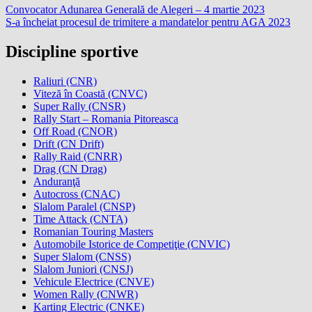
Convocator Adunarea Generală de Alegeri – 4 martie 2023
S-a încheiat procesul de trimitere a mandatelor pentru AGA 2023
Discipline sportive
Raliuri (CNR)
Viteză în Coastă (CNVC)
Super Rally (CNSR)
Rally Start – Romania Pitoreasca
Off Road (CNOR)
Drift (CN Drift)
Rally Raid (CNRR)
Drag (CN Drag)
Anduranţă
Autocross (CNAC)
Slalom Paralel (CNSP)
Time Attack (CNTA)
Romanian Touring Masters
Automobile Istorice de Competiţie (CNVIC)
Super Slalom (CNSS)
Slalom Juniori (CNSJ)
Vehicule Electrice (CNVE)
Women Rally (CNWR)
Karting Electric (CNKE)