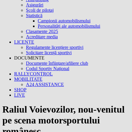
Asigurări
Şcoli de pilotaj
Statistică
Campionii automobilismului
Personalități ale automobilismului
Clasamente 2025
Acreditare media
LICENȚE
Regulamente licențiere sportivi
Solicitare licență sportivi
DOCUMENTE
Documente înfiinţare/afiliere club
Codul Sportiv Naţional
RALLYCONTROL
MOBILITATE
A24 ASSISTANCE
SHOP
LIVE
Raliul Voievozilor, nou-venitul
pe scena motorsportului
românesc