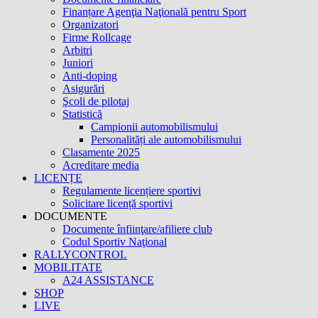
Finanțare Agenţia Naţională pentru Sport
Organizatori
Firme Rollcage
Arbitri
Juniori
Anti-doping
Asigurări
Şcoli de pilotaj
Statistică
Campionii automobilismului
Personalități ale automobilismului
Clasamente 2025
Acreditare media
LICENȚE
Regulamente licențiere sportivi
Solicitare licență sportivi
DOCUMENTE
Documente înfiinţare/afiliere club
Codul Sportiv Naţional
RALLYCONTROL
MOBILITATE
A24 ASSISTANCE
SHOP
LIVE