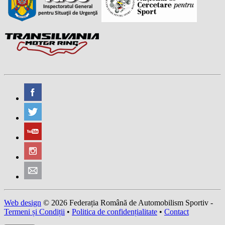
Web design
© 2026 Federația Română de Automobilism Sportiv -
Termeni și Condiții
•
Politica de confidențialitate
•
Contact