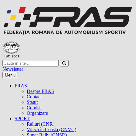
Newsletter
Meniu
FRAS
Despre FRAS
Contact
Statut
Comisii
Organizare
SPORT
Raliuri (CNR)
Viteză în Coastă (CNVC)
Super Rally (CNSR)