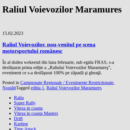
Raliul Voievozilor Maramures
15.02.2023
Raliul Voievozilor, nou-venitul pe scena
motorsportului românesc
În al doilea wekeend din luna februarie, sub egida FRAS, s-a
desfășurat prima ediție a „Raliului Voievozilor Maramureş”,
eveniment ce s-a desfăşurat 100% pe zăpadă şi gheaţă.
Posted in
Campionate Regionale / Evenimente Restrictionate
,
Noutăţi
Tagged
editia 1
,
Raliul Voievozilor Maramures
Raliu
Super Rally
Viteza in coasta
Viteza in coasta Masters
Drift
Karting
Time Attack