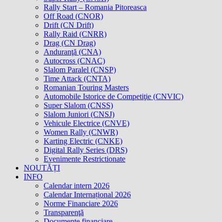
Rally Start – Romania Pitoreasca
Off Road (CNOR)
Drift (CN Drift)
Rally Raid (CNRR)
Drag (CN Drag)
Anduranţă (CNA)
Autocross (CNAC)
Slalom Paralel (CNSP)
Time Attack (CNTA)
Romanian Touring Masters
Automobile Istorice de Competiţie (CNVIC)
Super Slalom (CNSS)
Slalom Juniori (CNSJ)
Vehicule Electrice (CNVE)
Women Rally (CNWR)
Karting Electric (CNKE)
Digital Rally Series (DRS)
Evenimente Restrictionate
NOUTĂȚI
INFO
Calendar intern 2026
Calendar Internațional 2026
Norme Financiare 2026
Transparenţă
Documente financiare