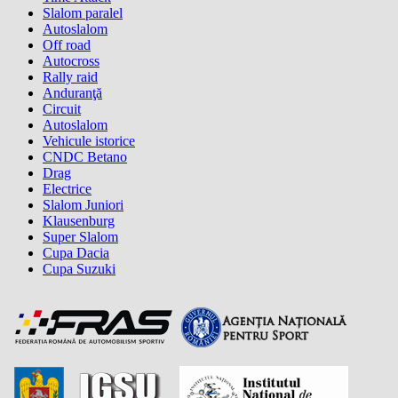
Slalom paralel
Autoslalom
Off road
Autocross
Rally raid
Anduranţă
Circuit
Autoslalom
Vehicule istorice
CNDC Betano
Drag
Electrice
Slalom Juniori
Klausenburg
Super Slalom
Cupa Dacia
Cupa Suzuki