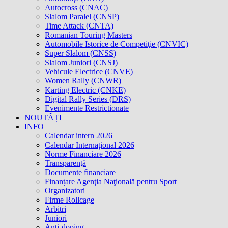
Autocross (CNAC)
Slalom Paralel (CNSP)
Time Attack (CNTA)
Romanian Touring Masters
Automobile Istorice de Competiţie (CNVIC)
Super Slalom (CNSS)
Slalom Juniori (CNSJ)
Vehicule Electrice (CNVE)
Women Rally (CNWR)
Karting Electric (CNKE)
Digital Rally Series (DRS)
Evenimente Restrictionate
NOUTĂȚI
INFO
Calendar intern 2026
Calendar Internațional 2026
Norme Financiare 2026
Transparenţă
Documente financiare
Finanțare Agenţia Naţională pentru Sport
Organizatori
Firme Rollcage
Arbitri
Juniori
Anti-doping