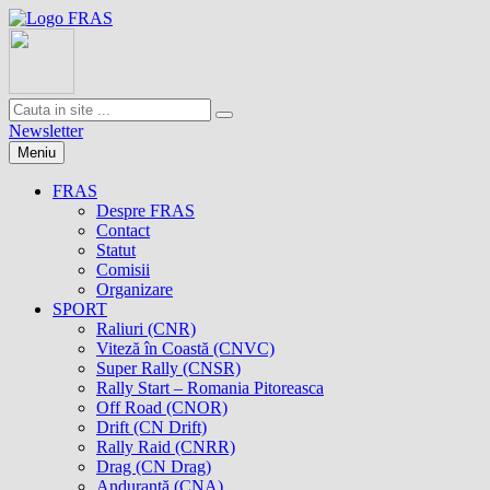
Newsletter
Meniu
FRAS
Despre FRAS
Contact
Statut
Comisii
Organizare
SPORT
Raliuri (CNR)
Viteză în Coastă (CNVC)
Super Rally (CNSR)
Rally Start – Romania Pitoreasca
Off Road (CNOR)
Drift (CN Drift)
Rally Raid (CNRR)
Drag (CN Drag)
Anduranţă (CNA)