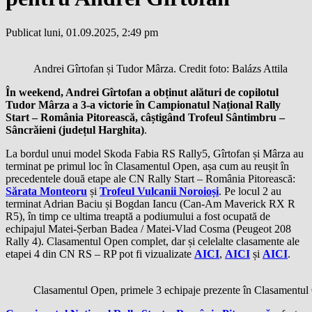
Publicat luni, 01.09.2025, 2:49 pm
Andrei Gîrtofan și Tudor Mârza. Credit foto: Balázs Attila
În weekend, Andrei Gîrtofan a obținut alături de copilotul
Tudor Mârza a 3-a victorie în Campionatul Național Rally
Start – România Pitorească, câștigând Trofeul Sântimbru –
Sâncrăieni (județul Harghita)
.
La bordul unui model Skoda Fabia RS Rally5, Gîrtofan și Mârza au
terminat pe primul loc în Clasamentul Open, așa cum au reușit în
precedentele două etape ale CN Rally Start – România Pitorească:
Sărata Monteoru
și
Trofeul Vulcanii Noroioși
. Pe locul 2 au
terminat Adrian Baciu și Bogdan Iancu (Can-Am Maverick RX R
R5), în timp ce ultima treaptă a podiumului a fost ocupată de
echipajul Matei-Șerban Badea / Matei-Vlad Cosma (Peugeot 208
Rally 4). Clasamentul Open complet, dar și celelalte clasamente ale
etapei 4 din CN RS – RP pot fi vizualizate
AICI
,
AICI
și
AICI
.
Clasamentul Open, primele 3 echipaje prezente în Clasamentul O