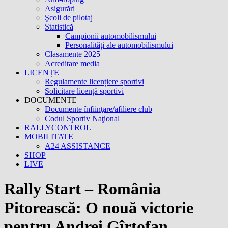
Asigurări
Şcoli de pilotaj
Statistică
Campionii automobilismului
Personalități ale automobilismului
Clasamente 2025
Acreditare media
LICENȚE
Regulamente licențiere sportivi
Solicitare licență sportivi
DOCUMENTE
Documente înfiinţare/afiliere club
Codul Sportiv Naţional
RALLYCONTROL
MOBILITATE
A24 ASSISTANCE
SHOP
LIVE
Rally Start – România
Pitorească: O nouă victorie
pentru Andrei Gîrtofan