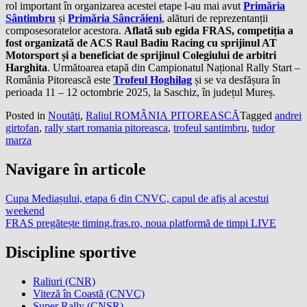
rol important în organizarea acestei etape l-au mai avut
Primăria
Sântimbru
și
Primăria Sâncrăieni
, alături de reprezentanții
composesoratelor acestora.
Aflată sub egida FRAS, competiția a
fost organizată de ACS Raul Badiu Racing cu sprijinul AT
Motorsport și a beneficiat de sprijinul Colegiului de arbitri
Harghita
. Următoarea etapă din Campionatul Național Rally Start –
România Pitorească este
Trofeul Hoghilag
și se va desfășura în
perioada 11 – 12 octombrie 2025, la Saschiz, în județul Mureș.
Posted in
Noutăţi
,
Raliul ROMÂNIA PITOREASCĂ
Tagged
andrei
girtofan
,
rally start romania pitoreasca
,
trofeul santimbru
,
tudor
marza
Navigare în articole
Cupa Mediașului, etapa 6 din CNVC, capul de afiș al acestui
weekend
FRAS pregătește timing.fras.ro, noua platformă de timpi LIVE
Discipline sportive
Raliuri (CNR)
Viteză în Coastă (CNVC)
Super Rally (CNSR)