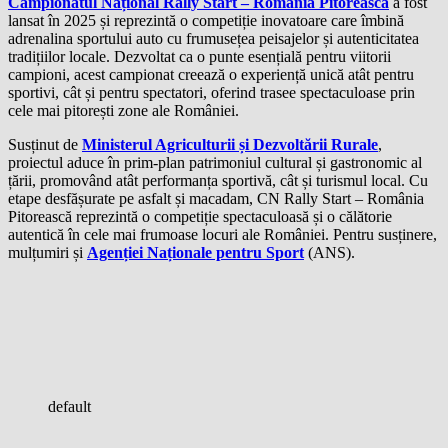
Campionatul Național Rally Start – România Pitorească
a fost
lansat în 2025 și reprezintă o competiție inovatoare care îmbină
adrenalina sportului auto cu frumusețea peisajelor și autenticitatea
tradițiilor locale. Dezvoltat ca o punte esențială pentru viitorii
campioni, acest campionat creează o experiență unică atât pentru
sportivi, cât și pentru spectatori, oferind trasee spectaculoase prin
cele mai pitorești zone ale României.
Susținut de
Ministerul Agriculturii și Dezvoltării Rurale
,
proiectul aduce în prim-plan patrimoniul cultural și gastronomic al
țării, promovând atât performanța sportivă, cât și turismul local. Cu
etape desfășurate pe asfalt și macadam, CN Rally Start – România
Pitorească reprezintă o competiție spectaculoasă și o călătorie
autentică în cele mai frumoase locuri ale României. Pentru susținere,
mulțumiri și
Agenției Naționale pentru Sport
(ANS).
default