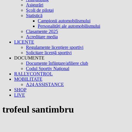
Asigurări
Şcoli de pilotaj
Statistică
Campionii automobilismului
Personalități ale automobilismului
Clasamente 2025
Acreditare media
LICENȚE
Regulamente licențiere sportivi
Solicitare licență sportivi
DOCUMENTE
Documente înfiinţare/afiliere club
Codul Sportiv Naţional
RALLYCONTROL
MOBILITATE
A24 ASSISTANCE
SHOP
LIVE
trofeul santimbru