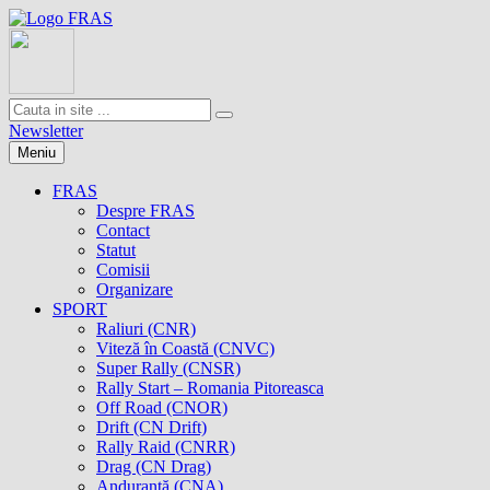
Newsletter
Meniu
FRAS
Despre FRAS
Contact
Statut
Comisii
Organizare
SPORT
Raliuri (CNR)
Viteză în Coastă (CNVC)
Super Rally (CNSR)
Rally Start – Romania Pitoreasca
Off Road (CNOR)
Drift (CN Drift)
Rally Raid (CNRR)
Drag (CN Drag)
Anduranţă (CNA)