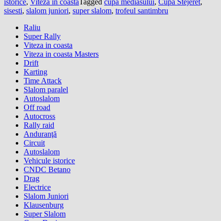
istorice
,
Viteza in coasta
Tagged
cupa mediasului
,
Cupa Stejeret
,
sisesti
,
slalom juniori
,
super slalom
,
trofeul santimbru
Raliu
Super Rally
Viteza in coasta
Viteza in coasta Masters
Drift
Karting
Time Attack
Slalom paralel
Autoslalom
Off road
Autocross
Rally raid
Anduranţă
Circuit
Autoslalom
Vehicule istorice
CNDC Betano
Drag
Electrice
Slalom Juniori
Klausenburg
Super Slalom