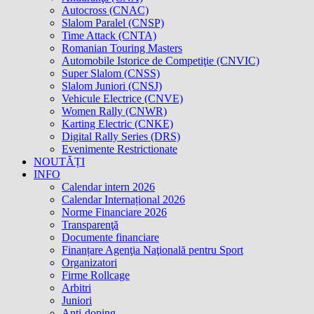
Autocross (CNAC)
Slalom Paralel (CNSP)
Time Attack (CNTA)
Romanian Touring Masters
Automobile Istorice de Competiţie (CNVIC)
Super Slalom (CNSS)
Slalom Juniori (CNSJ)
Vehicule Electrice (CNVE)
Women Rally (CNWR)
Karting Electric (CNKE)
Digital Rally Series (DRS)
Evenimente Restrictionate
NOUTĂȚI
INFO
Calendar intern 2026
Calendar Internațional 2026
Norme Financiare 2026
Transparenţă
Documente financiare
Finanțare Agenţia Naţională pentru Sport
Organizatori
Firme Rollcage
Arbitri
Juniori
Anti-doping