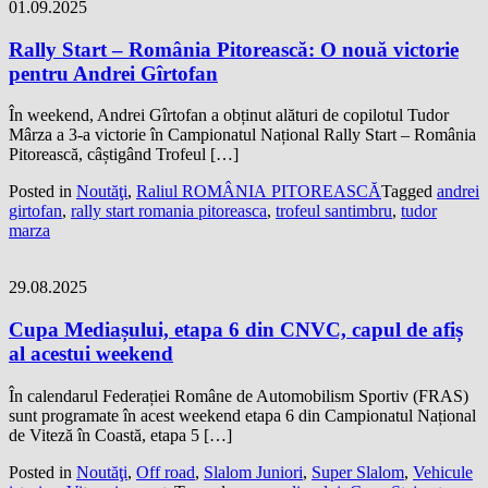
01.09.2025
Rally Start – România Pitorească: O nouă victorie
pentru Andrei Gîrtofan
În weekend, Andrei Gîrtofan a obținut alături de copilotul Tudor
Mârza a 3-a victorie în Campionatul Național Rally Start – România
Pitorească, câștigând Trofeul […]
Posted in
Noutăţi
,
Raliul ROMÂNIA PITOREASCĂ
Tagged
andrei
girtofan
,
rally start romania pitoreasca
,
trofeul santimbru
,
tudor
marza
29.08.2025
Cupa Mediașului, etapa 6 din CNVC, capul de afiș
al acestui weekend
În calendarul Federației Române de Automobilism Sportiv (FRAS)
sunt programate în acest weekend etapa 6 din Campionatul Național
de Viteză în Coastă, etapa 5 […]
Posted in
Noutăţi
,
Off road
,
Slalom Juniori
,
Super Slalom
,
Vehicule