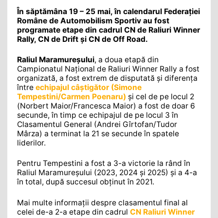
În săptămâna 19 – 25 mai, în calendarul Federației
Române de Automobilism Sportiv au fost
programate etape din cadrul CN de Raliuri Winner
Rally, CN de Drift și CN de Off Road.
Raliul Maramureșului
, a doua etapă din
Campionatul Național de Raliuri Winner Rally a fost
organizată, a fost extrem de disputată și diferența
între
echipajul câștigător (Simone
Tempestini/Carmen Poenaru)
și cel de pe locul 2
(Norbert Maior/Francesca Maior) a fost de doar 6
secunde, în timp ce echipajul de pe locul 3 în
Clasamentul General (Andrei Gîrtofan/Tudor
Mârza) a terminat la 21 se secunde în spatele
liderilor.
Pentru Tempestini a fost a 3-a victorie la rând în
Raliul Maramureșului (2023, 2024 și 2025) și a 4-a
în total, după succesul obținut în 2021.
Mai multe informații despre clasamentul final al
celei de-a 2-a etape din cadrul
CN Raliuri Winner