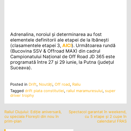
Adrenalina, noroiul și determinarea au fost
elementele definitorii ale etapei de la Ibănești
(clasamentele etapei 3,
AICI
). Următoarea rundă
(Bucovina SSV & Offroad MAX) din cadrul
Campionatului Național de Off Road JD 365 este
programată între 27 și 29 iunie, la Putna (județul
Suceava).
Posted in
Drift
,
Noutăţi
,
Off road
,
Raliu
Tagged
drift piata constitutiei
,
raliul maramuresului
,
super
driver trophy
Raliul Clujului: Ediție aniversară,
Spectacol garantat în weekend,
Navigare
cu speciala Florești din nou în
cu 5 etape și 2 cupe în
în
prim-plan
calendarul FRAS
articole