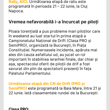
Rally
,
AICI
. Următoarea etapă de raliu este
programată în perioada 21 – 22 iunie, la Cluj
Napoca.
Vremea nefavorabilă i-a încurcat pe piloți
Ploaia torențială a pus probleme mari piloților care
în weekend au luat startul în prima etapă a
Campionatului Național de Drift (Clasa PRO și
SemiPRO), organizată la București, în Piața
Constituției. Numeroasele incidente, apărute mai
ales din cauza asfaltului ud, au jucat un rol
important în stabilirea ierarhiei finale, dar chiar și
așa, spectacolul oferit de piloții de drif a fost
savurat din plin de spectatorii prezenți în fața
Palatului Parlamentului.
Următoarea etapă din CN de Drift (PRO și
SemiPRO)
este programată la Baia Mare, între 21 și
22 iunie. Iată clasamentele rundei de la București:
Clasa PRO: