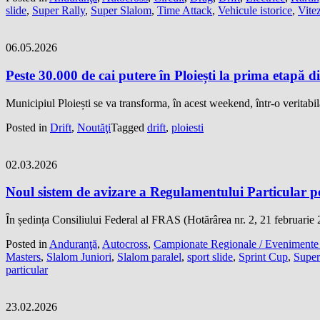
slide
,
Super Rally
,
Super Slalom
,
Time Attack
,
Vehicule istorice
,
Vitez
06.05.2026
Peste 30.000 de cai putere în Ploiești la prima etapă
Municipiul Ploiești se va transforma, în acest weekend, într-o veritab
Posted in
Drift
,
Noutăţi
Tagged
drift
,
ploiesti
02.03.2026
Noul sistem de avizare a Regulamentului Particular 
În ședința Consiliului Federal al FRAS (Hotărârea nr. 2, 21 februarie 
Posted in
Anduranţă
,
Autocross
,
Campionate Regionale / Evenimente 
Masters
,
Slalom Juniori
,
Slalom paralel
,
sport slide
,
Sprint Cup
,
Super
particular
23.02.2026