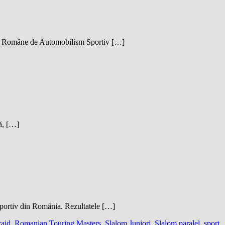
ției Române de Automobilism Sportiv […]
lă, […]
sportiv din România. Rezultatele […]
raid
,
Romanian Touring Masters
,
Slalom Juniori
,
Slalom paralel
,
sport