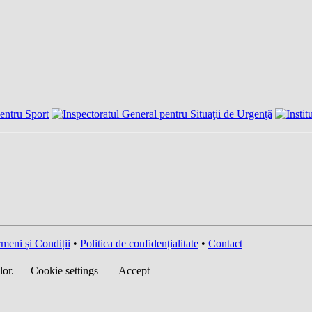
meni și Condiții
•
Politica de confidențialitate
•
Contact
lor.
Cookie settings
Accept