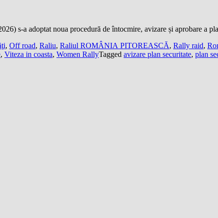
 2026) s-a adoptat noua procedură de întocmire, avizare și aprobare a p
ţi
,
Off road
,
Raliu
,
Raliul ROMÂNIA PITOREASCĂ
,
Rally raid
,
Rom
e
,
Viteza in coasta
,
Women Rally
Tagged
avizare plan securitate
,
plan se