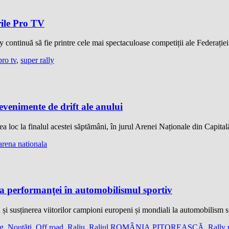
irile Pro TV
 continuă să fie printre cele mai spectaculoase competiții ale Federa
pro tv
,
super rally
venimente de drift ale anului
 loc la finalul acestei săptămâni, în jurul Arenei Naționale din Capita
 arena nationala
performanţei în automobilismul sportiv
și susținerea viitorilor campioni europeni și mondiali la automobilism 
ng
,
Noutăţi
,
Off road
,
Raliu
,
Raliul ROMÂNIA PITOREASCĂ
,
Rally 