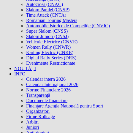
Autocross (CNAC)
Slalom Paralel (CNSP)
Time Attack (CNTA)
Romanian Touring Masters
Automobile Istorice de Competiţie (CNVIC)
Super Slalom (CNSS)
Slalom Juniori (CNSJ)
Vehicule Electrice (CNVE)
Women Rally (CNWR)
Karting Electric (CNKE)
Digital Rally Series (DRS)
Evenimente Restrictionate
NOUTĂȚI
INFO
Calendar intern 2026
Calendar Internațional 2026
Norme Financiare 2026
Transparenţă
Documente financiare
Finanțare Agenţia Naţională pentru Sport
Organizatori
Firme Rollcage
Arbitri
Juniori
Anti-doping