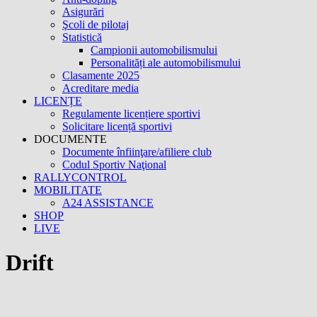
Asigurări
Şcoli de pilotaj
Statistică
Campionii automobilismului
Personalități ale automobilismului
Clasamente 2025
Acreditare media
LICENȚE
Regulamente licențiere sportivi
Solicitare licență sportivi
DOCUMENTE
Documente înfiinţare/afiliere club
Codul Sportiv Naţional
RALLYCONTROL
MOBILITATE
A24 ASSISTANCE
SHOP
LIVE
Drift