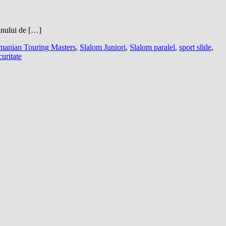
lanului de […]
anian Touring Masters
,
Slalom Juniori
,
Slalom paralel
,
sport slide
,
curitate