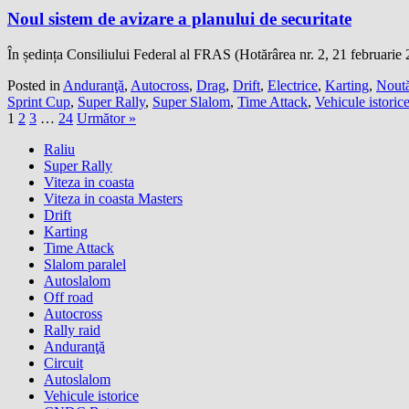
Noul sistem de avizare a planului de securitate
În ședința Consiliului Federal al FRAS (Hotărârea nr. 2, 21 februarie
Posted in
Anduranţă
,
Autocross
,
Drag
,
Drift
,
Electrice
,
Karting
,
Noută
Sprint Cup
,
Super Rally
,
Super Slalom
,
Time Attack
,
Vehicule istoric
1
2
3
…
24
Următor »
Raliu
Super Rally
Viteza in coasta
Viteza in coasta Masters
Drift
Karting
Time Attack
Slalom paralel
Autoslalom
Off road
Autocross
Rally raid
Anduranţă
Circuit
Autoslalom
Vehicule istorice