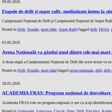
09.06.2026
Etapele de drift și super rally, mediatizate intens la șt
Campionatul Național de Drift și Campionatul Național de Super Rally
Posted in
Drift
,
Noutăţi
,
sport slide
,
Super Rally
Tagged
drift
,
FRAS
,
03.06.2026
Arena Națională va găzdui unul dintre cele mai mari e
A doua etapă a Campionatului Național de Drift din acest sezon va avea
Posted in
Drift
,
Noutăţi
,
sport slide
Tagged
arena nationala
,
drift
,
drift
28.05.2026
ACADEMIA FRAS: Program naţional de dezvoltare a 
Academia FRAS este un program naţional ce are ca scop identificarea 
Posted in
Anduranţă
,
Autocross
,
Circuit
,
Drag
,
Drift
,
Electrice
,
Karti