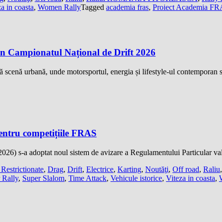
a in coasta
,
Women Rally
Tagged
academia fras
,
Proiect Academia F
 din Campionatul Național de Drift 2026
ilă scenă urbană, unde motorsportul, energia și lifestyle-ul contempora
pentru competițiile FRAS
2026) s-a adoptat noul sistem de avizare a Regulamentului Particular val
Restrictionate
,
Drag
,
Drift
,
Electrice
,
Karting
,
Noutăţi
,
Off road
,
Raliu
 Rally
,
Super Slalom
,
Time Attack
,
Vehicule istorice
,
Viteza in coasta
,