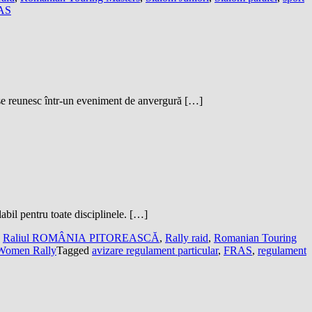
RAS
n se reunesc într-un eveniment de anvergură […]
abil pentru toate disciplinele. […]
,
Raliul ROMÂNIA PITOREASCĂ
,
Rally raid
,
Romanian Touring
Women Rally
Tagged
avizare regulament particular
,
FRAS
,
regulament