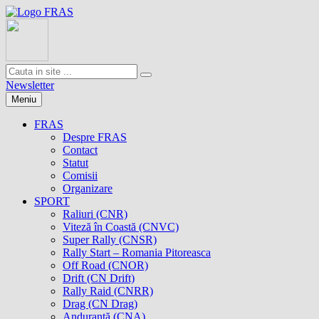
Newsletter
Meniu
FRAS
Despre FRAS
Contact
Statut
Comisii
Organizare
SPORT
Raliuri (CNR)
Viteză în Coastă (CNVC)
Super Rally (CNSR)
Rally Start – Romania Pitoreasca
Off Road (CNOR)
Drift (CN Drift)
Rally Raid (CNRR)
Drag (CN Drag)
Anduranţă (CNA)