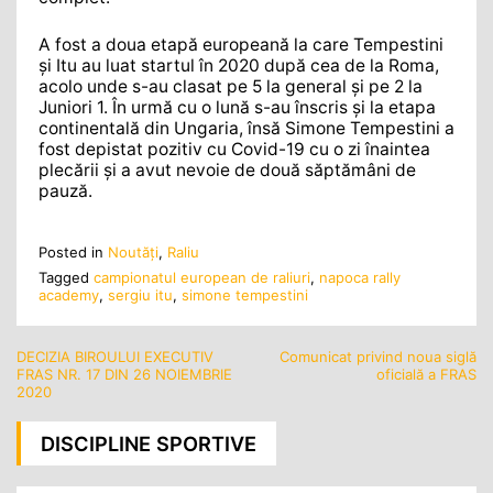
A fost a doua etapă europeană la care Tempestini
și Itu au luat startul în 2020 după cea de la Roma,
acolo unde s-au clasat pe 5 la general și pe 2 la
Juniori 1. În urmă cu o lună s-au înscris și la etapa
continentală din Ungaria, însă Simone Tempestini a
fost depistat pozitiv cu Covid-19 cu o zi înaintea
plecării și a avut nevoie de două săptămâni de
pauză.
Posted in
Noutăţi
,
Raliu
Tagged
campionatul european de raliuri
,
napoca rally
academy
,
sergiu itu
,
simone tempestini
DECIZIA BIROULUI EXECUTIV
Comunicat privind noua siglă
Navigare
FRAS NR. 17 DIN 26 NOIEMBRIE
oficială a FRAS
în
2020
articole
DISCIPLINE SPORTIVE