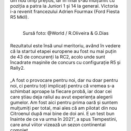
din nou timp prețios, iar în final s-au mulțumit cu
poziția a patra la Juniori 1 și 14 la general. Victoria
i-a revenit francezului Adrien Fourmax (Ford Fiesta
R5 MkII).
Sursă foto: @World / R.Oliveira & G.Dias
Rezultatul este însă unul meritoriu, având în vedere
că la startul etapei europene au fost nu mai puțin
de 43 de concurenți la RC2, acolo unde sunt
încadrate mașinile de concurs cu configurație R5 și
Rally2.
„A fost o provocare pentru noi, dar nu doar pentru
noi, ci pentru toți implicați pentru că vremea s-a
schimbat aproape la fiecare probă, iar doar cei
care știau deja raliul au avut experiența alegerii
gumelor. Am fost aici pentru prima oară și suntem
mulțumiți per total, mai ales că am pilotat din nou
Citroenul după mai bine de doi ani. E un test bun
înainte de ce va urma în 2021”, a spus Tempestini,
care anul viitor vizează un sezon continental
complet.