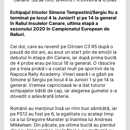
Echipajul tricolor Simone Tempestini/Sergiu Itu a
terminat pe locul 4 la Juniori1 și pe 14 la general
în Raliul Insulelor Canare, ultima etapă a
sezonului 2020 în Campionatul European de
Raliuri.
Cei doi, care au revenit pe Citroen C3 R5 după o
pauză de doi ani, au avut un start plin de emoții la
debutul în etapa din Canare, iar după prima buclă
de 4 probe erau pe locul 18 la general. O răsucire
pe a treia probă i-a costat mult pe sportivii de la
Napoca Rally Academy. Vineri seară i-a găsit pe
Simone și Sergiu pe locul 4 la Juniori 1 și pe 14 la
general. Vremea capricioasă le-a dat tuturor
echipajelor bătăi de cap, iar alegerea gumelor s-a
dovedit o adevărată loterie.
Românii au menținut însă un ritm bun sâmbătă, iar
pe PS12 au fost pe 6, la egalitate cu același timp
ca a lui Gregoire Munster și înaintea lui Andreas
Mikkelsen. Din păcate, pe ultima buclă au pierdut