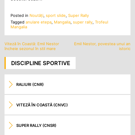
Posted in
Noutăţi
,
sport slide
,
Super Rally
Tagged
anulare etepa
,
Mangalia
,
super rally
,
Trofeul
Mangalia
Viteză în Coastă: Emil Nestor
Emil Nestor, povestea unui an
Navigare
încheie sezonul în stil mare
istoric
în
articole
DISCIPLINE SPORTIVE
RALIURI (CNR)
VITEZĂ ÎN COASTĂ (CNVC)
SUPER RALLY (CNSR)