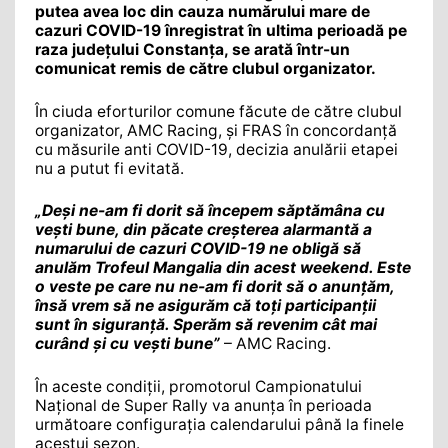
putea avea loc din cauza numărului mare de
cazuri COVID-19 înregistrat în ultima perioadă pe
raza județului Constanța, se arată într-un
comunicat remis de către clubul organizator.
În ciuda eforturilor comune făcute de către clubul
organizator, AMC Racing, şi FRAS în concordanță
cu măsurile anti COVID-19, decizia anulării etapei
nu a putut fi evitată.
„Deși ne-am fi dorit să începem săptămâna cu
vești bune, din păcate creșterea alarmantă a
numarului de cazuri COVID-19 ne obligă să
anulăm Trofeul Mangalia din acest weekend. Este
o veste pe care nu ne-am fi dorit să o anunțăm,
însă vrem să ne asigurăm că toți participanții
sunt în siguranță. Sperăm să revenim cât mai
curând și cu vești bune”
– AMC Racing.
În aceste condiţii, promotorul Campionatului
Național de Super Rally va anunța în perioada
următoare configurația calendarului până la finele
acestui sezon.