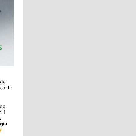
 de
tea de
ada
iii
e,
giu
y
.