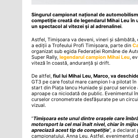
Singurul campionat național de automobilism s
competiție creată de legendarul Mihai Leu în u
un spectacol al vitezei și al adrenalinei
.
Astfel, Timișoara va deveni, vineri și sâmbătă,
a ediții a Trofeului Profi Timișoara, parte din
Ca
organizat sub egida Federației Române de Aut
Super Rally,
legendarul campion Mihai Leu
, e
viteză în coastă, anduranță și drift.
De altfel,
fiul lui Mihai Leu, Marco, va deschi
GT3 pe care fostul mare campion l-a pilotat în ul
start din Piața Iancu Huniade și parcul servi
aproape ca niciodată de public. Evenimentul î
curselor cronometrate desfășurate pe un circuit
vizual.
”
Timișoara este unul dintre orașele care îmbr
motorsport la cel mai înalt nivel, chiar în mij
apreciază acest tip de competiție
”, a declara
campionatului, Anna Leu. Astfel, evenimentul de