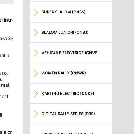
SUPER SLALOM (CNSS)
i într-
SLALOM JUNIORI (CNSJ)
e-a 3-
VEHICULE ELECTRICE (CNVE)
aliu,
WOMEN RALLY (CNWR)
i R8
cu
l mai
KARTING ELECTRIC (CNKE)
acol
DIGITAL RALLY SERIES (DRS)
ă
ajelor