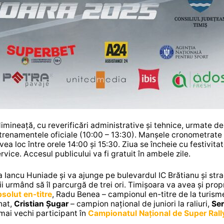
ineață, cu reverificări administrative și tehnice, urmate de
trenamentele oficiale (10:00 – 13:30). Manșele cronometrate
avea loc între orele 14:00 și 15:30. Ziua se încheie cu festivita
vice. Accesul publicului va fi gratuit în ambele zile.
ța Iancu Huniade și va ajunge pe bulevardul IC Brătianu și str
 urmând să îl parcurgă de trei ori. Timișoara va avea și propr
solut en-titre
, Radu Benea – campionul en-titre de la turism
nat,
Cristian Șugar
– campion național de juniori la raliuri,
Ser
 mai vechi participant în
Campionatul Național de Super Rall