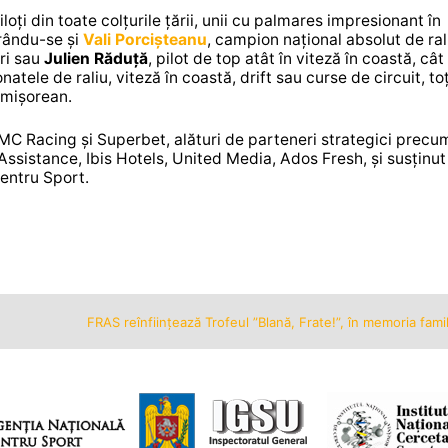
oți din toate colțurile țării, unii cu palmares impresionant în
ărându-se și
Vali Porcișteanu
, campion național absolut de rali
ri sau
Julien Răduță
, pilot de top atât în viteză în coastă, cât 
tele de raliu, viteză în coastă, drift sau curse de circuit, toț
imișorean.
AMC Racing și Superbet, alături de parteneri strategici precu
ssistance, Ibis Hotels, United Media, Ados Fresh, și susținut
pentru Sport.
FRAS reînființează Trofeul ”Blană, Frate!”, în memoria fam