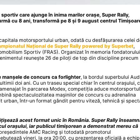
portiv care ajunge în inima marilor orașe, Super Rally,
rmă cu 8 ani, transformă pe 8 și 9 august centrul Timișoare
 capitala motorsportului urban, odată cu desfășurarea celei d
mpionatul Național de Super Rally powered by Superbet
,
omobilism Sportiv (FRAS). Organizat în memoria fondatorului
venimentul reunește 26 de piloți de top din discipline precum r
de manșele de concurs ca forlighter
, la bordul superbului Aud
timii doi ani. Cu un traseu special chiar în centrul orașului, 
ce amenajat în parcarea Modex, competiția aduce motorsportu
mbină spectaculozitatea mașinilor de concurs cu adrenalina
 urban, într-un format gândit pentru viteză, tehnică și spect
ățișează acest format unic în România. Super Rally înseamn
locul orașului, iar publicul timișorean a demonstrat mereu că
t președintele AMC Racing și totodată promotorul
butează vineri, la ora 20:00, cu prezentarea oficială a echip