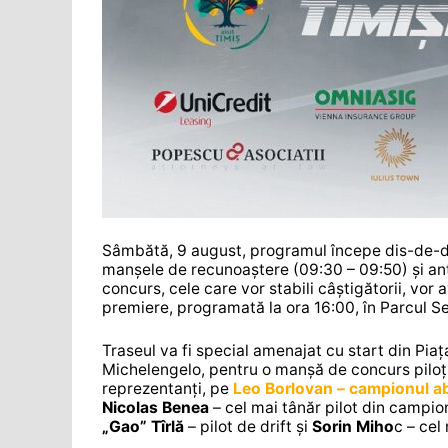
Sâmbătă, 9 august, programul începe dis-de-dim
manșele de recunoaștere (09:30 – 09:50) și an
concurs, cele care vor stabili câștigătorii, vor 
premiere, programată la ora 16:00, în Parcul Ser
Traseul va fi special amenajat cu start din Pia
Michelengelo, pentru o manșă de concurs piloții
reprezentanți, pe
Leo Borlovan – campionul ab
Nicolas Benea
– cel mai tânăr pilot din campio
„Gao” Tîrlă
– pilot de drift și
Sorin Miho
c – cel