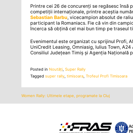
Printre cei 26 de concurenți se regăsesc însă pil
competiții internaționale, printre aceștia num
Sebastian Barbu
, vicecampion absolut de raliu
participant la Romaniacs. Fie că vin din campiona
încerca să obțină cel mai bun timp pe traseul t
Evenimentul este organizat cu sprijinul Profi, 
UniCredit Leasing, Omniasig, Iulius Town, A24 A
Consiliul Județean Timiș și Agenția Națională 
Posted in
Noutăţi
,
Super Rally
Tagged
super rally
,
timisoara
,
Trofeul Profi Timisoara
Women Rally: Ultimele etape, programate la Cluj
Navigare
în
articole