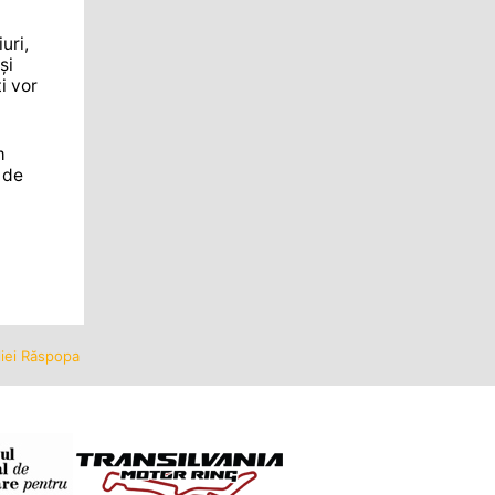
uri,
și
i vor
m
 de
iliei Răspopa