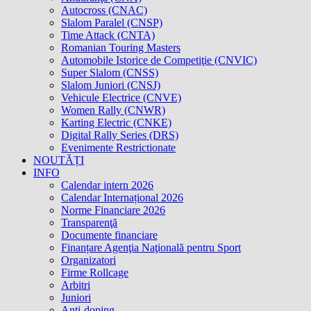
Autocross (CNAC)
Slalom Paralel (CNSP)
Time Attack (CNTA)
Romanian Touring Masters
Automobile Istorice de Competiţie (CNVIC)
Super Slalom (CNSS)
Slalom Juniori (CNSJ)
Vehicule Electrice (CNVE)
Women Rally (CNWR)
Karting Electric (CNKE)
Digital Rally Series (DRS)
Evenimente Restrictionate
NOUTĂȚI
INFO
Calendar intern 2026
Calendar Internațional 2026
Norme Financiare 2026
Transparenţă
Documente financiare
Finanțare Agenţia Naţională pentru Sport
Organizatori
Firme Rollcage
Arbitri
Juniori
Anti-doping