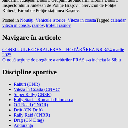
Jandarmi Județean Brașov, Grupării de Jandarmi Mobilă Brașov,
Inspectoratului Județean de Poliție Brașov – Serviciul de Poliție
Rutieră, Biroul de Poliție stațiunea Râșnov.
Posted in
Noutăţi
,
Vehicule istorice
,
Viteza in coasta
Tagged
calendar
viteza in coasta
,
rasnov
,
trofeul rasnov
Navigare în articole
CONSILIUL FEDERAL FRAS – HOTĂRÂREA NR 3/24 martie
2025
O nouă acțiune de pregătire a arbitrilor FRAS s-a încheiat la Sibiu
Discipline sportive
Raliuri (CNR)
Viteză în Coastă (CNVC)
Super Rally (CNSR)
Rally Start – Romania Pitoreasca
Off Road (CNOR)
Drift (CN Drift)
Rally Raid (CNRR)
Drag (CN Drag)
Anduranţă