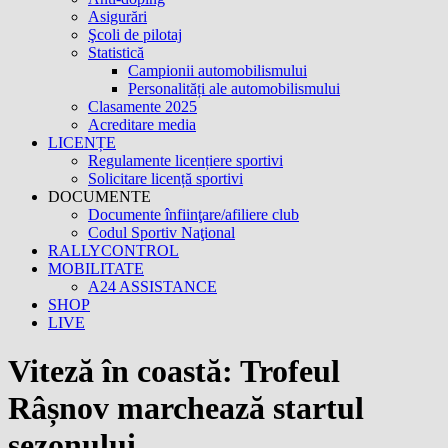
Asigurări
Şcoli de pilotaj
Statistică
Campionii automobilismului
Personalități ale automobilismului
Clasamente 2025
Acreditare media
LICENȚE
Regulamente licențiere sportivi
Solicitare licență sportivi
DOCUMENTE
Documente înfiinţare/afiliere club
Codul Sportiv Naţional
RALLYCONTROL
MOBILITATE
A24 ASSISTANCE
SHOP
LIVE
Viteză în coastă: Trofeul
Râșnov marchează startul
sezonului