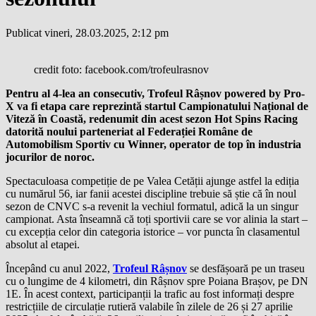
Publicat vineri, 28.03.2025, 2:12 pm
credit foto: facebook.com/trofeulrasnov
Pentru al 4-lea an consecutiv, Trofeul Râșnov powered by Pro-
X va fi etapa care reprezintă startul Campionatului Național de
Viteză în Coastă, redenumit din acest sezon Hot Spins Racing
datorită noului parteneriat al Federației Române de
Automobilism Sportiv cu Winner, operator de top în industria
jocurilor de noroc.
Spectaculoasa competiție de pe Valea Cetății ajunge astfel la ediția
cu numărul 56, iar fanii acestei discipline trebuie să știe că în noul
sezon de CNVC s-a revenit la vechiul formatul, adică la un singur
campionat. Asta înseamnă că toți sportivii care se vor alinia la start –
cu excepția celor din categoria istorice – vor puncta în clasamentul
absolut al etapei.
Începând cu anul 2022,
Trofeul Râșnov
se desfășoară pe un traseu
cu o lungime de 4 kilometri, din Râșnov spre Poiana Brașov, pe DN
1E. În acest context, participanții la trafic au fost informați despre
restricțiile de circulație rutieră valabile în zilele de 26 și 27 aprilie