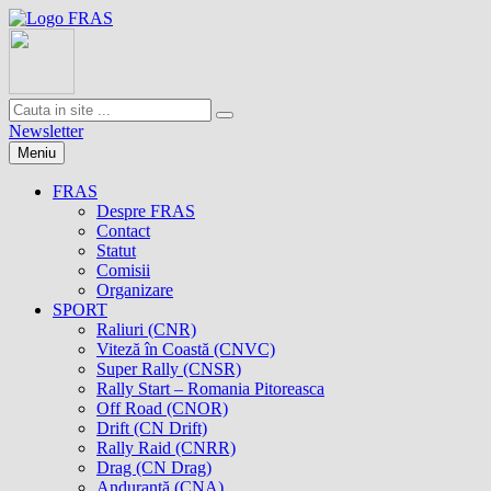
Newsletter
Meniu
FRAS
Despre FRAS
Contact
Statut
Comisii
Organizare
SPORT
Raliuri (CNR)
Viteză în Coastă (CNVC)
Super Rally (CNSR)
Rally Start – Romania Pitoreasca
Off Road (CNOR)
Drift (CN Drift)
Rally Raid (CNRR)
Drag (CN Drag)
Anduranţă (CNA)