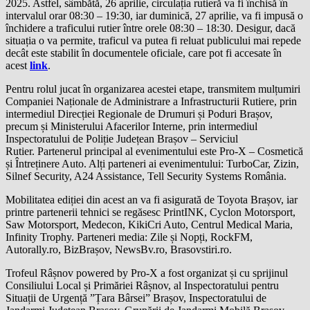
2025. Astfel, sâmbătă, 26 aprilie, circulația rutieră va fi închisă în
intervalul orar 08:30 – 19:30, iar duminică, 27 aprilie, va fi impusă o
închidere a traficului rutier între orele 08:30 – 18:30. Desigur, dacă
situația o va permite, traficul va putea fi reluat publicului mai repede
decât este stabilit în documentele oficiale, care pot fi accesate în
acest
link
.
Pentru rolul jucat în organizarea acestei etape, transmitem mulțumiri
Companiei Naționale de Administrare a Infrastructurii Rutiere, prin
intermediul Direcției Regionale de Drumuri și Poduri Brașov,
precum și Ministerului Afacerilor Interne, prin intermediul
Inspectoratului de Poliție Județean Brașov – Serviciul
Rutier. Partenerul principal al evenimentului este Pro-X – Cosmetică
și Întreținere Auto. Alți parteneri ai evenimentului: TurboCar, Zizin,
Silnef Security, A24 Assistance, Tell Security Systems România.
Mobilitatea ediției din acest an va fi asigurată de Toyota Brașov, iar
printre partenerii tehnici se regăsesc PrintINK, Cyclon Motorsport,
Saw Motorsport, Medecon, KikiCri Auto, Centrul Medical Maria,
Infinity Trophy. Parteneri media: Zile și Nopți, RockFM,
Autorally.ro, BizBrașov, NewsBv.ro, Brasovstiri.ro.
Trofeul Râșnov powered by Pro-X a fost organizat și cu sprijinul
Consiliului Local și Primăriei Râșnov, al Inspectoratului pentru
Situații de Urgență ”Țara Bârsei” Brașov, Inspectoratului de