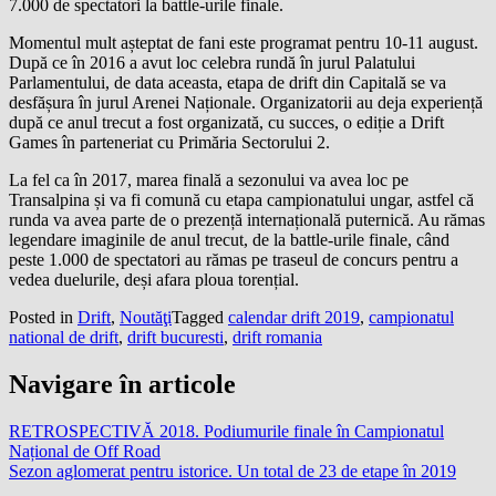
7.000 de spectatori la battle-urile finale.
Momentul mult așteptat de fani este programat pentru 10-11 august.
După ce în 2016 a avut loc celebra rundă în jurul Palatului
Parlamentului, de data aceasta, etapa de drift din Capitală se va
desfășura în jurul Arenei Naționale. Organizatorii au deja experiență
după ce anul trecut a fost organizată, cu succes, o ediție a Drift
Games în parteneriat cu Primăria Sectorului 2.
La fel ca în 2017, marea finală a sezonului va avea loc pe
Transalpina și va fi comună cu etapa campionatului ungar, astfel că
runda va avea parte de o prezență internațională puternică. Au rămas
legendare imaginile de anul trecut, de la battle-urile finale, când
peste 1.000 de spectatori au rămas pe traseul de concurs pentru a
vedea duelurile, deși afara ploua torențial.
Posted in
Drift
,
Noutăţi
Tagged
calendar drift 2019
,
campionatul
national de drift
,
drift bucuresti
,
drift romania
Navigare în articole
RETROSPECTIVĂ 2018. Podiumurile finale în Campionatul
Național de Off Road
Sezon aglomerat pentru istorice. Un total de 23 de etape în 2019