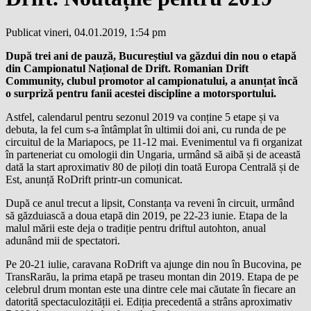
Publicat vineri, 04.01.2019, 1:54 pm
După trei ani de pauză, Bucureștiul va găzdui din nou o etapă
din Campionatul Național de Drift. Romanian Drift
Community, clubul promotor al campionatului, a anunțat încă
o surpriză pentru fanii acestei discipline a motorsportului.
Astfel, calendarul pentru sezonul 2019 va conține 5 etape și va
debuta, la fel cum s-a întâmplat în ultimii doi ani, cu runda de pe
circuitul de la Mariapocs, pe 11-12 mai. Evenimentul va fi organizat
în parteneriat cu omologii din Ungaria, urmând să aibă și de această
dată la start aproximativ 80 de piloți din toată Europa Centrală și de
Est, anunță RoDrift printr-un comunicat.
După ce anul trecut a lipsit, Constanța va reveni în circuit, urmând
să găzduiască a doua etapă din 2019, pe 22-23 iunie. Etapa de la
malul mării este deja o tradiție pentru driftul autohton, anual
adunând mii de spectatori.
Pe 20-21 iulie, caravana RoDrift va ajunge din nou în Bucovina, pe
TransRarău, la prima etapă pe traseu montan din 2019. Etapa de pe
celebrul drum montan este una dintre cele mai căutate în fiecare an
datorită spectaculozității ei. Ediția precedentă a strâns aproximativ