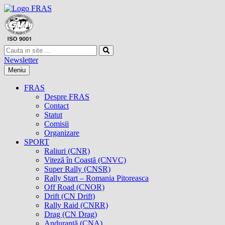
Newsletter
Meniu
FRAS
Despre FRAS
Contact
Statut
Comisii
Organizare
SPORT
Raliuri (CNR)
Viteză în Coastă (CNVC)
Super Rally (CNSR)
Rally Start – Romania Pitoreasca
Off Road (CNOR)
Drift (CN Drift)
Rally Raid (CNRR)
Drag (CN Drag)
Anduranţă (CNA)