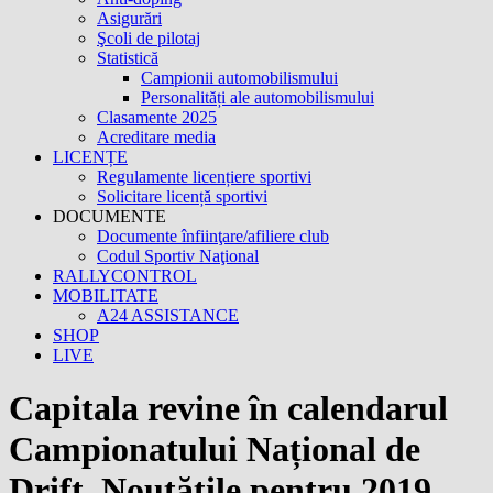
Asigurări
Şcoli de pilotaj
Statistică
Campionii automobilismului
Personalități ale automobilismului
Clasamente 2025
Acreditare media
LICENȚE
Regulamente licențiere sportivi
Solicitare licență sportivi
DOCUMENTE
Documente înfiinţare/afiliere club
Codul Sportiv Naţional
RALLYCONTROL
MOBILITATE
A24 ASSISTANCE
SHOP
LIVE
Capitala revine în calendarul
Campionatului Național de
Drift. Noutățile pentru 2019