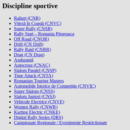
Discipline sportive
Raliuri (CNR)
Viteză în Coastă (CNVC)
Super Rally (CNSR)
Rally Start – Romania Pitoreasca
Off Road (CNOR)
Drift (CN Drift)
Rally Raid (CNRR)
Drag (CN Drag)
Anduranţă
Autocross (CNAC)
Slalom Paralel (CNSP)
Time Attack (CNTA)
Romanian Touring Masters
Automobile Istorice de Competiţie (CNVIC)
Super Slalom (CNSS)
Slalom Juniori (CNSJ)
Vehicule Electrice (CNVE)
Women Rally (CNWR)
Karting Electric (CNKE)
Digital Rally Series (DRS)
Campionate Regionale / Evenimente Restrictionate