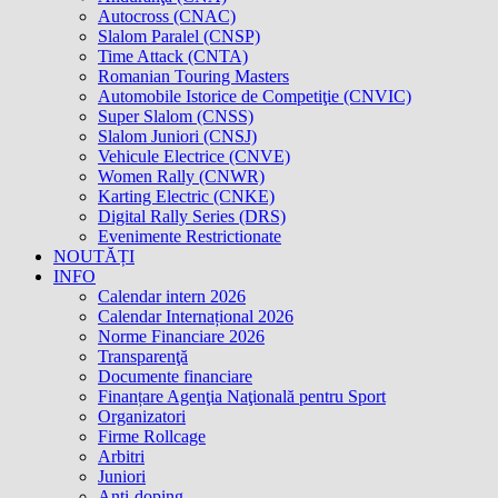
Autocross (CNAC)
Slalom Paralel (CNSP)
Time Attack (CNTA)
Romanian Touring Masters
Automobile Istorice de Competiţie (CNVIC)
Super Slalom (CNSS)
Slalom Juniori (CNSJ)
Vehicule Electrice (CNVE)
Women Rally (CNWR)
Karting Electric (CNKE)
Digital Rally Series (DRS)
Evenimente Restrictionate
NOUTĂȚI
INFO
Calendar intern 2026
Calendar Internațional 2026
Norme Financiare 2026
Transparenţă
Documente financiare
Finanțare Agenţia Naţională pentru Sport
Organizatori
Firme Rollcage
Arbitri
Juniori
Anti-doping