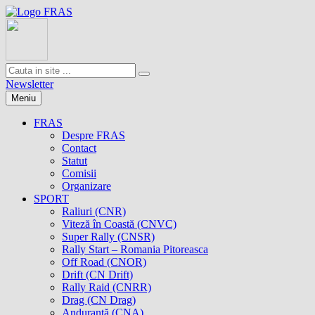
Newsletter
Meniu
FRAS
Despre FRAS
Contact
Statut
Comisii
Organizare
SPORT
Raliuri (CNR)
Viteză în Coastă (CNVC)
Super Rally (CNSR)
Rally Start – Romania Pitoreasca
Off Road (CNOR)
Drift (CN Drift)
Rally Raid (CNRR)
Drag (CN Drag)
Anduranţă (CNA)