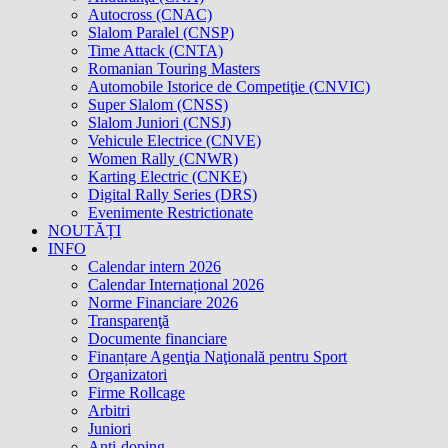
Autocross (CNAC)
Slalom Paralel (CNSP)
Time Attack (CNTA)
Romanian Touring Masters
Automobile Istorice de Competiţie (CNVIC)
Super Slalom (CNSS)
Slalom Juniori (CNSJ)
Vehicule Electrice (CNVE)
Women Rally (CNWR)
Karting Electric (CNKE)
Digital Rally Series (DRS)
Evenimente Restrictionate
NOUTĂȚI
INFO
Calendar intern 2026
Calendar Internațional 2026
Norme Financiare 2026
Transparenţă
Documente financiare
Finanțare Agenţia Naţională pentru Sport
Organizatori
Firme Rollcage
Arbitri
Juniori
Anti-doping