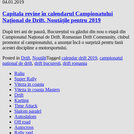
04.01.2019
Capitala revine în calendarul Campionatului
Național de Drift. Noutățile pentru 2019
După trei ani de pauză, Bucureștiul va găzdui din nou o etapă din
Campionatul Național de Drift. Romanian Drift Community, clubul
promotor al campionatului, a anunțat încă o surpriză pentru fanii
acestei discipline a motorsportului.
Posted in
Drift
,
Noutăţi
Tagged
calendar drift 2019
,
campionatul
national de drift
,
drift bucuresti
,
drift romania
Raliu
Super Rally
Viteza in coasta
Viteza in coasta Masters
Drift
Karting
Time Attack
Slalom paralel
Autoslalom
Off road
Autocross
Rally raid