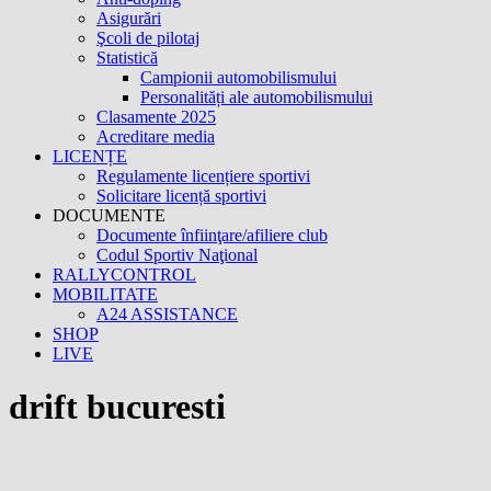
Asigurări
Şcoli de pilotaj
Statistică
Campionii automobilismului
Personalități ale automobilismului
Clasamente 2025
Acreditare media
LICENȚE
Regulamente licențiere sportivi
Solicitare licență sportivi
DOCUMENTE
Documente înfiinţare/afiliere club
Codul Sportiv Naţional
RALLYCONTROL
MOBILITATE
A24 ASSISTANCE
SHOP
LIVE
drift bucuresti