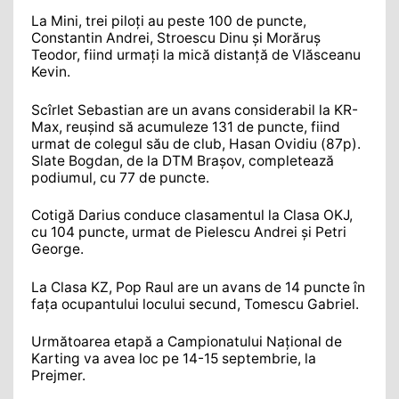
La Mini, trei piloţi au peste 100 de puncte,
Constantin Andrei, Stroescu Dinu şi Morăruş
Teodor, fiind urmaţi la mică distanţă de Vlăsceanu
Kevin.
Scîrlet Sebastian are un avans considerabil la KR-
Max, reuşind să acumuleze 131 de puncte, fiind
urmat de colegul său de club, Hasan Ovidiu (87p).
Slate Bogdan, de la DTM Braşov, completează
podiumul, cu 77 de puncte.
Cotigă Darius conduce clasamentul la Clasa OKJ,
cu 104 puncte, urmat de Pielescu Andrei şi Petri
George.
La Clasa KZ, Pop Raul are un avans de 14 puncte în
faţa ocupantului locului secund, Tomescu Gabriel.
Următoarea etapă a Campionatului Naţional de
Karting va avea loc pe 14-15 septembrie, la
Prejmer.