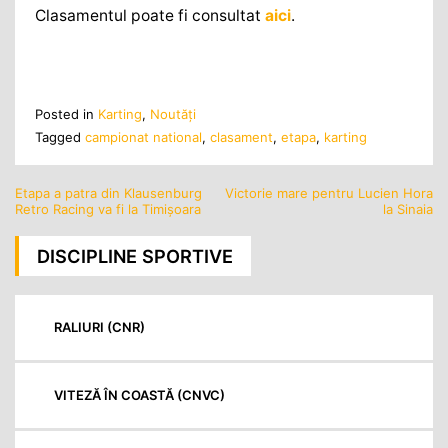
Clasamentul poate fi consultat
aici
.
Posted in
Karting
,
Noutăţi
Tagged
campionat national
,
clasament
,
etapa
,
karting
Etapa a patra din Klausenburg
Victorie mare pentru Lucien Hora
Navigare
Retro Racing va fi la Timișoara
la Sinaia
în
articole
DISCIPLINE SPORTIVE
RALIURI (CNR)
VITEZĂ ÎN COASTĂ (CNVC)