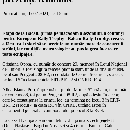
Publicat luni, 05.07.2021, 12:16 pm
Etapa de la Bacău, prima pe macadam a sezonului, a contat și
pentru European Rally Trophy –Balcan Rally Trophy, ceea ce
a făcut ca la start să se prezinte un număr mare de concurenți
străini, iar condițiile meteorologice au pus la grea încercare
toate echipajele.
Cristiana Oprea, cu număr de concurs 29, membră în Lotul Național
de Juniori, a fost singura femeie pilot la start, unde la finalul cursei,
pe al său Peugeot 208 R2, secondată de Cornel Șocariciu, s-a clasat
pe locul 5 în clasamentele ERT-BRT 2 și CNRB RC4.
Alina Bianca Pop, împreună cu pilotul Marius Sîncrăianu, cu număr
de concurs 86, tot pe un Peugeot 208 R2, după o ieșire în decor,
care i-a costat șansa la primul loc, au terminat pe locul 3 în ERT-
BRT 2 și locul 4 la clasa RC4 în CNRB, urcând astfel în
clasamentul general al campionatului pe locul 3 la RC4.
La clasa 11, după abandonul tehnic din prima zi, echipajele 81
(Delia Năstase – Bogdan Năstase) și 46 (Crina Bucur – Călin