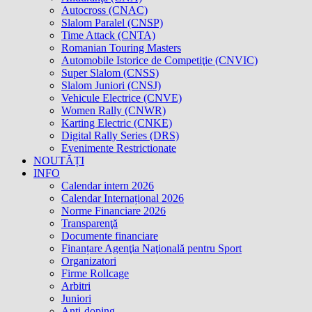
Autocross (CNAC)
Slalom Paralel (CNSP)
Time Attack (CNTA)
Romanian Touring Masters
Automobile Istorice de Competiţie (CNVIC)
Super Slalom (CNSS)
Slalom Juniori (CNSJ)
Vehicule Electrice (CNVE)
Women Rally (CNWR)
Karting Electric (CNKE)
Digital Rally Series (DRS)
Evenimente Restrictionate
NOUTĂȚI
INFO
Calendar intern 2026
Calendar Internațional 2026
Norme Financiare 2026
Transparenţă
Documente financiare
Finanțare Agenţia Naţională pentru Sport
Organizatori
Firme Rollcage
Arbitri
Juniori
Anti-doping