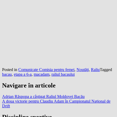
Posted in
Comunicate Comisia pentru femei
,
Noutăţi
,
Raliu
Tagged
bacau
,
etapa a 6-a
,
macadam
,
raliul bacaului
Navigare în articole
Adrian Răspopa a câștigat Raliul Moldovei Bacău
A doua victorie pentru Claudiu Adam în Campionatul Național de
Drift
Discipline sportive