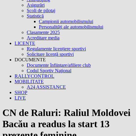
Asigurări
Şcoli de pilotaj
Statistică
Campionii automobilismului
Personalități ale automobilismului
Clasamente 2025
Acreditare media
LICENȚE
Regulamente licențiere sportivi
Solicitare licență sportivi
DOCUMENTE
Documente înfiinţare/afiliere club
Codul Sportiv Naţional
RALLYCONTROL
MOBILITATE
A24 ASSISTANCE
SHOP
LIVE
CN de Raluri: Raliul Moldovei
Bacău a readus la start 13
prezențe feminine