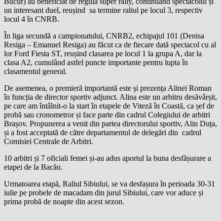
Bucur) au beneficiat de regula super rally, continuând spectacolul și
un interesant duel, reușind sa termine raliul pe locul 3, respectiv
locul 4 în CNRB.
În liga secundă a campionatului, CNRB2, echipajul 101 (Denisa
Resiga – Emanuel Resiga) au făcut ca de fiecare dată spectacol cu al
lor Ford Fiesta ST, reușind clasarea pe locul 1 la grupa A, dar la
clasa A2, cumulând astfel puncte importante pentru lupta în
clasamentul general.
De asemenea, o premieră importantă este și prezența Alinei Roman
în funcția de director sportiv adjunct. Alina este un arbitru desăvârșit,
pe care am întâlnit-o la start în etapele de Viteză în Coastă, ca șef de
probă sau cronometror și face parte din cadrul Colegiului de arbitri
Brașov. Propunerea a venit din partea directorului sportiv, Alin Duța,
și a fost acceptată de către departamentul de delegări din cadrul
Comisiei Centrale de Arbitri.
10 arbitri și 7 oficiali femei și-au adus aportul la buna desfășurare a
etapei de la Bacău.
Urmatoarea etapă, Raliul Sibiului, se va desfașura în perioada 30-31
iulie pe probele de macadam din jurul Sibiului, care vor aduce și
prima probă de noapte din acest sezon.