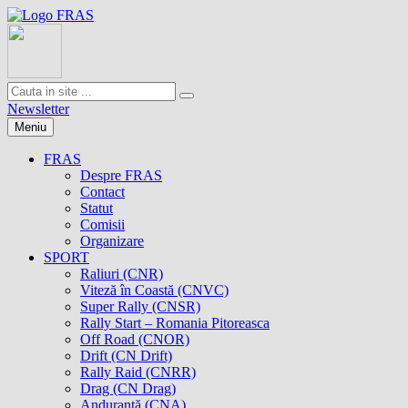
Newsletter
Meniu
FRAS
Despre FRAS
Contact
Statut
Comisii
Organizare
SPORT
Raliuri (CNR)
Viteză în Coastă (CNVC)
Super Rally (CNSR)
Rally Start – Romania Pitoreasca
Off Road (CNOR)
Drift (CN Drift)
Rally Raid (CNRR)
Drag (CN Drag)
Anduranţă (CNA)