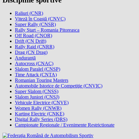
Raliuri (CNR)
Viteză în Coastă (CNVC)
Super Rally (CNSR)
Rally Start – Romania Pitoreasca
Off Road (CNOR)
Drift (CN Drift)
Rally Raid (CNRR)
Drag (CN Drag)
Anduranţă
Autocross (CNAC)
Slalom Paralel (CNSP)
Time Attack (CNTA)
Romanian Touring Masters
Automobile Istorice de Competiţie (CNVIC)
Super Slalom (CNSS)
Slalom Juniori (CNSJ)
Vehicule Electrice (CNVE)
Women Rally (CNWR)
Karting Electric (CNKE)
Digital Rally Series (DRS)
Campionate Regionale / Evenimente Restrictionate