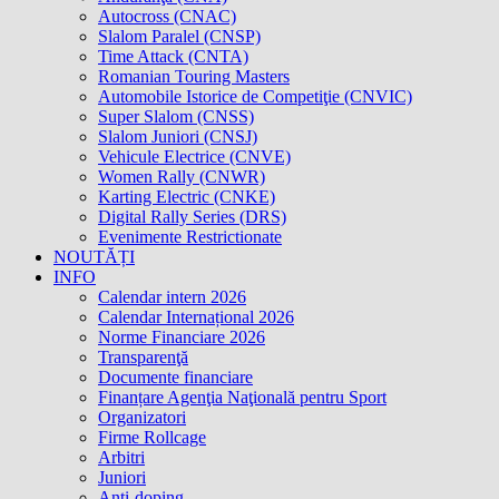
Autocross (CNAC)
Slalom Paralel (CNSP)
Time Attack (CNTA)
Romanian Touring Masters
Automobile Istorice de Competiţie (CNVIC)
Super Slalom (CNSS)
Slalom Juniori (CNSJ)
Vehicule Electrice (CNVE)
Women Rally (CNWR)
Karting Electric (CNKE)
Digital Rally Series (DRS)
Evenimente Restrictionate
NOUTĂȚI
INFO
Calendar intern 2026
Calendar Internațional 2026
Norme Financiare 2026
Transparenţă
Documente financiare
Finanțare Agenţia Naţională pentru Sport
Organizatori
Firme Rollcage
Arbitri
Juniori
Anti-doping