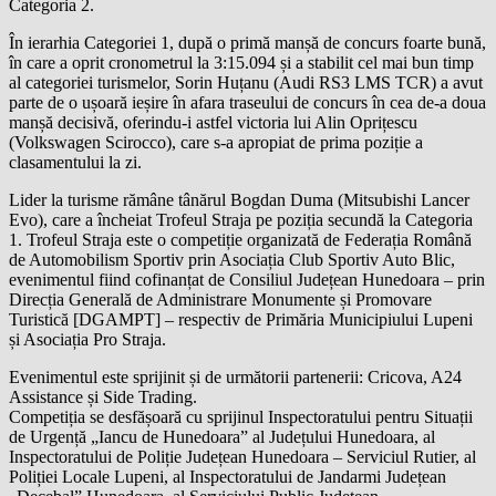
Categoria 2.
În ierarhia Categoriei 1, după o primă manșă de concurs foarte bună,
în care a oprit cronometrul la 3:15.094 și a stabilit cel mai bun timp
al categoriei turismelor, Sorin Huțanu (Audi RS3 LMS TCR) a avut
parte de o ușoară ieșire în afara traseului de concurs în cea de-a doua
manșă decisivă, oferindu-i astfel victoria lui Alin Oprițescu
(Volkswagen Scirocco), care s-a apropiat de prima poziție a
clasamentului la zi.
Lider la turisme rămâne tânărul Bogdan Duma (Mitsubishi Lancer
Evo), care a încheiat Trofeul Straja pe poziția secundă la Categoria
1. Trofeul Straja este o competiție organizată de Federația Română
de Automobilism Sportiv prin Asociația Club Sportiv Auto Blic,
evenimentul fiind cofinanțat de Consiliul Județean Hunedoara – prin
Direcția Generală de Administrare Monumente și Promovare
Turistică [DGAMPT] – respectiv de Primăria Municipiului Lupeni
și Asociația Pro Straja.
Evenimentul este sprijinit și de următorii partenerii: Cricova, A24
Assistance și Side Trading.
Competiția se desfășoară cu sprijinul Inspectoratului pentru Situații
de Urgență „Iancu de Hunedoara” al Județului Hunedoara, al
Inspectoratului de Poliție Județean Hunedoara – Serviciul Rutier, al
Poliției Locale Lupeni, al Inspectoratului de Jandarmi Județean