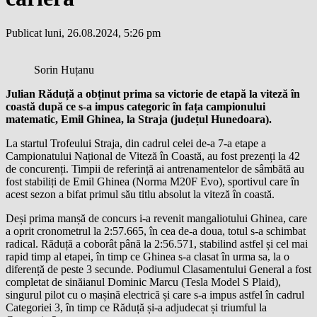
Publicat luni, 26.08.2024, 5:26 pm
Sorin Huțanu
Julian Răduță a obținut prima sa victorie de etapă la viteză în
coastă după ce s-a impus categoric în fața campionului
matematic, Emil Ghinea, la Straja (județul Hunedoara).
La startul Trofeului Straja, din cadrul celei de-a 7-a etape a
Campionatului Național de Viteză în Coastă, au fost prezenți la 42
de concurenți. Timpii de referință ai antrenamentelor de sâmbătă au
fost stabiliți de Emil Ghinea (Norma M20F Evo), sportivul care în
acest sezon a bifat primul său titlu absolut la viteză în coastă.
Deși prima manșă de concurs i-a revenit mangaliotului Ghinea, care
a oprit cronometrul la 2:57.665, în cea de-a doua, totul s-a schimbat
radical. Răduță a coborât până la 2:56.571, stabilind astfel și cel mai
rapid timp al etapei, în timp ce Ghinea s-a clasat în urma sa, la o
diferență de peste 3 secunde. Podiumul Clasamentului General a fost
completat de sinăianul Dominic Marcu (Tesla Model S Plaid),
singurul pilot cu o mașină electrică și care s-a impus astfel în cadrul
Categoriei 3, în timp ce Răduță și-a adjudecat și triumful la