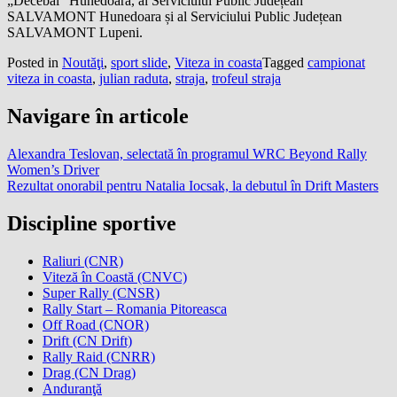
„Decebal” Hunedoara, al Serviciului Public Județean
SALVAMONT Hunedoara și al Serviciului Public Județean
SALVAMONT Lupeni.
Posted in
Noutăţi
,
sport slide
,
Viteza in coasta
Tagged
campionat
viteza in coasta
,
julian raduta
,
straja
,
trofeul straja
Navigare în articole
Alexandra Teslovan, selectată în programul WRC Beyond Rally
Women’s Driver
Rezultat onorabil pentru Natalia Iocsak, la debutul în Drift Masters
Discipline sportive
Raliuri (CNR)
Viteză în Coastă (CNVC)
Super Rally (CNSR)
Rally Start – Romania Pitoreasca
Off Road (CNOR)
Drift (CN Drift)
Rally Raid (CNRR)
Drag (CN Drag)
Anduranţă