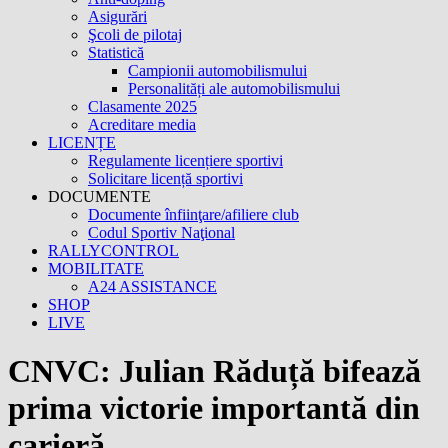
Asigurări
Şcoli de pilotaj
Statistică
Campionii automobilismului
Personalități ale automobilismului
Clasamente 2025
Acreditare media
LICENȚE
Regulamente licențiere sportivi
Solicitare licență sportivi
DOCUMENTE
Documente înfiinţare/afiliere club
Codul Sportiv Naţional
RALLYCONTROL
MOBILITATE
A24 ASSISTANCE
SHOP
LIVE
CNVC: Julian Răduță bifează
prima victorie importantă din
carieră