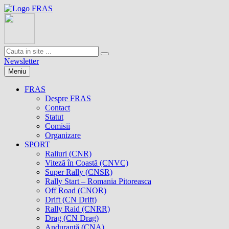
Newsletter
Meniu
FRAS
Despre FRAS
Contact
Statut
Comisii
Organizare
SPORT
Raliuri (CNR)
Viteză în Coastă (CNVC)
Super Rally (CNSR)
Rally Start – Romania Pitoreasca
Off Road (CNOR)
Drift (CN Drift)
Rally Raid (CNRR)
Drag (CN Drag)
Anduranţă (CNA)