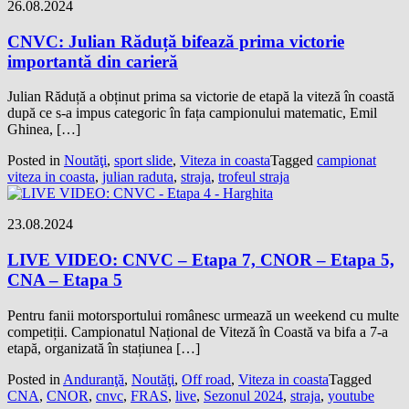
26.08.2024
CNVC: Julian Răduță bifează prima victorie
importantă din carieră
Julian Răduță a obținut prima sa victorie de etapă la viteză în coastă
după ce s-a impus categoric în fața campionului matematic, Emil
Ghinea, […]
Posted in
Noutăţi
,
sport slide
,
Viteza in coasta
Tagged
campionat
viteza in coasta
,
julian raduta
,
straja
,
trofeul straja
23.08.2024
LIVE VIDEO: CNVC – Etapa 7, CNOR – Etapa 5,
CNA – Etapa 5
Pentru fanii motorsportului românesc urmează un weekend cu multe
competiții. Campionatul Național de Viteză în Coastă va bifa a 7-a
etapă, organizată în stațiunea […]
Posted in
Anduranţă
,
Noutăţi
,
Off road
,
Viteza in coasta
Tagged
CNA
,
CNOR
,
cnvc
,
FRAS
,
live
,
Sezonul 2024
,
straja
,
youtube