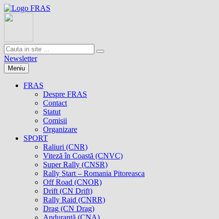
Newsletter
Meniu
FRAS
Despre FRAS
Contact
Statut
Comisii
Organizare
SPORT
Raliuri (CNR)
Viteză în Coastă (CNVC)
Super Rally (CNSR)
Rally Start – Romania Pitoreasca
Off Road (CNOR)
Drift (CN Drift)
Rally Raid (CNRR)
Drag (CN Drag)
Anduranţă (CNA)