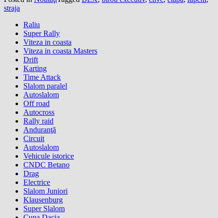
straja
Raliu
Super Rally
Viteza in coasta
Viteza in coasta Masters
Drift
Karting
Time Attack
Slalom paralel
Autoslalom
Off road
Autocross
Rally raid
Anduranţă
Circuit
Autoslalom
Vehicule istorice
CNDC Betano
Drag
Electrice
Slalom Juniori
Klausenburg
Super Slalom
Cupa Dacia