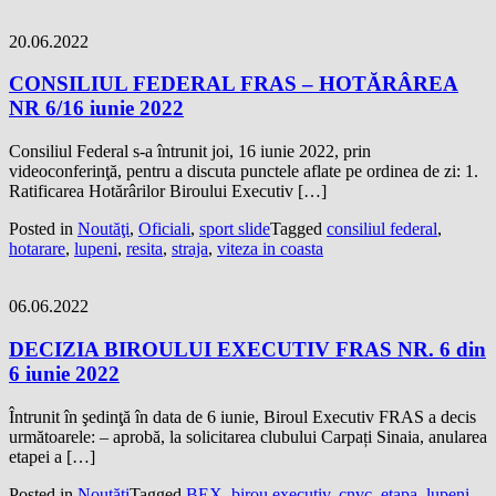
20.06.2022
CONSILIUL FEDERAL FRAS – HOTĂRÂREA
NR 6/16 iunie 2022
Consiliul Federal s-a întrunit joi, 16 iunie 2022, prin
videoconferinţă, pentru a discuta punctele aflate pe ordinea de zi: 1.
Ratificarea Hotărârilor Biroului Executiv […]
Posted in
Noutăţi
,
Oficiali
,
sport slide
Tagged
consiliul federal
,
hotarare
,
lupeni
,
resita
,
straja
,
viteza in coasta
06.06.2022
DECIZIA BIROULUI EXECUTIV FRAS NR. 6 din
6 iunie 2022
Întrunit în şedinţă în data de 6 iunie, Biroul Executiv FRAS a decis
următoarele: – aprobă, la solicitarea clubului Carpați Sinaia, anularea
etapei a […]
Posted in
Noutăţi
Tagged
BEX
,
birou executiv
,
cnvc
,
etapa
,
lupeni
,