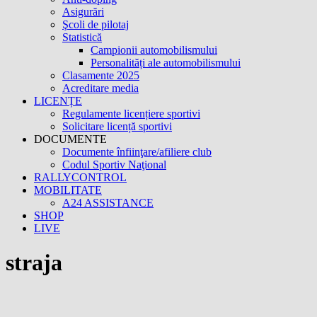
Asigurări
Şcoli de pilotaj
Statistică
Campionii automobilismului
Personalități ale automobilismului
Clasamente 2025
Acreditare media
LICENȚE
Regulamente licențiere sportivi
Solicitare licență sportivi
DOCUMENTE
Documente înfiinţare/afiliere club
Codul Sportiv Naţional
RALLYCONTROL
MOBILITATE
A24 ASSISTANCE
SHOP
LIVE
straja