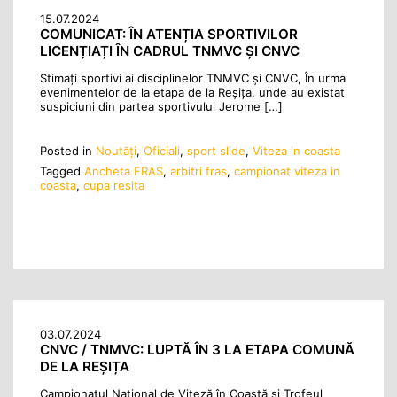
15.07.2024
COMUNICAT: ÎN ATENȚIA SPORTIVILOR
LICENȚIAȚI ÎN CADRUL TNMVC ȘI CNVC
Stimați sportivi ai disciplinelor TNMVC și CNVC, În urma
evenimentelor de la etapa de la Reșița, unde au existat
suspiciuni din partea sportivului Jerome […]
Posted in
Noutăţi
,
Oficiali
,
sport slide
,
Viteza in coasta
Tagged
Ancheta FRAS
,
arbitri fras
,
campionat viteza in
coasta
,
cupa resita
03.07.2024
CNVC / TNMVC: LUPTĂ ÎN 3 LA ETAPA COMUNĂ
DE LA REȘIȚA
Campionatul Național de Viteză în Coastă și Trofeul