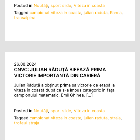
Posted in
Noutăţi
,
sport slide
,
Viteza in coasta
Tagged
campionat viteza in coasta
,
julian raduta
,
Ranca
,
transalpina
26.08.2024
CNVC: JULIAN RĂDUȚĂ BIFEAZĂ PRIMA
VICTORIE IMPORTANTĂ DIN CARIERĂ
Julian Răduță a obținut prima sa victorie de etapă la
viteză în coastă după ce s-a impus categoric în fața
campionului matematic, Emil Ghinea, […]
Posted in
Noutăţi
,
sport slide
,
Viteza in coasta
Tagged
campionat viteza in coasta
,
julian raduta
,
straja
,
trofeul straja