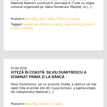
Național Masters continuă în perioada 6-7 iulie cu etapa
comună organizată pe Valea Domanului (Reșița), la […]
Posted in
Noutăţi
,
sport slide
,
Viteza in coasta
Tagged
campionat viteza in coasta
,
cupa resita
,
viteza in
coasta masters
01.09.2019
VITEZĂ ÎN COASTĂ: SILVIU DUMITRESCU A
DOMINAT PRIMA ZI LA RÂNCA
Silviu Dumitrescu, pe un prototip Osella, a obținut cel mai
rapid timp al primei zile din Cupa Gorjului, a șaptea etapă
din Campionatul Național […]
Posted in
Noutăţi
,
Viteza in coasta