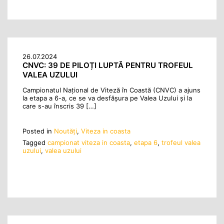
26.07.2024
CNVC: 39 DE PILOȚI LUPTĂ PENTRU TROFEUL
VALEA UZULUI
Campionatul Național de Viteză în Coastă (CNVC) a ajuns
la etapa a 6-a, ce se va desfășura pe Valea Uzului și la
care s-au înscris 39 […]
Posted in
Noutăţi
,
Viteza in coasta
Tagged
campionat viteza in coasta
,
etapa 6
,
trofeul valea
uzului
,
valea uzului