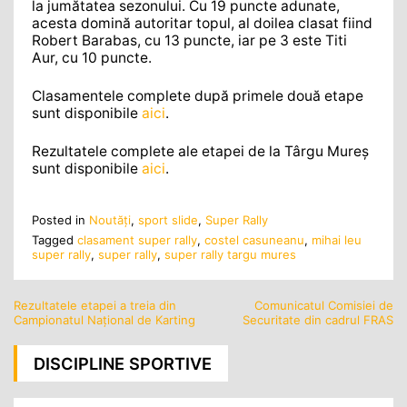
la jumătatea sezonului. Cu 19 puncte adunate,
acesta domină autoritar topul, al doilea clasat fiind
Robert Barabas, cu 13 puncte, iar pe 3 este Titi
Aur, cu 10 puncte.
Clasamentele complete după primele două etape
sunt disponibile
aici
.
Rezultatele complete ale etapei de la Târgu Mureș
sunt disponibile
aici
.
Posted in
Noutăţi
,
sport slide
,
Super Rally
Tagged
clasament super rally
,
costel casuneanu
,
mihai leu
super rally
,
super rally
,
super rally targu mures
Rezultatele etapei a treia din
Comunicatul Comisiei de
Navigare
Campionatul Național de Karting
Securitate din cadrul FRAS
în
articole
DISCIPLINE SPORTIVE