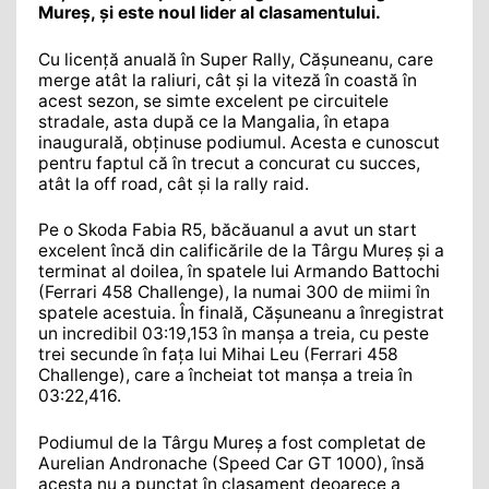
Mureș, și este noul lider al clasamentului.
Cu licență anuală în Super Rally, Cășuneanu, care
merge atât la raliuri, cât și la viteză în coastă în
acest sezon, se simte excelent pe circuitele
stradale, asta după ce la Mangalia, în etapa
inaugurală, obținuse podiumul. Acesta e cunoscut
pentru faptul că în trecut a concurat cu succes,
atât la off road, cât și la rally raid.
Pe o Skoda Fabia R5, băcăuanul a avut un start
excelent încă din calificările de la Târgu Mureș și a
terminat al doilea, în spatele lui Armando Battochi
(Ferrari 458 Challenge), la numai 300 de miimi în
spatele acestuia. În finală, Cășuneanu a înregistrat
un incredibil 03:19,153 în manșa a treia, cu peste
trei secunde în fața lui Mihai Leu (Ferrari 458
Challenge), care a încheiat tot manșa a treia în
03:22,416.
Podiumul de la Târgu Mureș a fost completat de
Aurelian Andronache (Speed Car GT 1000), însă
acesta nu a punctat în clasament deoarece a