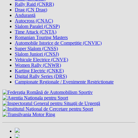
Rally Raid (CNRR)
Drag (CN Drag)
Anduranţă
Autocross (CNAC)
Slalom Paralel (CNSP)
Time Attack (CNTA)
Romanian Touring Masters
Automobile Istorice de Competiţie (CNVIC)
Super Slalom (CNSS)
Slalom Juniori (CNSJ)
Vehicule Electrice (CNVE)
Women Rally (CNWR)
Karting Electric (CNKE)
Digital Rally Series (DRS)
Campionate Regionale / Evenimente Restrictionate