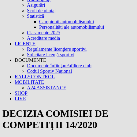
Asigurări
Şcoli de pilotaj
Statistică
Campionii automobilismului
Personalități ale automobilismului
Clasamente 2025
Acreditare media
LICENȚE
Regulamente licențiere sportivi
Solicitare licență sportivi
DOCUMENTE
Documente înfiinţare/afiliere club
Codul Sportiv Naţional
RALLYCONTROL
MOBILITATE
A24 ASSISTANCE
SHOP
LIVE
DECIZIA COMISIEI DE
COMPETIŢII 14/2020