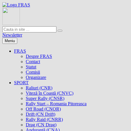
Newsletter
Meniu
FRAS
Despre FRAS
Contact
Statut
Comisii
Organizare
SPORT
Raliuri (CNR)
Viteză în Coastă (CNVC)
Super Rally (CNSR)
Rally Start – Romania Pitoreasca
Off Road (CNOR)
Drift (CN Drift)
Rally Raid (CNRR)
Drag (CN Drag)
Anduranţă (CNA)