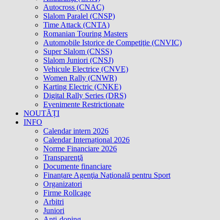
Autocross (CNAC)
Slalom Paralel (CNSP)
Time Attack (CNTA)
Romanian Touring Masters
Automobile Istorice de Competiţie (CNVIC)
Super Slalom (CNSS)
Slalom Juniori (CNSJ)
Vehicule Electrice (CNVE)
Women Rally (CNWR)
Karting Electric (CNKE)
Digital Rally Series (DRS)
Evenimente Restrictionate
NOUTĂȚI
INFO
Calendar intern 2026
Calendar Internațional 2026
Norme Financiare 2026
Transparenţă
Documente financiare
Finanțare Agenţia Naţională pentru Sport
Organizatori
Firme Rollcage
Arbitri
Juniori
Anti-doping