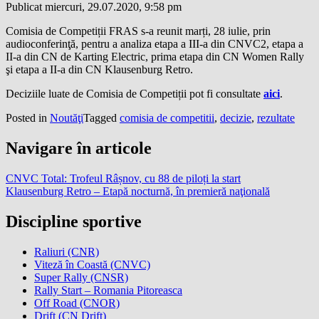
Publicat miercuri, 29.07.2020, 9:58 pm
Comisia de Competiții FRAS s-a reunit marți, 28 iulie, prin
audioconferinţă, pentru a analiza etapa a III-a din CNVC2, etapa a
II-a din CN de Karting Electric, prima etapa din CN Women Rally
şi etapa a II-a din CN Klausenburg Retro.
Deciziile luate de Comisia de Competiții pot fi consultate
aici
.
Posted in
Noutăţi
Tagged
comisia de competitii
,
decizie
,
rezultate
Navigare în articole
CNVC Total: Trofeul Râșnov, cu 88 de piloți la start
Klausenburg Retro – Etapă nocturnă, în premieră naţională
Discipline sportive
Raliuri (CNR)
Viteză în Coastă (CNVC)
Super Rally (CNSR)
Rally Start – Romania Pitoreasca
Off Road (CNOR)
Drift (CN Drift)