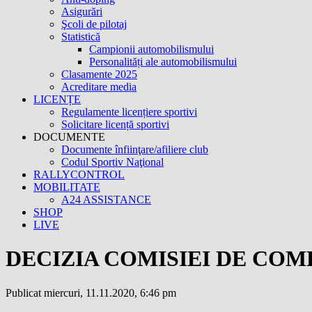
Asigurări
Şcoli de pilotaj
Statistică
Campionii automobilismului
Personalități ale automobilismului
Clasamente 2025
Acreditare media
LICENȚE
Regulamente licențiere sportivi
Solicitare licență sportivi
DOCUMENTE
Documente înfiinţare/afiliere club
Codul Sportiv Naţional
RALLYCONTROL
MOBILITATE
A24 ASSISTANCE
SHOP
LIVE
DECIZIA COMISIEI DE COMPE
Publicat miercuri, 11.11.2020, 6:46 pm