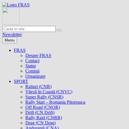
Newsletter
Meniu
FRAS
Despre FRAS
Contact
Statut
Comisii
Organizare
SPORT
Raliuri (CNR)
Viteză în Coastă (CNVC)
Super Rally (CNSR)
Rally Start – Romania Pitoreasca
Off Road (CNOR)
Drift (CN Drift)
Rally Raid (CNRR)
Drag (CN Drag)
Anduranţă (CNA)