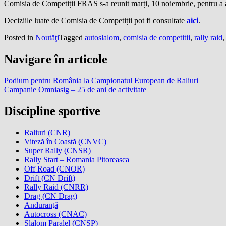
Comisia de Competiții FRAS s-a reunit marți, 10 noiembrie, pentru a
Deciziile luate de Comisia de Competiții pot fi consultate
aici
.
Posted in
Noutăţi
Tagged
autoslalom
,
comisia de competitii
,
rally raid
Navigare în articole
Podium pentru România la Campionatul European de Raliuri
Campanie Omniasig – 25 de ani de activitate
Discipline sportive
Raliuri (CNR)
Viteză în Coastă (CNVC)
Super Rally (CNSR)
Rally Start – Romania Pitoreasca
Off Road (CNOR)
Drift (CN Drift)
Rally Raid (CNRR)
Drag (CN Drag)
Anduranţă
Autocross (CNAC)
Slalom Paralel (CNSP)