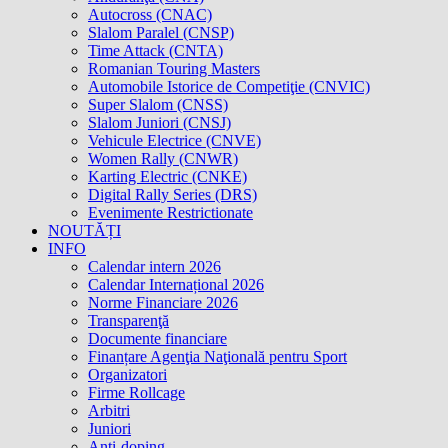
Autocross (CNAC)
Slalom Paralel (CNSP)
Time Attack (CNTA)
Romanian Touring Masters
Automobile Istorice de Competiţie (CNVIC)
Super Slalom (CNSS)
Slalom Juniori (CNSJ)
Vehicule Electrice (CNVE)
Women Rally (CNWR)
Karting Electric (CNKE)
Digital Rally Series (DRS)
Evenimente Restrictionate
NOUTĂȚI
INFO
Calendar intern 2026
Calendar Internațional 2026
Norme Financiare 2026
Transparenţă
Documente financiare
Finanțare Agenţia Naţională pentru Sport
Organizatori
Firme Rollcage
Arbitri
Juniori
Anti-doping