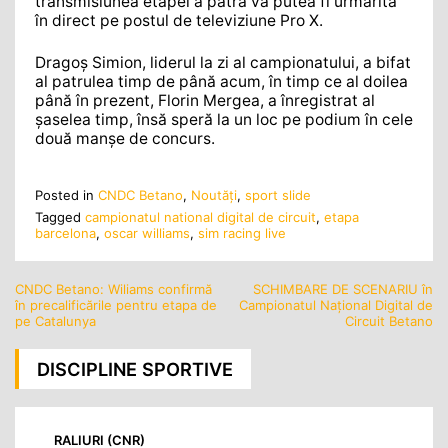
transmisiunea etapei a patra va putea fi urmărită
în direct pe postul de televiziune Pro X.
Dragoș Simion, liderul la zi al campionatului, a bifat
al patrulea timp de până acum, în timp ce al doilea
până în prezent, Florin Mergea, a înregistrat al
șaselea timp, însă speră la un loc pe podium în cele
două manșe de concurs.
Posted in
CNDC Betano
,
Noutăţi
,
sport slide
Tagged
campionatul national digital de circuit
,
etapa
barcelona
,
oscar williams
,
sim racing live
CNDC Betano: Wiliams confirmă
SCHIMBARE DE SCENARIU în
Navigare
în precalificările pentru etapa de
Campionatul Național Digital de
în
pe Catalunya
Circuit Betano
articole
DISCIPLINE SPORTIVE
RALIURI (CNR)