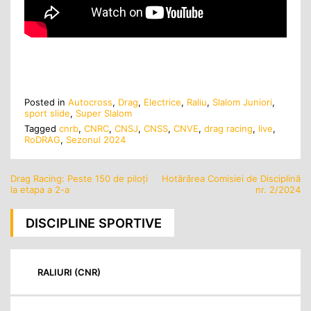
Posted in
Autocross
,
Drag
,
Electrice
,
Raliu
,
Slalom Juniori
,
sport slide
,
Super Slalom
Tagged
cnrb
,
CNRC
,
CNSJ
,
CNSS
,
CNVE
,
drag racing
,
live
,
RoDRAG
,
Sezonul 2024
Drag Racing: Peste 150 de piloți
Hotărârea Comisiei de Disciplină
Navigare
la etapa a 2-a
nr. 2/2024
în
articole
DISCIPLINE SPORTIVE
RALIURI (CNR)