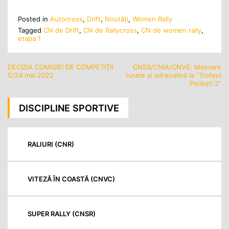
Posted in
Autocross
,
Drift
,
Noutăţi
,
Women Rally
Tagged
CN de Drift
,
CN de Rallycross
,
CN de women rally
,
etapa 1
DECIZIA COMISIEI DE COMPETIŢII
CNSS/CNIA/CNVE: Motoare
Navigare
5/24 mai 2022
turate și adrenalină la ”Trofeul
în
Ploiești 2”
articole
DISCIPLINE SPORTIVE
RALIURI (CNR)
VITEZĂ ÎN COASTĂ (CNVC)
SUPER RALLY (CNSR)