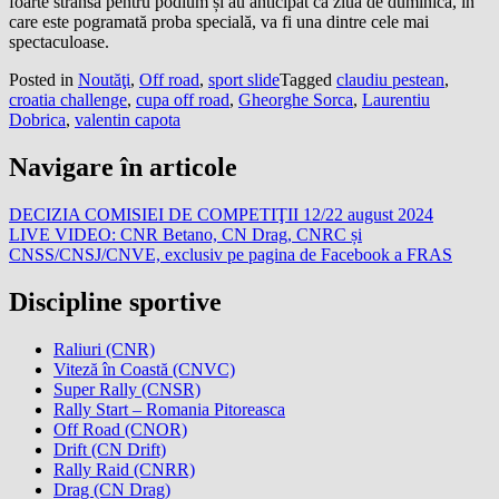
foarte strânsă pentru podium și au anticipat că ziua de duminică, în
care este pogramată proba specială, va fi una dintre cele mai
spectaculoase.
Posted in
Noutăţi
,
Off road
,
sport slide
Tagged
claudiu pestean
,
croatia challenge
,
cupa off road
,
Gheorghe Sorca
,
Laurentiu
Dobrica
,
valentin capota
Navigare în articole
DECIZIA COMISIEI DE COMPETIŢII 12/22 august 2024
LIVE VIDEO: CNR Betano, CN Drag, CNRC și
CNSS/CNSJ/CNVE, exclusiv pe pagina de Facebook a FRAS
Discipline sportive
Raliuri (CNR)
Viteză în Coastă (CNVC)
Super Rally (CNSR)
Rally Start – Romania Pitoreasca
Off Road (CNOR)
Drift (CN Drift)
Rally Raid (CNRR)
Drag (CN Drag)