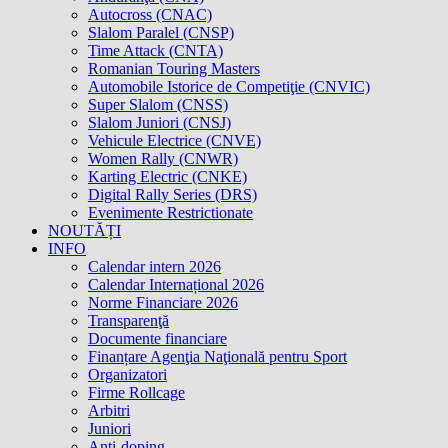
Autocross (CNAC)
Slalom Paralel (CNSP)
Time Attack (CNTA)
Romanian Touring Masters
Automobile Istorice de Competiţie (CNVIC)
Super Slalom (CNSS)
Slalom Juniori (CNSJ)
Vehicule Electrice (CNVE)
Women Rally (CNWR)
Karting Electric (CNKE)
Digital Rally Series (DRS)
Evenimente Restrictionate
NOUTĂȚI
INFO
Calendar intern 2026
Calendar Internațional 2026
Norme Financiare 2026
Transparenţă
Documente financiare
Finanțare Agenţia Naţională pentru Sport
Organizatori
Firme Rollcage
Arbitri
Juniori
Anti-doping