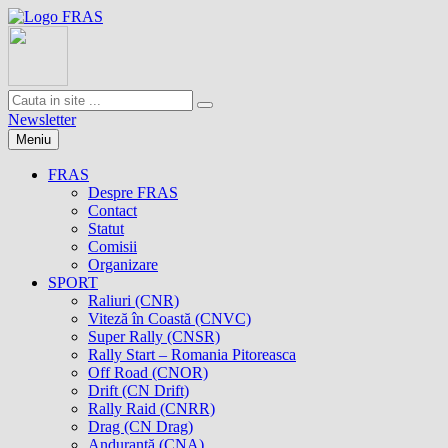
Newsletter
Meniu
FRAS
Despre FRAS
Contact
Statut
Comisii
Organizare
SPORT
Raliuri (CNR)
Viteză în Coastă (CNVC)
Super Rally (CNSR)
Rally Start – Romania Pitoreasca
Off Road (CNOR)
Drift (CN Drift)
Rally Raid (CNRR)
Drag (CN Drag)
Anduranţă (CNA)