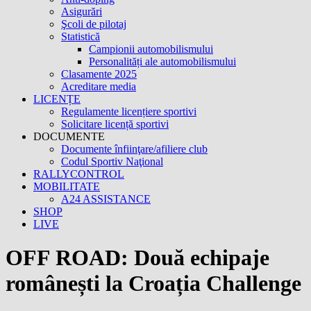
Asigurări
Şcoli de pilotaj
Statistică
Campionii automobilismului
Personalități ale automobilismului
Clasamente 2025
Acreditare media
LICENȚE
Regulamente licențiere sportivi
Solicitare licență sportivi
DOCUMENTE
Documente înfiinţare/afiliere club
Codul Sportiv Naţional
RALLYCONTROL
MOBILITATE
A24 ASSISTANCE
SHOP
LIVE
OFF ROAD: Două echipaje
românești la Croația Challenge