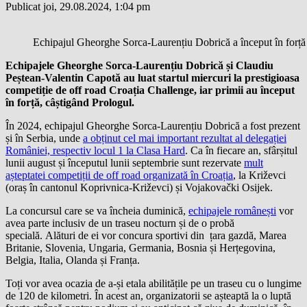
Publicat joi, 29.08.2024, 1:04 pm
Echipajul Gheorghe Sorca-Laurențiu Dobrică a început în forță 
Echipajele Gheorghe Sorca-Laurențiu Dobrică și Claudiu
Peștean-Valentin Capotă au luat startul miercuri la prestigioasa
competiție de off road
Croa
ț
ia Challenge
, iar primii au început
în forță, câștigând Prologul.
În 2024, echipajul Gheorghe Sorca-Laurențiu Dobrică a fost prezent
și în Serbia, unde
a obținut cel mai important rezultat al delegației
României, respectiv locul 1 la Clasa Hard
. Ca în fiecare an, sfârșitul
lunii august și începutul lunii septembrie sunt rezervate
mult
așteptatei competiții de off road organizată în Croația
, la Križevci
(oraș în cantonul Koprivnica-Križevci) și Vojakovački Osijek.
La concursul care se va încheia duminică,
echipajele românești
vor
avea parte inclusiv de un traseu nocturn și de o probă
specială. Alături de ei vor concura sportivi din țara gazdă, Marea
Britanie, Slovenia, Ungaria, Germania, Bosnia și Herțegovina,
Belgia, Italia, Olanda și Franța.
Toți vor avea ocazia de a-și etala abilitățile pe un traseu cu o lungime
de 120 de kilometri. În acest an, organizatorii se așteaptă la o luptă