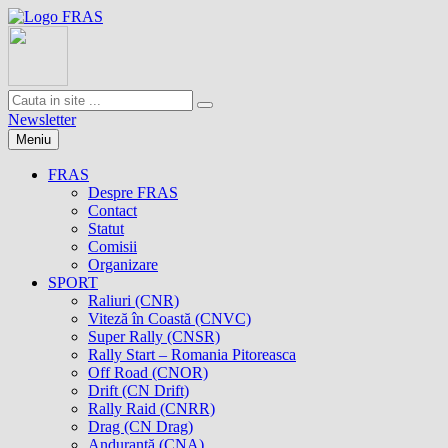
Newsletter
Meniu
FRAS
Despre FRAS
Contact
Statut
Comisii
Organizare
SPORT
Raliuri (CNR)
Viteză în Coastă (CNVC)
Super Rally (CNSR)
Rally Start – Romania Pitoreasca
Off Road (CNOR)
Drift (CN Drift)
Rally Raid (CNRR)
Drag (CN Drag)
Anduranţă (CNA)