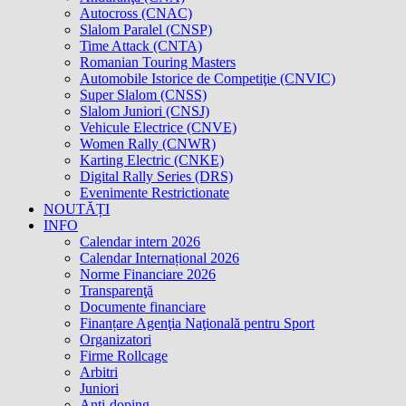
Autocross (CNAC)
Slalom Paralel (CNSP)
Time Attack (CNTA)
Romanian Touring Masters
Automobile Istorice de Competiţie (CNVIC)
Super Slalom (CNSS)
Slalom Juniori (CNSJ)
Vehicule Electrice (CNVE)
Women Rally (CNWR)
Karting Electric (CNKE)
Digital Rally Series (DRS)
Evenimente Restrictionate
NOUTĂȚI
INFO
Calendar intern 2026
Calendar Internațional 2026
Norme Financiare 2026
Transparenţă
Documente financiare
Finanțare Agenţia Naţională pentru Sport
Organizatori
Firme Rollcage
Arbitri
Juniori
Anti-doping