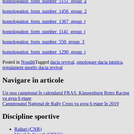
homologation_form_number_5151_group_a
homologation_form_number_1456_group_2
homologation_form_number_1367_group_t
homologation_form_number_1141_group_t
homologation_form_number_550_group_3
homologation_form_number_1290_group_t
Posted in
Noutăţi
Tagged
dacia revival
,
omologare dacia istorica
,
regulament sportiv dacia revival
Navigare în articole
Un nou campionat în calendarul FRAS. Klausenburg Retro Racing
va avea 6 etape
Campionatul Național de Rally Cross va avea 6 etape în 2019
Discipline sportive
Raliuri (CNR)