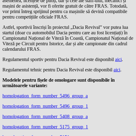
asemenea, licențele de piloți, dar și cele ale staff-ului, mecanici și
mașini de asistență, vor fi oferite gratuit de către FRAS. Totodată,
vor primi întreg sprijinul pentru ca mașinile să devină compatibile
pentru competițiile oficiale FRAS.
Astfel, sportivii înscriși în proiectul „Dacia Revival” vor putea lua
startul (doar cu automobilul Dacia pentru care au fost licențiați) în
Campionatul Național de Viteză în Coastă, Campionatul Național de
Viteză pe Circuit pentru Istorice, dar și alte campionate din cadrul
calendarului FRAS.
Regulamentul sportiv pentru Dacia Revival este disponibil
aici
.
Regulamentul tehnic pentru Dacia Revival este disponibil
aici
.
Modelele pentru fișele de omologare sunt disponibile în
următoarele variante:
homologation_form_number_5496_group_a
homologation_form_number_5496_group_1
homologation_form_number_5408_group_a
homologation_form_number_5175_group_1