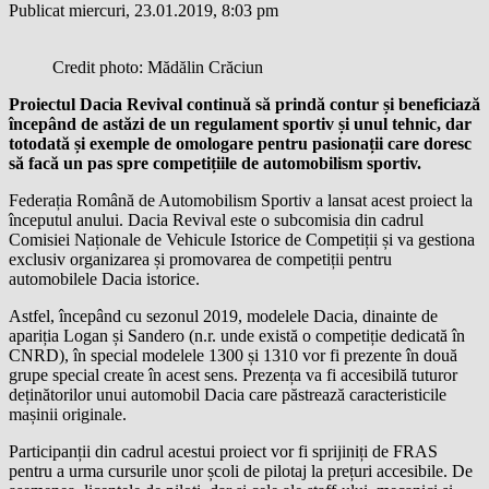
Publicat miercuri, 23.01.2019, 8:03 pm
Credit photo: Mădălin Crăciun
Proiectul Dacia Revival continuă să prindă contur și beneficiază
începând de astăzi de un regulament sportiv și unul tehnic, dar
totodată și exemple de omologare pentru pasionații care doresc
să facă un pas spre competițiile de automobilism sportiv.
Federația Română de Automobilism Sportiv a lansat acest proiect la
începutul anului. Dacia Revival este o subcomisia din cadrul
Comisiei Naționale de Vehicule Istorice de Competiții și va gestiona
exclusiv organizarea și promovarea de competiții pentru
automobilele Dacia istorice.
Astfel, începând cu sezonul 2019, modelele Dacia, dinainte de
apariția Logan și Sandero (n.r. unde există o competiție dedicată în
CNRD), în special modelele 1300 și 1310 vor fi prezente în două
grupe special create în acest sens. Prezența va fi accesibilă tuturor
deținătorilor unui automobil Dacia care păstrează caracteristicile
mașinii originale.
Participanții din cadrul acestui proiect vor fi sprijiniți de FRAS
pentru a urma cursurile unor școli de pilotaj la prețuri accesibile. De