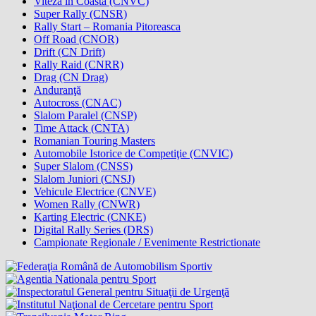
Viteză în Coastă (CNVC)
Super Rally (CNSR)
Rally Start – Romania Pitoreasca
Off Road (CNOR)
Drift (CN Drift)
Rally Raid (CNRR)
Drag (CN Drag)
Anduranţă
Autocross (CNAC)
Slalom Paralel (CNSP)
Time Attack (CNTA)
Romanian Touring Masters
Automobile Istorice de Competiţie (CNVIC)
Super Slalom (CNSS)
Slalom Juniori (CNSJ)
Vehicule Electrice (CNVE)
Women Rally (CNWR)
Karting Electric (CNKE)
Digital Rally Series (DRS)
Campionate Regionale / Evenimente Restrictionate