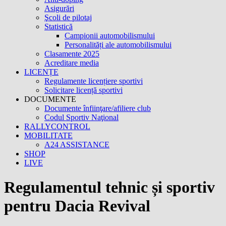
Asigurări
Şcoli de pilotaj
Statistică
Campionii automobilismului
Personalități ale automobilismului
Clasamente 2025
Acreditare media
LICENȚE
Regulamente licențiere sportivi
Solicitare licență sportivi
DOCUMENTE
Documente înfiinţare/afiliere club
Codul Sportiv Naţional
RALLYCONTROL
MOBILITATE
A24 ASSISTANCE
SHOP
LIVE
Regulamentul tehnic și sportiv
pentru Dacia Revival