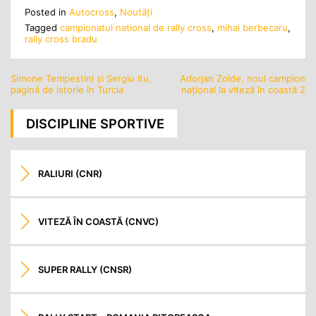
Posted in
Autocross
,
Noutăţi
Tagged
campionatul national de rally cross
,
mihai berbecaru
,
rally cross bradu
Simone Tempestini și Sergiu Itu,
Adorjan Zolde, noul campion
Navigare
pagină de istorie în Turcia
național la viteză în coastă 2
în
articole
DISCIPLINE SPORTIVE
RALIURI (CNR)
VITEZĂ ÎN COASTĂ (CNVC)
SUPER RALLY (CNSR)