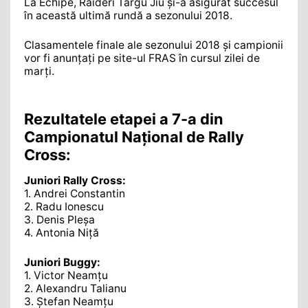
La Echipe, Raideri Târgu Jiu și-a asigurat succesul
în această ultimă rundă a sezonului 2018.
Clasamentele finale ale sezonului 2018 și campionii
vor fi anunțați pe site-ul FRAS în cursul zilei de
marți.
Rezultatele etapei a 7-a din
Campionatul Național de Rally
Cross:
Juniori Rally Cross:
1. Andrei Constantin
2. Radu Ionescu
3. Denis Pleșa
4. Antonia Niță
Juniori Buggy:
1. Victor Neamțu
2. Alexandru Talianu
3. Ștefan Neamțu