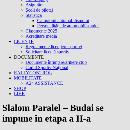
Asigurări
Şcoli de pilotaj
Statistică
Campionii automobilismului
Personalități ale automobilismului
Clasamente 2025
Acreditare media
LICENȚE
Regulamente licențiere sportivi
Solicitare licență sportivi
DOCUMENTE
Documente înfiinţare/afiliere club
Codul Sportiv Naţional
RALLYCONTROL
MOBILITATE
A24 ASSISTANCE
SHOP
LIVE
Slalom Paralel – Budai se
impune în etapa a II-a