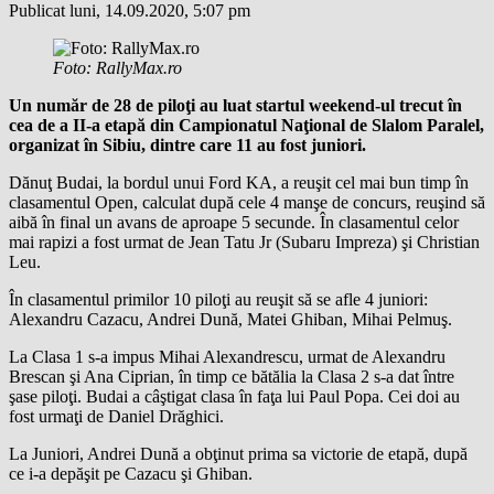
Publicat luni, 14.09.2020, 5:07 pm
Foto: RallyMax.ro
Un număr de 28 de piloţi au luat startul weekend-ul trecut în
cea de a II-a etapă din Campionatul Naţional de Slalom Paralel,
organizat în Sibiu, dintre care 11 au fost juniori.
Dănuţ Budai, la bordul unui Ford KA, a reuşit cel mai bun timp în
clasamentul Open, calculat după cele 4 manşe de concurs, reuşind să
aibă în final un avans de aproape 5 secunde. În clasamentul celor
mai rapizi a fost urmat de Jean Tatu Jr (Subaru Impreza) şi Christian
Leu.
În clasamentul primilor 10 piloţi au reuşit să se afle 4 juniori:
Alexandru Cazacu, Andrei Dună, Matei Ghiban, Mihai Pelmuş.
La Clasa 1 s-a impus Mihai Alexandrescu, urmat de Alexandru
Brescan şi Ana Ciprian, în timp ce bătălia la Clasa 2 s-a dat între
şase piloţi. Budai a câştigat clasa în faţa lui Paul Popa. Cei doi au
fost urmaţi de Daniel Drăghici.
La Juniori, Andrei Dună a obţinut prima sa victorie de etapă, după
ce i-a depăşit pe Cazacu şi Ghiban.