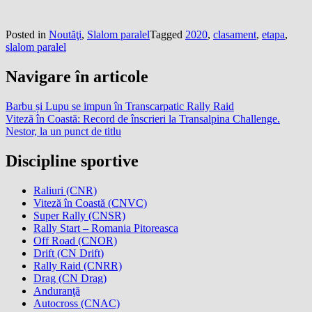
Posted in
Noutăţi
,
Slalom paralel
Tagged
2020
,
clasament
,
etapa
,
slalom paralel
Navigare în articole
Barbu și Lupu se impun în Transcarpatic Rally Raid
Viteză în Coastă: Record de înscrieri la Transalpina Challenge.
Nestor, la un punct de titlu
Discipline sportive
Raliuri (CNR)
Viteză în Coastă (CNVC)
Super Rally (CNSR)
Rally Start – Romania Pitoreasca
Off Road (CNOR)
Drift (CN Drift)
Rally Raid (CNRR)
Drag (CN Drag)
Anduranţă
Autocross (CNAC)