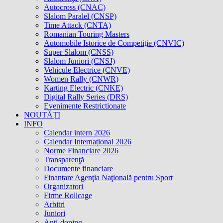
Autocross (CNAC)
Slalom Paralel (CNSP)
Time Attack (CNTA)
Romanian Touring Masters
Automobile Istorice de Competiţie (CNVIC)
Super Slalom (CNSS)
Slalom Juniori (CNSJ)
Vehicule Electrice (CNVE)
Women Rally (CNWR)
Karting Electric (CNKE)
Digital Rally Series (DRS)
Evenimente Restrictionate
NOUTĂȚI
INFO
Calendar intern 2026
Calendar Internațional 2026
Norme Financiare 2026
Transparenţă
Documente financiare
Finanțare Agenţia Naţională pentru Sport
Organizatori
Firme Rollcage
Arbitri
Juniori
Anti-doping