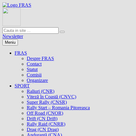
Newsletter
Meniu
FRAS
Despre FRAS
Contact
Statut
Comisii
Organizare
SPORT
Raliuri (CNR)
Viteză în Coastă (CNVC)
Super Rally (CNSR)
Rally Start – Romania Pitoreasca
Off Road (CNOR)
Drift (CN Drift)
Rally Raid (CNRR)
Drag (CN Drag)
Anduranţă (CNA)