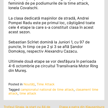
feminină de pe podiumurile de la time attack,
Ionela Covalschi.
La clasa dedicată mașinilor de stradă, Andrei
Pompei Radu este pe primul loc, câștigând toate
cele 4 etape la care s-a constituit clasa în acest
acest sezon.
Sebastian Scîrlet domină la Juniori 1, cu 97 de
puncte, în timp ce pe 2 și 3 se află Șandor
Domokoș, respectiv Alexandru Cazacu.
Ultimele două etape se vor desfășura în perioada
4-6 octombrie pe circuitul Transilvania Motor Ring
din Mureș.
Posted in
Noutăţi
,
Time Attack
Tagged
campionatul national de time attack
,
clasament time
attack
,
time attack
Trofeul Sinaia, la start cu 84 de
Etapa a patra din Klausenburg