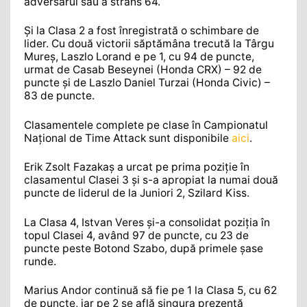
adversarul său a strâns 64.
Și la Clasa 2 a fost înregistrată o schimbare de
lider. Cu două victorii săptămâna trecută la Târgu
Mureș, Laszlo Lorand e pe 1, cu 94 de puncte,
urmat de Casab Beseynei (Honda CRX) – 92 de
puncte și de Laszlo Daniel Turzai (Honda Civic) –
83 de puncte.
Clasamentele complete pe clase în Campionatul
Național de Time Attack sunt disponibile
aici
.
Erik Zsolt Fazakaș a urcat pe prima poziție în
clasamentul Clasei 3 și s-a apropiat la numai două
puncte de liderul de la Juniori 2, Szilard Kiss.
La Clasa 4, Istvan Veres și-a consolidat poziția în
topul Clasei 4, având 97 de puncte, cu 23 de
puncte peste Botond Szabo, după primele șase
runde.
Marius Andor continuă să fie pe 1 la Clasa 5, cu 62
de puncte, iar pe 2 se află singura prezență