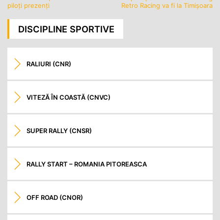
Navigare
piloți prezenți
Retro Racing va fi la Timișoara
în
articole
DISCIPLINE SPORTIVE
RALIURI (CNR)
VITEZĂ ÎN COASTĂ (CNVC)
SUPER RALLY (CNSR)
RALLY START – ROMANIA PITOREASCA
OFF ROAD (CNOR)