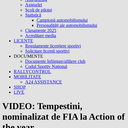
Asigurări
Şcoli de pilotaj
Statistică
Campionii automobilismului
Personalități ale automobilismului
Clasamente 2025
Acreditare media
LICENȚE
Regulamente licențiere sportivi
Solicitare licență sportivi
DOCUMENTE
Documente înfiinţare/afiliere club
Codul Sportiv Naţional
RALLYCONTROL
MOBILITATE
A24 ASSISTANCE
SHOP
LIVE
VIDEO: Tempestini,
nominalizat de FIA la Action of
the year