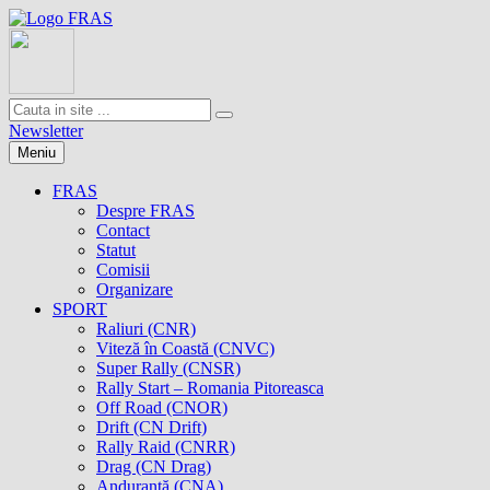
Newsletter
Meniu
FRAS
Despre FRAS
Contact
Statut
Comisii
Organizare
SPORT
Raliuri (CNR)
Viteză în Coastă (CNVC)
Super Rally (CNSR)
Rally Start – Romania Pitoreasca
Off Road (CNOR)
Drift (CN Drift)
Rally Raid (CNRR)
Drag (CN Drag)
Anduranţă (CNA)