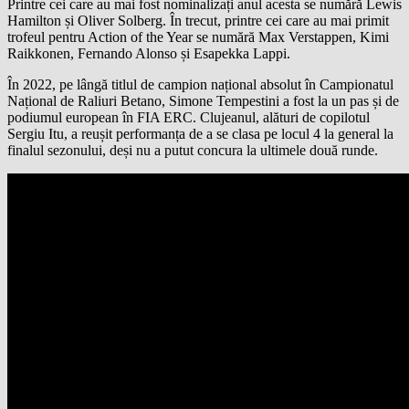
Printre cei care au mai fost nominalizați anul acesta se numără Lewis
Hamilton și Oliver Solberg. În trecut, printre cei care au mai primit
trofeul pentru Action of the Year se numără Max Verstappen, Kimi
Raikkonen, Fernando Alonso și Esapekka Lappi.
În 2022, pe lângă titlul de campion național absolut în Campionatul
Național de Raliuri Betano, Simone Tempestini a fost la un pas și de
podiumul european în FIA ERC. Clujeanul, alături de copilotul
Sergiu Itu, a reușit performanța de a se clasa pe locul 4 la general la
finalul sezonului, deși nu a putut concura la ultimele două runde.