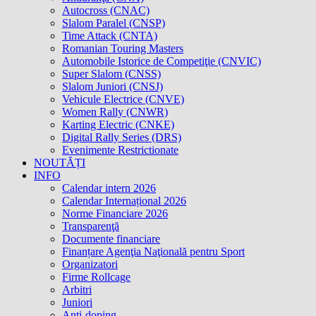
Autocross (CNAC)
Slalom Paralel (CNSP)
Time Attack (CNTA)
Romanian Touring Masters
Automobile Istorice de Competiţie (CNVIC)
Super Slalom (CNSS)
Slalom Juniori (CNSJ)
Vehicule Electrice (CNVE)
Women Rally (CNWR)
Karting Electric (CNKE)
Digital Rally Series (DRS)
Evenimente Restrictionate
NOUTĂȚI
INFO
Calendar intern 2026
Calendar Internațional 2026
Norme Financiare 2026
Transparenţă
Documente financiare
Finanțare Agenţia Naţională pentru Sport
Organizatori
Firme Rollcage
Arbitri
Juniori
Anti-doping