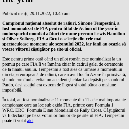
Publicat marți, 29.11.2022, 10:45 am
Campionul național absolut de raliuri, Simone Tempestini, a
fost nominalizat de FIA pentru titlul de Action of the year în
motorsportul mondial alături de nume precum Lewis Hamilton
și Oliver Solberg. FIA a făcut o selecție din cele mai
spectaculoase momente ale sezonului 2022, iar fanii au ocazia să
voteze viitorul câștigător pe site-ul oficial.
Este pentru prima oară când un pilot român este nominalizat la un
premiu pe care FIA îl va înmâna chiar în cadrul galei de ceremonie
de la finalul anului. Tempestini a fost ales ca urmare a momentului
din etapa europeană de raliuri, care a avut loc în Azore în primăvară,
și unde românul a evitat un accident și chiar l-a depășit pe spaniolul
Pardo, deși spațiul era extrem de îngust și totul părea o misiune
imposibilă.
În total, au fost nominalizate 11 momente din 11 cele mai importante
campionate care au loc sub egida FIA, printre care Formula 1,
WRC, ERC, Formula E sau Mondialul de Rally Cross. Câștigătorul
va fi declarat pe baza voturilor fanilor de pe site-ul FIA. Tempestini
poate fi votat
aici
.