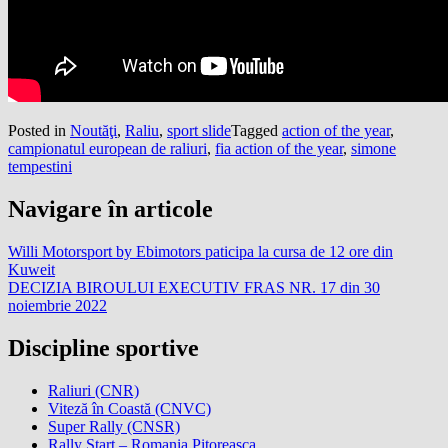
Posted in
Noutăţi
,
Raliu
,
sport slide
Tagged
action of the year
,
campionatul european de raliuri
,
fia action of the year
,
simone
tempestini
Navigare în articole
Willi Motorsport by Ebimotors paticipa la cursa de 12 ore din
Kuweit
DECIZIA BIROULUI EXECUTIV FRAS NR. 17 din 30
noiembrie 2022
Discipline sportive
Raliuri (CNR)
Viteză în Coastă (CNVC)
Super Rally (CNSR)
Rally Start – Romania Pitoreasca