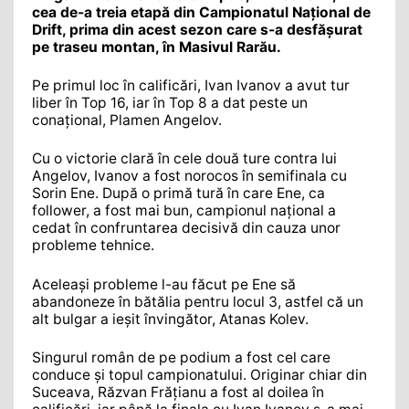
cea de-a treia etapă din Campionatul Național de
Drift, prima din acest sezon care s-a desfășurat
pe traseu montan, în Masivul Rarău.
Pe primul loc în calificări, Ivan Ivanov a avut tur
liber în Top 16, iar în Top 8 a dat peste un
conațional, Plamen Angelov.
Cu o victorie clară în cele două ture contra lui
Angelov, Ivanov a fost norocos în semifinala cu
Sorin Ene. După o primă tură în care Ene, ca
follower, a fost mai bun, campionul național a
cedat în confruntarea decisivă din cauza unor
probleme tehnice.
Aceleași probleme l-au făcut pe Ene să
abandoneze în bătălia pentru locul 3, astfel că un
alt bulgar a ieșit învingător, Atanas Kolev.
Singurul român de pe podium a fost cel care
conduce și topul campionatului. Originar chiar din
Suceava, Răzvan Frățianu a fost al doilea în