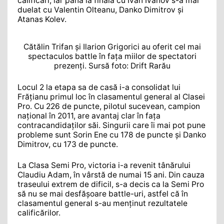
calificări, iar până la finala cu Ivan Ivanov s-a mai
duelat cu Valentin Olteanu, Danko Dimitrov și
Atanas Kolev.
Cătălin Trifan și Ilarion Grigorici au oferit cel mai
spectaculos battle în fața miilor de spectatori
prezenți. Sursă foto: Drift Rarău
Locul 2 la etapa sa de casă i-a consolidat lui
Frățianu primul loc în clasamentul general al Clasei
Pro. Cu 226 de puncte, pilotul sucevean, campion
național în 2011, are avantaj clar în fața
contracandidaților săi. Singurii care îi mai pot pune
probleme sunt Sorin Ene cu 178 de puncte și Danko
Dimitrov, cu 173 de puncte.
La Clasa Semi Pro, victoria i-a revenit tânărului
Claudiu Adam, în vârstă de numai 15 ani. Din cauza
traseului extrem de dificil, s-a decis ca la Semi Pro
să nu se mai desfășoare battle-uri, astfel că în
clasamentul general s-au menținut rezultatele
calificărilor.