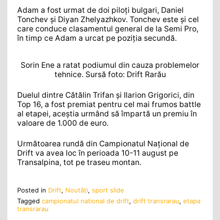
Adam a fost urmat de doi piloți bulgari, Daniel
Tonchev și Diyan Zhelyazhkov. Tonchev este și cel
care conduce clasamentul general de la Semi Pro,
în timp ce Adam a urcat pe poziția secundă.
Sorin Ene a ratat podiumul din cauza problemelor
tehnice. Sursă foto: Drift Rarău
Duelul dintre Cătălin Trifan și Ilarion Grigorici, din
Top 16, a fost premiat pentru cel mai frumos battle
al etapei, aceștia urmând să împartă un premiu în
valoare de 1.000 de euro.
Următoarea rundă din Campionatul Național de
Drift va avea loc în perioada 10-11 august pe
Transalpina, tot pe traseu montan.
Posted in
Drift
,
Noutăţi
,
sport slide
Tagged
campionatul national de drift
,
drift transrarau
,
etapa
transrarau