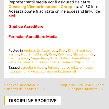
Reprezentanţii media vor fi asiguraţi de către
Omniasig Vienna Insurance Group
(taxă: 60 lei).
Aceasta poate fi achitată online accesând linkul de
aici
.
Ghid de Acreditare
Formular Acreditare Media
Posted in
Anduranţă
,
Autocross
,
Drag
,
Drift
,
Electrice
,
Karting
,
Noutăţi
,
Off road
,
Raliu
,
Rally raid
,
Slalom Juniori
,
Slalom paralel
,
Super Rally
,
Super Slalom
,
Time Attack
,
Vehicule istorice
,
Viteza in coasta
,
Women Rally
Tagged
acreditare media
,
formular de acreditare media
,
fotografi
,
ghid de acreditare media
,
jurnalisti
Modificări importante în
Evoluţiile lui Luca Savu şi Andrei
Navigare
platforma de înscrieri a FRAS
Dună pot fi urmarite LIVE
în
articole
DISCIPLINE SPORTIVE