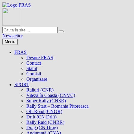
Newsletter
Meniu
FRAS
Despre FRAS
Contact
Statut
Comisii
Organizare
SPORT
Raliuri (CNR)
Viteză în Coastă (CNVC)
Super Rally (CNSR)
Rally Start – Romania Pitoreasca
Off Road (CNOR)
Drift (CN Drift)
Rally Raid (CNRR)
Drag (CN Drag)
Anduranţă (CNA)