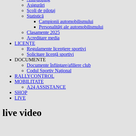
Asigurări
Şcoli de pilotaj
Statistică
Campionii automobilismului
Personalități ale automobilismului
Clasamente 2025
Acreditare media
LICENȚE
Regulamente licențiere sportivi
Solicitare licență sportivi
DOCUMENTE
Documente înfiinţare/afiliere club
Codul Sportiv Naţional
RALLYCONTROL
MOBILITATE
A24 ASSISTANCE
SHOP
LIVE
live video