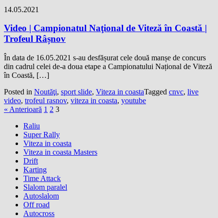
14.05.2021
Video | Campionatul Naţional de Viteză în Coastă |
Trofeul Râșnov
În data de 16.05.2021 s-au desfășurat cele două manșe de concurs
din cadrul celei de-a doua etape a Campionatului Național de Viteză
în Coastă, […]
Posted in
Noutăţi
,
sport slide
,
Viteza in coasta
Tagged
cnvc
,
live
video
,
trofeul rasnov
,
viteza in coasta
,
youtube
« Anterioară
1
2
3
Raliu
Super Rally
Viteza in coasta
Viteza in coasta Masters
Drift
Karting
Time Attack
Slalom paralel
Autoslalom
Off road
Autocross