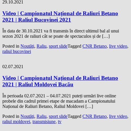
29.10.2021
Video | Campionatul Naţional de Raliuri Betano
2021 | Raliul Bucovinei 2021
În data de 30.10.2021 va fi transmis în direct ultimul bal al unui
sezon 2021 de raliuri cât se poate de spectaculos și de […]
Posted in
Noutăţi
,
Raliu
,
sport slide
Tagged
CNR Betano
,
live video
,
raliul bucovinei
02.07.2021
Video | Campionatul Naţional de Raliuri Betano
2021 | Raliul Moldovei Bacău
În perioada 02.07.2021 – 04.07.2021 puteți urmări live online
probele din cadrul primei etape de macadam a Campionatului
Național de Raliuri Betano, Raliul Moldovei […]
Posted in
Noutăţi
,
Raliu
,
sport slide
Tagged
CNR Betano
,
live video
,
raliul moldovei
,
transmisiune
,
tv