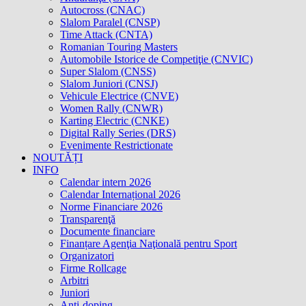
Autocross (CNAC)
Slalom Paralel (CNSP)
Time Attack (CNTA)
Romanian Touring Masters
Automobile Istorice de Competiţie (CNVIC)
Super Slalom (CNSS)
Slalom Juniori (CNSJ)
Vehicule Electrice (CNVE)
Women Rally (CNWR)
Karting Electric (CNKE)
Digital Rally Series (DRS)
Evenimente Restrictionate
NOUTĂȚI
INFO
Calendar intern 2026
Calendar Internațional 2026
Norme Financiare 2026
Transparenţă
Documente financiare
Finanțare Agenţia Naţională pentru Sport
Organizatori
Firme Rollcage
Arbitri
Juniori
Anti-doping