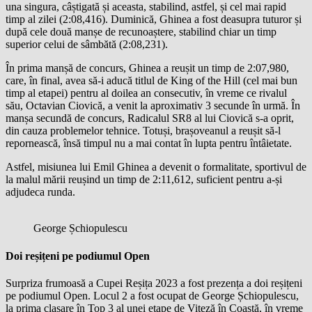
una singura, câștigată și aceasta, stabilind, astfel, și cel mai rapid
timp al zilei (2:08,416). Duminică, Ghinea a fost deasupra tuturor și
după cele două manșe de recunoaștere, stabilind chiar un timp
superior celui de sâmbătă (2:08,231).
În prima manșă de concurs, Ghinea a reușit un timp de 2:07,980,
care, în final, avea să-i aducă titlul de King of the Hill (cel mai bun
timp al etapei) pentru al doilea an consecutiv, în vreme ce rivalul
său, Octavian Ciovică, a venit la aproximativ 3 secunde în urmă. În
manșa secundă de concurs, Radicalul SR8 al lui Ciovică s-a oprit,
din cauza problemelor tehnice. Totuși, brașoveanul a reușit să-l
repornească, însă timpul nu a mai contat în lupta pentru întâietate.
Astfel, misiunea lui Emil Ghinea a devenit o formalitate, sportivul de
la malul mării reușind un timp de 2:11,612, suficient pentru a-și
adjudeca runda.
George Șchiopulescu
Doi reșițeni pe podiumul Open
Surpriza frumoasă a Cupei Reșița 2023 a fost prezența a doi reșițeni
pe podiumul Open. Locul 2 a fost ocupat de George Șchiopulescu,
la prima clasare în Top 3 al unei etape de Viteză în Coastă, în vreme