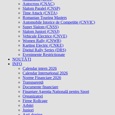
Autocross (CNAC)
Slalom Paralel (CNSP)
Time Attack (CNTA)
Romanian Touring Masters
Automobile Istorice de Competiţie (CNVIC)
Super Slalom (CNSS)
Slalom Juniori (CNSJ)
Vehicule Electrice (CNVE)
Women Rally (CNWR)
Karting Electric (CNKE)
Digital Rally Series (DRS)
Evenimente Restrictionate
NOUTĂȚI
INFO
Calendar intern 2026
Calendar Internațional 2026
Norme Financiare 2026
Transparenţă
Documente financiare
Finanțare Agenţia Naţională pentru Sport
Organizatori
Firme Rollcage
Arbitri
Juniori
Anti-doping