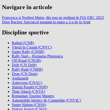
Navigare în articole
Francesca și Norbert Maior, din nou pe podium în FIA ERC 2023
Drag Racing: Spectacol garantat la etapa a 2-a de la Arad
Discipline sportive
Raliuri (CNR)
Viteză în Coastă (CNVC)
Super Rally (CNSR)
Rally Start – Romania Pitoreasca
Off Road (CNOR)
Drift (CN Drift)
Rally Raid (CNRR)
Drag (CN Drag)
Anduranţă
Autocross (CNAC)
Slalom Paralel (CNSP)
Time Attack (CNTA)
Romanian Touring Masters
Automobile Istorice de Competiţie (CNVIC)
Super Slalom (CNSS)
Slalom Juniori (CNSJ)