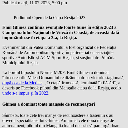
Publicat marți, 11.07.2023, 5:00 pm
Podiumul Open de la Cupa Reșița 2023
Emil Ghinea continuă evoluțiile foarte bune în ediția 2023 a
Campionatului Național de Viteză în Coastă, de această dată
impunându-se în etapa a 3-a, la Reșița.
Evenimentul din Valea Domanului a fost organizat de Federația
Română de Automobilism Sportiv, în parteneriat cu asociațiile
sportive Auto Blic și ACM Sport Reșita, și susținut de Primăria
Municipiului Reșița.
La bordul bipostului Norma M20F, Emil Ghinea a dominat
întrecerea din Valea Domanului realizând a doua victorie stagională,
după cea de la Mediaș
. „O etapă frumoasă, terminată în flăcări“, a
descris pe Facebook pilotul din Mangalia etapa de la Reșița, acolo
unde s-a impus și în 2022
.
Ghinea a dominat toate manșele de recunoașteri
Sâmbătă, toate cele trei manșe de recunoaștere a traseului s-au
dovedit specialitatea lui Ghinea. Au urmat cele două manșe de
antrenament, pilotul din Mangalia luând decizia să parcurgă doar