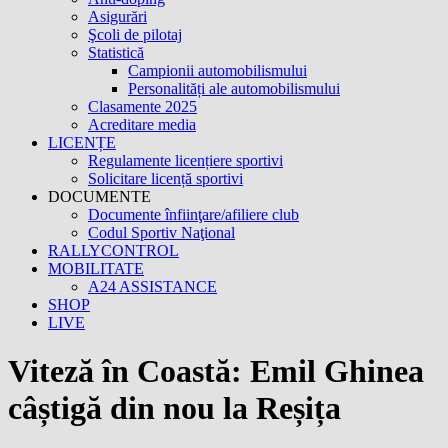
Asigurări
Şcoli de pilotaj
Statistică
Campionii automobilismului
Personalități ale automobilismului
Clasamente 2025
Acreditare media
LICENȚE
Regulamente licențiere sportivi
Solicitare licență sportivi
DOCUMENTE
Documente înfiinţare/afiliere club
Codul Sportiv Naţional
RALLYCONTROL
MOBILITATE
A24 ASSISTANCE
SHOP
LIVE
Viteză în Coastă: Emil Ghinea
câștigă din nou la Reșița