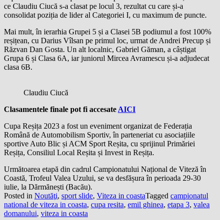
ce Claudiu Ciucă s-a clasat pe locul 3, rezultat cu care și-a
consolidat poziția de lider al Categoriei I, cu maximum de puncte.
Mai mult, în ierarhia Grupei 5 și a Clasei 5B podiumul a fost 100%
reșițean, cu Darius Vîlsan pe primul loc, urmat de Andrei Precup și
Răzvan Dan Gosta. Un alt localnic, Gabriel Găman, a câștigat
Grupa 6 și Clasa 6A, iar juniorul Mircea Avramescu și-a adjudecat
clasa 6B.
Claudiu Ciucă
Clasamentele finale pot fi accesate
AICI
Cupa Reșița 2023 a fost un eveniment organizat de Federația
Română de Automobilism Sportiv, în parteneriat cu asociațiile
sportive Auto Blic și ACM Sport Reșita, cu sprijinul Primăriei
Reșița, Consiliul Local Reșita și Invest in Reșița.
Următoarea etapă din cadrul Campionatului Național de Viteză în
Coastă, Trofeul Valea Uzului, se va desfășura în perioada 29-30
iulie, la Dărmănești (Bacău).
Posted in
Noutăţi
,
sport slide
,
Viteza in coasta
Tagged
campionatul
national de viteza in coasta
,
cupa resita
,
emil ghinea
,
etapa 3
,
valea
domanului
,
viteza in coasta