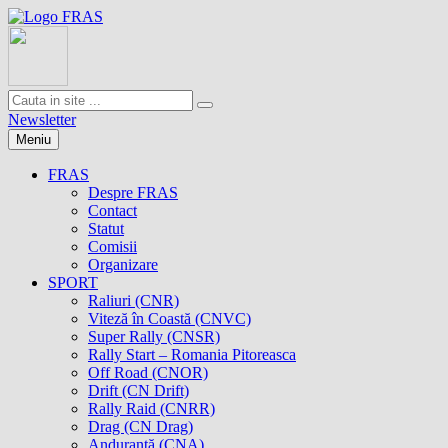
Newsletter
Meniu
FRAS
Despre FRAS
Contact
Statut
Comisii
Organizare
SPORT
Raliuri (CNR)
Viteză în Coastă (CNVC)
Super Rally (CNSR)
Rally Start – Romania Pitoreasca
Off Road (CNOR)
Drift (CN Drift)
Rally Raid (CNRR)
Drag (CN Drag)
Anduranţă (CNA)